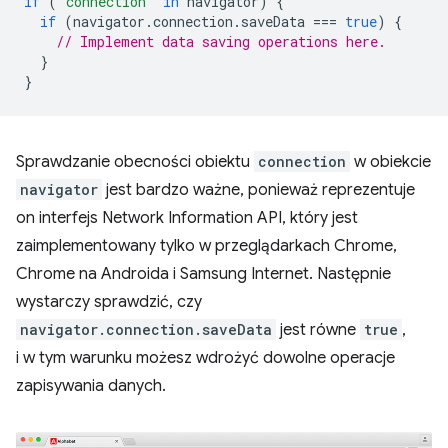
if
(
'connection'
in
navigator
)
{
if
(
navigator
.
connection
.
saveData
===
true
)
{
// Implement data saving operations here.
}
}
Sprawdzanie obecności obiektu
connection
w obiekcie
navigator
jest bardzo ważne, ponieważ reprezentuje
on interfejs Network Information API, który jest
zaimplementowany tylko w przeglądarkach Chrome,
Chrome na Androida i Samsung Internet. Następnie
wystarczy sprawdzić, czy
navigator.connection.saveData
jest równe
true
,
i w tym warunku możesz wdrożyć dowolne operacje
zapisywania danych.