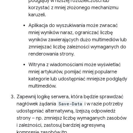
podglądy w niższej rozdzielczości lub
korzystać z mniej złożonego mechanizmu
karuzeli.
Aplikacja do wyszukiwania może zwracać
mniej wyników naraz, ograniczać liczbę
wyników zawierających dużo multimediów lub
zmniejszać liczbę zależności wymaganych do
renderowania strony.
Witryna z wiadomościami może wyświetlać
mniej artykułów, pomijać mniej popularne
kategorie lub udostępniać mniejsze podglądy
multimediów.
Zapewnij logikę serwera, która będzie sprawdzać
nagłówek żądania
Save-Data
i w razie potrzeby
udostępniać alternatywną, lżejszą odpowiedź
strony – np. zmniejsz liczbę wymaganych zasobów
i zależności, zastosuj bardziej agresywną
kompresję zasobów itp.