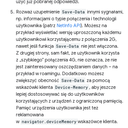
użyć już pobranej odpowiedzi.
Rozważ uzupełnienie
Save-Data
innymi sygnałami,
np. informacjami o typie połączenia i technologii
użytkownika (patrz
NetInfo API
). Możesz na
przykład wyświetlać wersję uproszczoną każdemu
użytkownikowi korzystającemu z połączenia 2G,
nawet jeśli funkcja
Save-Data
nie jest włączona.
Z drugiej strony, sam fakt, że użytkownik korzysta
z „szybkiego” połączenia 4G, nie oznacza, że nie
jest zainteresowany oszczędzaniem danych – na
przykład w roamingu. Dodatkowo możesz
zwiększyć obecność
Save-Data
za pomocą
wskazówki klienta
Device-Memory
, aby jeszcze
lepiej dostosowywać się do użytkowników
korzystających z urządzeń z ograniczoną pamięcią.
Pamięć urządzenia użytkownika jest też
reklamowana
w
navigator.deviceMemory
wskazówce klienta.