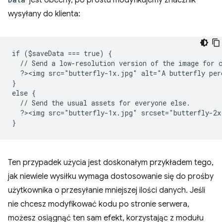
jest obecny, po prostu modyfikujemy znacznik
wysyłany do klienta:
if ($saveData === true) {
  // Send a low-resolution version of the image for 
  ?><img src="butterfly-1x.jpg" alt="A butterfly per
}
else {
  // Send the usual assets for everyone else.
  ?><img src="butterfly-1x.jpg" srcset="butterfly-2x
}
Ten przypadek użycia jest doskonałym przykładem tego,
jak niewiele wysiłku wymaga dostosowanie się do prośby
użytkownika o przesyłanie mniejszej ilości danych. Jeśli
nie chcesz modyfikować kodu po stronie serwera,
możesz osiągnąć ten sam efekt, korzystając z modułu