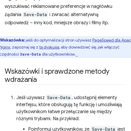
wyszukiwać reklamowane preferencje w nagłówku
żądania
Save-Data
i zwracać alternatywną
odpowiedź – inny kod, mniejsze obrazy i filmy itp.
Wskazówka:
jeśli do optymalizacji stron używasz
PageSpeed dla Apa
 Nginx
, zapoznaj się z
tą dyskusją
, aby dowiedzieć się, jak włączyć
czędności
dla użytkowników._
Save-Data
Wskazówki i sprawdzone metody
wdrażania
Jeśli używasz
Save-Data
, udostępnij elementy
interfejsu, które obsługują tę funkcję i umożliwiają
użytkownikom łatwe przełączanie się między
różnymi trybami. Na przykład:
Poinformuj użytkowników, że
Save-Data
jest