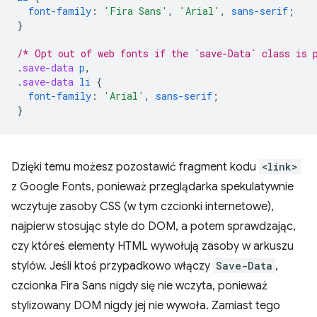
font-family
:
'Fira Sans'
,
'Arial'
,
sans-serif
;
}
/* Opt out of web fonts if the `save-Data` class is 
.
save-data
p
,
.
save-data
li
{
font-family
:
'Arial'
,
sans-serif
;
}
Dzięki temu możesz pozostawić fragment kodu
<link>
z Google Fonts, ponieważ przeglądarka spekulatywnie
wczytuje zasoby CSS (w tym czcionki internetowe),
najpierw stosując style do DOM, a potem sprawdzając,
czy któreś elementy HTML wywołują zasoby w arkuszu
stylów. Jeśli ktoś przypadkowo włączy
Save-Data
,
czcionka Fira Sans nigdy się nie wczyta, ponieważ
stylizowany DOM nigdy jej nie wywoła. Zamiast tego