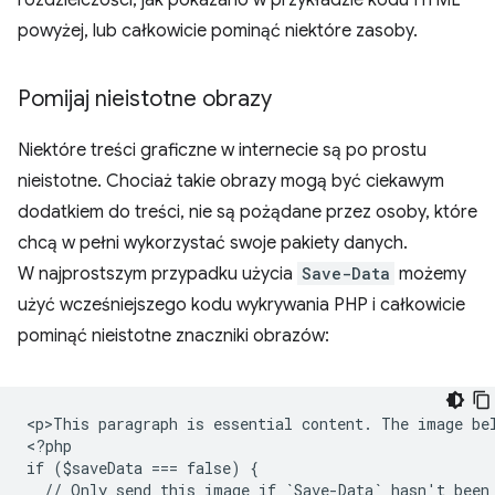
rozdzielczości, jak pokazano w przykładzie kodu HTML
powyżej, lub całkowicie pominąć niektóre zasoby.
Pomijaj nieistotne obrazy
Niektóre treści graficzne w internecie są po prostu
nieistotne. Chociaż takie obrazy mogą być ciekawym
dodatkiem do treści, nie są pożądane przez osoby, które
chcą w pełni wykorzystać swoje pakiety danych.
W najprostszym przypadku użycia
Save-Data
możemy
użyć wcześniejszego kodu wykrywania PHP i całkowicie
pominąć nieistotne znaczniki obrazów:
<
p>This paragraph is essential content. The image be
<
?php
if ($saveData === false) {
  // Only send this image if `Save-Data` hasn't been