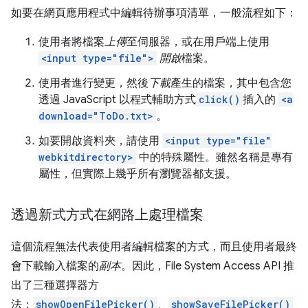
如要在網頁應用程式中編輯待辦事項清單，一般流程如下：
使用者將檔案
上傳
至伺服器，或在用戶端上使用
<input type="file">
開啟
檔案。
使用者進行變更，然後
下載
產生的檔案，其中包含您
透過 JavaScript 以程式輔助方式
click()
插入的
<a
download="ToDo.txt>
。
如要開啟資料夾，請使用
<input type="file"
webkitdirectory>
中的特殊屬性。雖然名稱是專有
屬性，但實際上幾乎所有瀏覽器都支援。
透過新式方式在網路上處理檔案
這個流程無法代表使用者編輯檔案的方式，而且使用者最終
會下載輸入檔案的
副本
。因此，File System Access API 推
出了三種選擇器方
法：
showOpenFilePicker()
、
showSaveFilePicker()