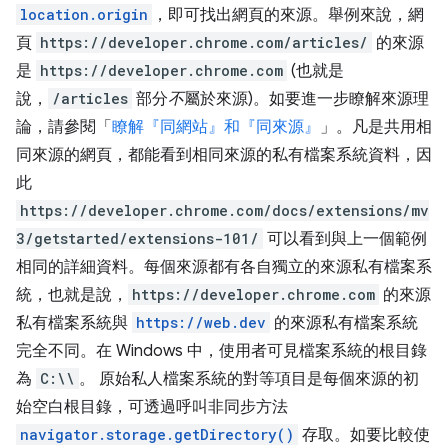
location.origin
，即可找出網頁的來源。舉例來說，網
頁
https://developer.chrome.com/articles/
的來源
是
https://developer.chrome.com
(也就是
說，
/articles
部分
不
屬於來源)。如要進一步瞭解來源理
論，請參閱「
瞭解『同網站』和『同來源』
」。凡是共用相
同來源的網頁，都能看到相同來源的私有檔案系統資料，因
此
https://developer.chrome.com/docs/extensions/mv
3/getstarted/extensions-101/
可以看到與上一個範例
相同的詳細資料。每個來源都有各自獨立的來源私有檔案系
統，也就是說，
https://developer.chrome.com
的來源
私有檔案系統與
https://web.dev
的來源私有檔案系統
完全不同。在 Windows 中，使用者可見檔案系統的根目錄
為
C:\\
。 原始私人檔案系統的對等項目是每個來源的初
始空白根目錄，可透過呼叫非同步方法
navigator.storage.getDirectory()
存取。如要比較使