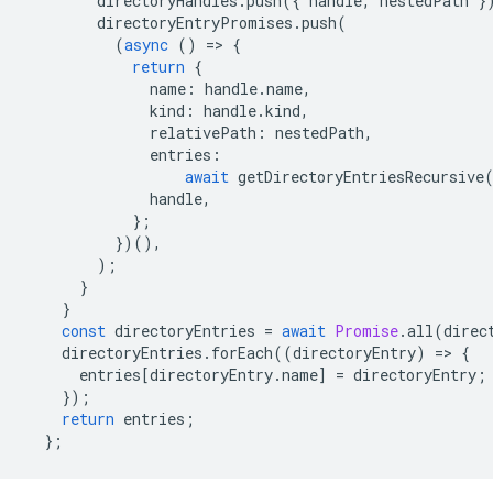
directoryHandles
.
push
({
handle
,
nestedPath
}
directoryEntryPromises
.
push
(
(
async
()
=
>
{
return
{
name
:
handle
.
name
,
kind
:
handle
.
kind
,
relativePath
:
nestedPath
,
entries
:
await
getDirectoryEntriesRecursive
handle
,
};
})(),
);
}
}
const
directoryEntries
=
await
Promise
.
all
(
direc
directoryEntries
.
forEach
((
directoryEntry
)
=
>
{
entries
[
directoryEntry
.
name
]
=
directoryEntry
;
});
return
entries
;
};