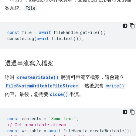
案系統。
File
const
file
=
await
fileHandle
.
getFile
();
console
.
log
(
await
file
.
text
());
透過串流寫入檔案
呼叫
createWritable()
將資料串流至檔案，這會建立
FileSystemWritableFileStream
，然後您會
write()
內容。最後，您需要
close()
串流。
const
contents
=
'Some text'
;
// Get a writable stream.
const
writable
=
await
fileHandle
.
createWritable
();