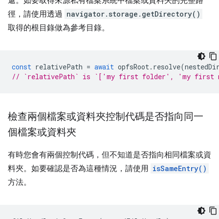
遞。如要取得來源私有檔案系統中檔案或資料夾的完整路
徑，請使用透過
navigator.storage.getDirectory()
取得的根目錄做為參考目錄。
const
relativePath
=
await
opfsRoot
.
resolve
(
nestedDi
// `relativePath` is `['my first folder', 'my first 
檢查兩個檔案或資料夾控制代碼是否指向同一
個檔案或資料夾
有時您會有兩個控制代碼，但不知道是否指向相同檔案或資
料夾。如要確認是否為這種情況，請使用
isSameEntry()
方法。