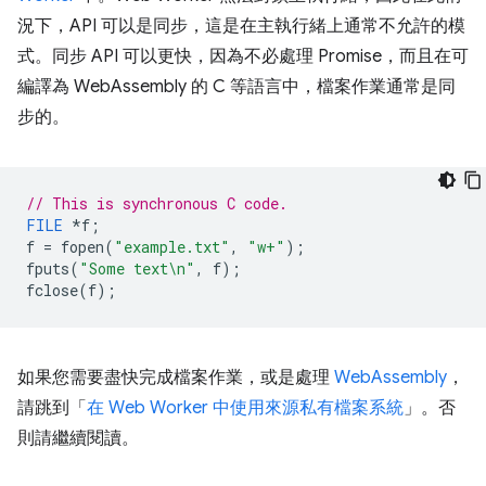
況下，API 可以是同步，這是在主執行緒上通常不允許的模
式。同步 API 可以更快，因為不必處理 Promise，而且在可
編譯為 WebAssembly 的 C 等語言中，檔案作業通常是同
步的。
// This is synchronous C code.
FILE
*
f
;
f
=
fopen
(
"example.txt"
,
"w+"
);
fputs
(
"Some text
\n
"
,
f
);
fclose
(
f
);
如果您需要盡快完成檔案作業，或是處理
WebAssembly
，
請跳到「
在 Web Worker 中使用來源私有檔案系統
」。否
則請繼續閱讀。