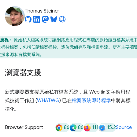
Thomas Steiner
慶祝：
原始私人檔案系統可讓網路應用程式在專屬的原始虛擬檔案系統
及操控檔案，包括低階檔案操控、逐位元組存取和檔案串流。所有主要瀏
支援來源私有檔案系統。
瀏覽器支援
新式瀏覽器支援原始私有檔案系統，且 Web 超文字應用程
式技術工作組 (
WHATWG
) 已在
檔案系統即時標準
中將其標
準化。
86
86
111
15.2
Browser Support
Source