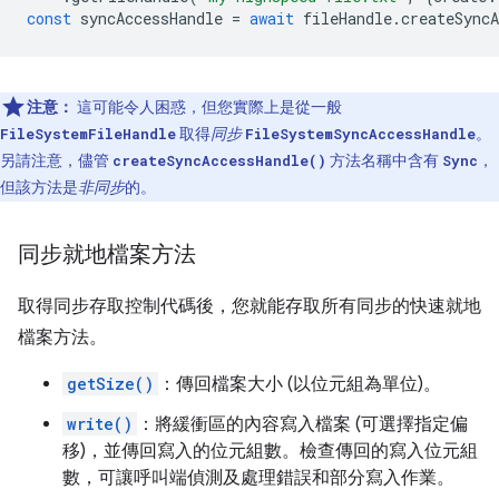
const
syncAccessHandle
=
await
fileHandle
.
createSyncA
注意：
這可能令人困惑，但您實際上是從一般
取得
同步
。
FileSystemFileHandle
FileSystemSyncAccessHandle
另請注意，儘管
方法名稱中含有
，
createSyncAccessHandle()
Sync
但該方法是
非同步
的。
同步就地檔案方法
取得同步存取控制代碼後，您就能存取所有同步的快速就地
檔案方法。
getSize()
：傳回檔案大小 (以位元組為單位)。
write()
：將緩衝區的內容寫入檔案 (可選擇指定偏
移)，並傳回寫入的位元組數。檢查傳回的寫入位元組
數，可讓呼叫端偵測及處理錯誤和部分寫入作業。