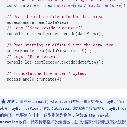
const
dataView
=
new
DataView
(
new
ArrayBuffer
(
size
))
// Read the entire file into the data view.
accessHandle
.
read
(
dataView
);
// Logs `"Some textMore content"`.
console
.
log
(
textDecoder
.
decode
(
dataView
));
// Read starting at offset 9 into the data view.
accessHandle
.
read
(
dataView
,
{
at
:
9
});
// Logs `"More content"`.
console
.
log
(
textDecoder
.
decode
(
dataView
));
// Truncate the file after 4 bytes.
accessHandle
.
truncate
(
4
);
注意：
請注意，
和
的第一個參數是
read()
write()
ArrayBuffer
或
，例如
。您無法直接操控
ArrayBufferView
DataView
ArrayBuffer
的內容。您要建立其中一個
型別陣列物件
，例如
或
Int8Array
物件，代表特定格式的緩衝區，並使用該物件讀取及寫入緩衝
DataView