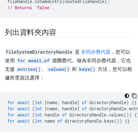
fileHandle
.
isSameEntry
(
nestedFileHandle
);
// Returns `false`.
列出資料夾內容
FileSystemDirectoryHandle
是
非同步疊代器
，您可以
使用
for await…of
迴圈疊代。做為非同步疊代器，它也
支援
entries()
、
values()
和
keys()
方法，您可以根
據所需資訊選擇：
for
await
(
let
[
name
,
handle
]
of
directoryHandle
)
{}
for
await
(
let
[
name
,
handle
]
of
directoryHandle
.
ent
for
await
(
let
handle
of
directoryHandle
.
values
())
{
for
await
(
let
name
of
directoryHandle
.
keys
())
{}