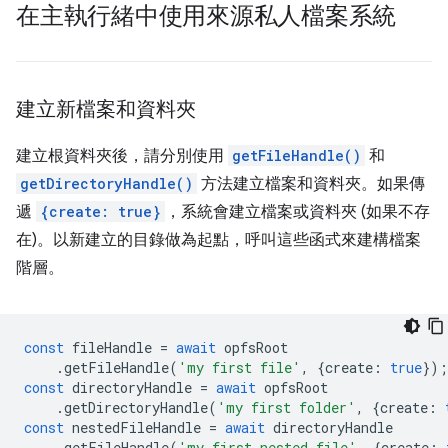
在主執行緒中使用來源私人檔案系統
建立新檔案和資料夾
建立根資料夾後，請分別使用
getFileHandle()
和
getDirectoryHandle()
方法建立檔案和資料夾。如果傳
遞
{create: true}
，系統會建立檔案或資料夾 (如果不存
在)。以新建立的目錄做為起點，呼叫這些函式來建構檔案
階層。
const
fileHandle
=
await
opfsRoot
.
getFileHandle
(
'my first file'
,
{
create
:
true
});
const
directoryHandle
=
await
opfsRoot
.
getDirectoryHandle
(
'my first folder'
,
{
create
:
const
nestedFileHandle
=
await
directoryHandle
.
getFileHandle
(
'my first nested file'
,
{
create
: