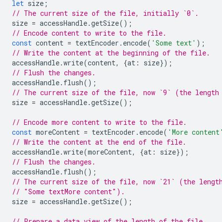
let
size
;
// The current size of the file, initially `0`.
size
=
accessHandle
.
getSize
();
// Encode content to write to the file.
const
content
=
textEncoder
.
encode
(
'Some text'
);
// Write the content at the beginning of the file.
accessHandle
.
write
(
content
,
{
at
:
size
});
// Flush the changes.
accessHandle
.
flush
();
// The current size of the file, now `9` (the length
size
=
accessHandle
.
getSize
();
// Encode more content to write to the file.
const
moreContent
=
textEncoder
.
encode
(
'More content
// Write the content at the end of the file.
accessHandle
.
write
(
moreContent
,
{
at
:
size
});
// Flush the changes.
accessHandle
.
flush
();
// The current size of the file, now `21` (the lengt
// "Some textMore content").
size
=
accessHandle
.
getSize
();
// Prepare a data view of the length of the file.