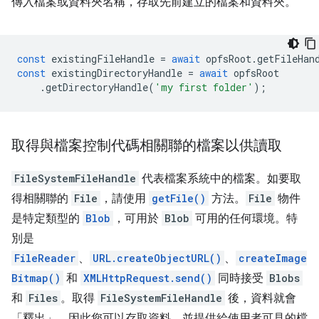
傳入檔案或資料夾名稱，存取先前建立的檔案和資料夾。
const
existingFileHandle
=
await
opfsRoot
.
getFileHan
const
existingDirectoryHandle
=
await
opfsRoot
.
getDirectoryHandle
(
'my first folder'
);
取得與檔案控制代碼相關聯的檔案以供讀取
FileSystemFileHandle
代表檔案系統中的檔案。如要取
得相關聯的
File
，請使用
getFile()
方法。
File
物件
是特定類型的
Blob
，可用於
Blob
可用的任何環境。特
別是
FileReader
、
URL.createObjectURL()
、
createImage
Bitmap()
和
XMLHttpRequest.send()
同時接受
Blobs
和
Files
。取得
FileSystemFileHandle
後，資料就會
「釋出」，因此您可以存取資料，並提供給使用者可見的檔