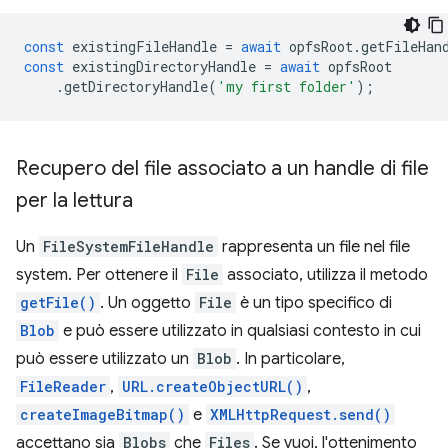
const
existingFileHandle
=
await
opfsRoot
.
getFileHan
const
existingDirectoryHandle
=
await
opfsRoot
.
getDirectoryHandle
(
'my first folder'
);
Recupero del file associato a un handle di file
per la lettura
Un
FileSystemFileHandle
rappresenta un file nel file
system. Per ottenere il
File
associato, utilizza il metodo
getFile()
. Un oggetto
File
è un tipo specifico di
Blob
e può essere utilizzato in qualsiasi contesto in cui
può essere utilizzato un
Blob
. In particolare,
FileReader
,
URL.createObjectURL()
,
createImageBitmap()
e
XMLHttpRequest.send()
accettano sia
Blobs
che
Files
. Se vuoi, l'ottenimento