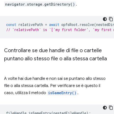
navigator.storage.getDirectory()
.
const
relativePath
=
await
opfsRoot
.
resolve
(
nestedDi
// `relativePath` is `['my first folder', 'my first 
Controllare se due handle di file o cartelle
puntano allo stesso file o alla stessa cartella
A volte hai due handle e non sai se puntano allo stesso
file o alla stessa cartella. Per verificare se è questo il
caso, utilizza il metodo
isSameEntry()
.
fileHandle
.
isSameEntry
(
nestedFileHandle
);