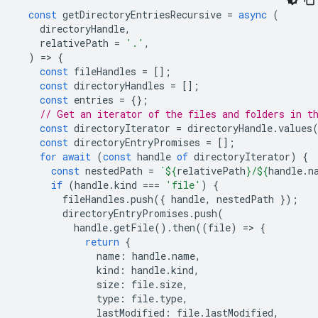
const
getDirectoryEntriesRecursive
=
async
(
directoryHandle
,
relativePath
=
'.'
,
)
=
>
{
const
fileHandles
=
[];
const
directoryHandles
=
[];
const
entries
=
{};
// Get an iterator of the files and folders in t
const
directoryIterator
=
directoryHandle
.
values
const
directoryEntryPromises
=
[];
for
await
(
const
handle
of
directoryIterator
)
{
const
nestedPath
=
`
${
relativePath
}
/
${
handle
.
n
if
(
handle
.
kind
===
'file'
)
{
fileHandles
.
push
({
handle
,
nestedPath
});
directoryEntryPromises
.
push
(
handle
.
getFile
().
then
((
file
)
=
>
{
return
{
name
:
handle
.
name
,
kind
:
handle
.
kind
,
size
:
file
.
size
,
type
:
file
.
type
,
lastModified
:
file
.
lastModified
,