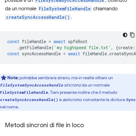
possibili è un
FileSystemSyncAccessHandle
, ottenuto
da un normale
FileSystemFileHandle
chiamando
createSyncAccessHandle()
.
const
fileHandle
=
await
opfsRoot
.
getFileHandle
(
'my highspeed file.txt'
,
{
create
:
const
syncAccessHandle
=
await
fileHandle
.
createSyncA
Nota:
potrebbe sembrare strano, ma in realtà ottieni un
sincrono
da un normale
FileSystemSyncAccessHandle
. Tieni presente inoltre che il metodo
FileSystemFileHandle
è
asincrono
, nonostante la dicitura
createSyncAccessHandle()
Sync
nel nome.
Metodi sincroni di file in loco