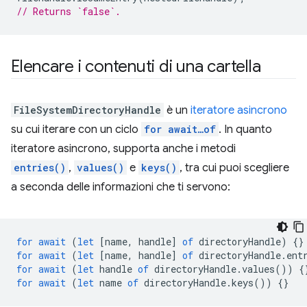
// Returns `false`.
Elencare i contenuti di una cartella
FileSystemDirectoryHandle
è un
iteratore asincrono
su cui iterare con un ciclo
for await…of
. In quanto
iteratore asincrono, supporta anche i metodi
entries()
,
values()
e
keys()
, tra cui puoi scegliere
a seconda delle informazioni che ti servono:
for
await
(
let
[
name
,
handle
]
of
directoryHandle
)
{}
for
await
(
let
[
name
,
handle
]
of
directoryHandle
.
ent
for
await
(
let
handle
of
directoryHandle
.
values
())
{
for
await
(
let
name
of
directoryHandle
.
keys
())
{}