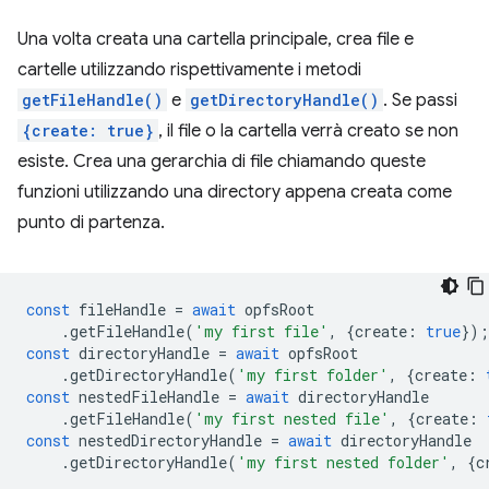
Una volta creata una cartella principale, crea file e
cartelle utilizzando rispettivamente i metodi
getFileHandle()
e
getDirectoryHandle()
. Se passi
{create: true}
, il file o la cartella verrà creato se non
esiste. Crea una gerarchia di file chiamando queste
funzioni utilizzando una directory appena creata come
punto di partenza.
const
fileHandle
=
await
opfsRoot
.
getFileHandle
(
'my first file'
,
{
create
:
true
});
const
directoryHandle
=
await
opfsRoot
.
getDirectoryHandle
(
'my first folder'
,
{
create
:
const
nestedFileHandle
=
await
directoryHandle
.
getFileHandle
(
'my first nested file'
,
{
create
:
const
nestedDirectoryHandle
=
await
directoryHandle
.
getDirectoryHandle
(
'my first nested folder'
,
{
c