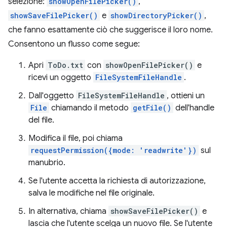
selezione:
showOpenFilePicker()
,
showSaveFilePicker()
e
showDirectoryPicker()
,
che fanno esattamente ciò che suggerisce il loro nome.
Consentono un flusso come segue:
Apri
ToDo.txt
con
showOpenFilePicker()
e
ricevi un oggetto
FileSystemFileHandle
.
Dall'oggetto
FileSystemFileHandle
, ottieni un
File
chiamando il metodo
getFile()
dell'handle
del file.
Modifica il file, poi chiama
requestPermission({mode: 'readwrite'})
sul
manubrio.
Se l'utente accetta la richiesta di autorizzazione,
salva le modifiche nel file originale.
In alternativa, chiama
showSaveFilePicker()
e
lascia che l'utente scelga un nuovo file. Se l'utente