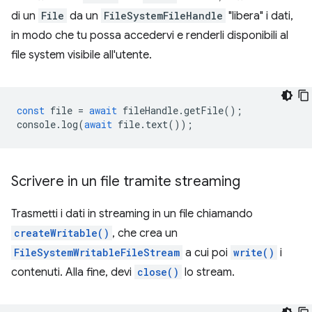
di un
File
da un
FileSystemFileHandle
"libera" i dati,
in modo che tu possa accedervi e renderli disponibili al
file system visibile all'utente.
const
file
=
await
fileHandle
.
getFile
();
console
.
log
(
await
file
.
text
());
Scrivere in un file tramite streaming
Trasmetti i dati in streaming in un file chiamando
createWritable()
, che crea un
FileSystemWritableFileStream
a cui poi
write()
i
contenuti. Alla fine, devi
close()
lo stream.