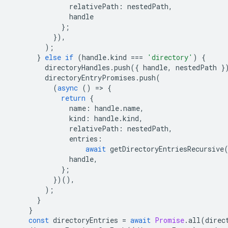
relativePath
:
nestedPath
,
handle
};
}),
);
}
else
if
(
handle
.
kind
===
'directory'
)
{
directoryHandles
.
push
({
handle
,
nestedPath
}
directoryEntryPromises
.
push
(
(
async
()
=
>
{
return
{
name
:
handle
.
name
,
kind
:
handle
.
kind
,
relativePath
:
nestedPath
,
entries
:
await
getDirectoryEntriesRecursive
handle
,
};
})(),
);
}
}
const
directoryEntries
=
await
Promise
.
all
(
direc