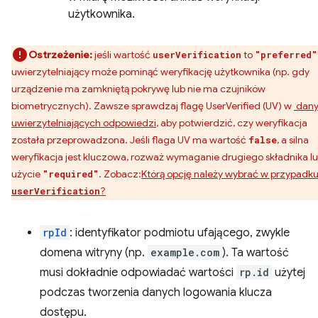
użytkownika.
Ostrzeżenie:
jeśli wartość
to
userVerification
"preferred"
uwierzytelniający może pominąć weryfikację użytkownika (np. gdy
urządzenie ma zamkniętą pokrywę lub nie ma czujników
biometrycznych). Zawsze sprawdzaj flagę UserVerified (UV) w
dany
uwierzytelniających odpowiedzi
, aby potwierdzić, czy weryfikacja
została przeprowadzona. Jeśli flaga UV ma wartość
, a silna
false
weryfikacja jest kluczowa, rozważ wymaganie drugiego składnika l
użycie
. Zobacz:
Którą opcję należy wybrać w przypadk
"required"
?
userVerification
rpId
: identyfikator podmiotu ufającego, zwykle
domena witryny (np.
example.com
). Ta wartość
musi dokładnie odpowiadać wartości
rp.id
użytej
podczas tworzenia danych logowania klucza
dostępu.