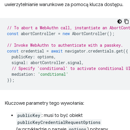
uwierzytelnianie warunkowe za pomocą klucza dostępu.
// To abort a WebAuthn call, instantiate an AbortCon
const
abortController
=
new
AbortController
();
// Invoke WebAuthn to authenticate with a passkey.
const
credential
=
await
navigator
.
credentials
.
get
({
publicKey
:
options
,
signal
:
abortController
.
signal
,
// Specify 'conditional' to activate conditional U
mediation
:
'conditional'
});
Kluczowe parametry tego wywołania:
publicKey
: musi to być obiekt
publicKeyCredentialRequestOptions
(w przykładzie o nazwie
options
) pobrany