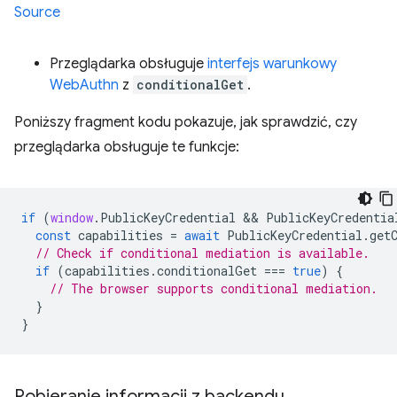
Source
Przeglądarka obsługuje
interfejs warunkowy
WebAuthn
z
conditionalGet
.
Poniższy fragment kodu pokazuje, jak sprawdzić, czy
przeglądarka obsługuje te funkcje:
if
(
window
.
PublicKeyCredential
 && 
PublicKeyCredentia
const
capabilities
=
await
PublicKeyCredential
.
get
// Check if conditional mediation is available.  
if
(
capabilities
.
conditionalGet
===
true
)
{
// The browser supports conditional mediation.
}
}
Pobieranie informacji z backendu