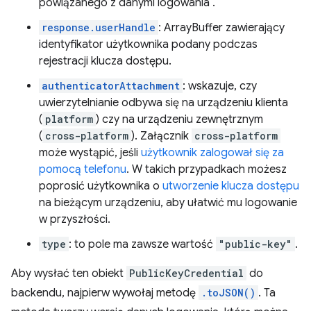
powiązanego z danymi logowania .
response.userHandle
: ArrayBuffer zawierający
identyfikator użytkownika podany podczas
rejestracji klucza dostępu.
authenticatorAttachment
: wskazuje, czy
uwierzytelnianie odbywa się na urządzeniu klienta
(
platform
) czy na urządzeniu zewnętrznym
(
cross-platform
). Załącznik
cross-platform
może wystąpić, jeśli
użytkownik zalogował się za
pomocą telefonu
. W takich przypadkach możesz
poprosić użytkownika o
utworzenie klucza dostępu
na bieżącym urządzeniu, aby ułatwić mu logowanie
w przyszłości.
type
: to pole ma zawsze wartość
"public-key"
.
Aby wysłać ten obiekt
PublicKeyCredential
do
backendu, najpierw wywołaj metodę
.toJSON()
. Ta