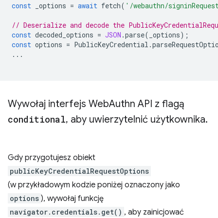
const
_options
=
await
fetch
(
'/webauthn/signinReques
// Deserialize and decode the PublicKeyCredentialReq
const
decoded_options
=
JSON
.
parse
(
_options
);
const
options
=
PublicKeyCredential
.
parseRequestOpti
...
Wywołaj interfejs Web
Authn API z flagą
conditional
,
aby uwierzytelnić użytkownika
.
Gdy przygotujesz obiekt
publicKeyCredentialRequestOptions
(w przykładowym kodzie poniżej oznaczony jako
options
), wywołaj funkcję
navigator.credentials.get()
, aby zainicjować