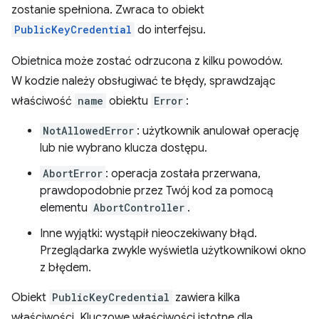
zostanie spełniona. Zwraca to obiekt
PublicKeyCredential
do interfejsu.
Obietnica może zostać odrzucona z kilku powodów.
W kodzie należy obsługiwać te błędy, sprawdzając
właściwość
name
obiektu
Error
:
NotAllowedError
: użytkownik anulował operację
lub nie wybrano klucza dostępu.
AbortError
: operacja została przerwana,
prawdopodobnie przez Twój kod za pomocą
elementu
AbortController
.
Inne wyjątki: wystąpił nieoczekiwany błąd.
Przeglądarka zwykle wyświetla użytkownikowi okno
z błędem.
Obiekt
PublicKeyCredential
zawiera kilka
właściwości. Kluczowe właściwości istotne dla