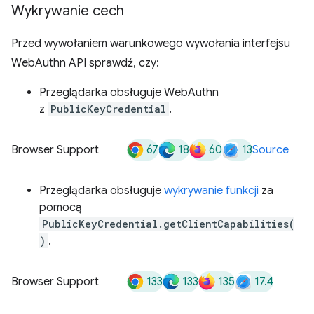
Wykrywanie cech
Przed wywołaniem warunkowego wywołania interfejsu
WebAuthn API sprawdź, czy:
Przeglądarka obsługuje WebAuthn
z
PublicKeyCredential
.
67
18
60
13
Browser Support
Source
Przeglądarka obsługuje
wykrywanie funkcji
za
pomocą
PublicKeyCredential.getClientCapabilities(
)
.
133
133
135
17.4
Browser Support