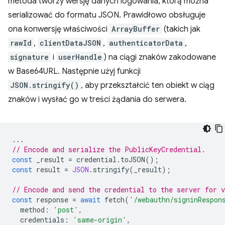
metoda tworzy wersję danych logowania, którą można
serializować do formatu JSON. Prawidłowo obsługuje
ona konwersję właściwości
ArrayBuffer
(takich jak
rawId
,
clientDataJSON
,
authenticatorData
,
signature
i
userHandle
) na ciągi znaków zakodowane
w Base64URL. Następnie użyj funkcji
JSON.stringify()
, aby przekształcić ten obiekt w ciąg
znaków i wysłać go w treści żądania do serwera.
...
// Encode and serialize the PublicKeyCredential.
const
_result
=
credential
.
toJSON
();
const
result
=
JSON
.
stringify
(
_result
);
// Encode and send the credential to the server for v
const
response
=
await
fetch
(
'/webauthn/signinRespon
method
:
'post'
,
credentials
:
'same-origin'
,