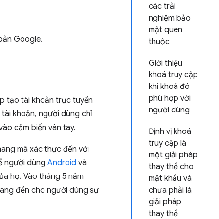
các trải
nghiệm bảo
mật quen
hoản Google.
thuộc
Giới thiệu
khoá truy cập
khi khoá đó
phù hợp với
p tạo tài khoản trực tuyến
người dùng
tài khoản, người dùng chỉ
vào cảm biến vân tay.
Định vị khoá
truy cập là
mang mã xác thực đến với
một giải pháp
 để người dùng
Android
và
thay thế cho
của họ. Vào tháng 5 năm
mật khẩu và
mang đến cho người dùng sự
chưa phải là
giải pháp
thay thế