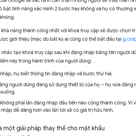
 Google sẽ xác định cẩn thận những người sẽ thấy màn hình 
 bật tính năng xác minh 2 bước hay không và họ có thường x
 không.
khả năng thành công nhất với khoá truy cập sẽ được chọn trướ
ợc giới thiệu (mặc dù bất kỳ ai cũng có thể bắt đầu tại
g.co/
nhắc tạo khoá truy cập sau khi đăng nhập bằng tên người dù
điểm này trong hành trình của người dùng:
hập, họ biết thông tin đăng nhập và bước thứ hai.
ằng người dùng đang sử dụng thiết bị của họ – họ vừa đăng nh
ị xuống.
, không phải lần đăng nhập đầu tiên nào cũng thành công. Vì 
hập dễ dàng hơn vào lần tới sẽ có giá trị hữu hình.
là một giải pháp thay thế cho mật khẩu