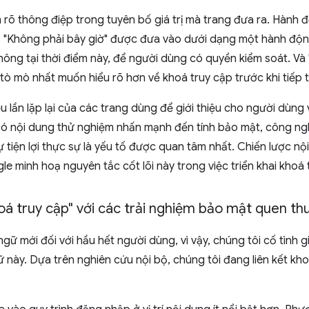
 rõ thông điệp trong tuyên bố giá trị mà trang đưa ra. Hành
c. "Không phải bây giờ" được đưa vào dưới dạng một hành độ
ông tại thời điểm này, để người dùng có quyền kiểm soát. Và
ò mò nhất muốn hiểu rõ hơn về khoá truy cập trước khi tiếp t
 lần lặp lại của các trang dùng để giới thiệu cho người dùng
có nội dung thử nghiệm nhấn mạnh đến tính bảo mật, công ng
 tiện lợi thực sự là yếu tố được quan tâm nhất. Chiến lược nộ
le minh hoạ nguyên tắc cốt lõi này trong việc triển khai khoá 
hoá truy cập" với các trải nghiệm bảo mật quen th
gữ mới đối với hầu hết người dùng, vì vậy, chúng tôi cố tình gi
 này. Dựa trên nghiên cứu nội bộ, chúng tôi đang liên kết kho