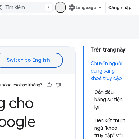
/
Đăng nhập
Trên trang này
Chuyển người
dùng sang
khoá truy cập
 không cho bạn không?
Dẫn đầu
g cho
bằng sự tiện
lợi
Google
Liên kết thuật
ngữ "khoá
truy cập" với