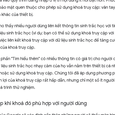
 vào quy trình đăng nhập ở vị trí nội dung ít nổi bật hơn. Ph
bảo mật quen thuộc cho phép sử dụng khoá truy cập: vân tay
khác của thiết bị.
o thấy nhiều người dùng liên kết thông tin sinh trắc học với 
ệu sinh trắc học (ví dụ: bạn có thể sử dụng khoá truy cập với
iệc liên kết khoá truy cập với dữ liệu sinh trắc học để tăng 
 của khoá truy cập.
phần "Tìm hiểu thêm" có nhiều thông tin có giá trị cho người
liệu sinh trắc học nhạy cảm của họ vẫn nằm trên thiết bị cá
ạo hoặc sử dụng khoá truy cập. Chúng tôi đã áp dụng phương p
n lợi của khoá truy cập rất hấp dẫn, nhưng chỉ một số ít ngư
á trình thử nghiệm.
ập khi khoá đó phù hợp với người dùng