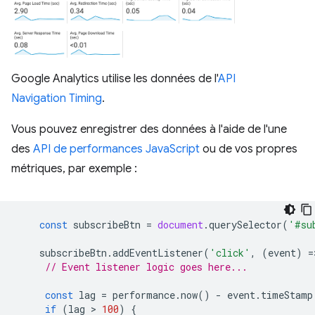
Google Analytics utilise les données de l'
API
Navigation Timing
.
Vous pouvez enregistrer des données à l'aide de l'une
des
API de performances JavaScript
ou de vos propres
métriques, par exemple :
const
subscribeBtn
=
document
.
querySelector
(
'#su
subscribeBtn
.
addEventListener
(
'click'
,
(
event
)
=
// Event listener logic goes here...
const
lag
=
performance
.
now
()
-
event
.
timeStamp
if
(
lag
 > 
100
)
{