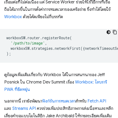
เชื่อมต่อที่ไม่ต่อเนื่อง แต่ Service Worker ช่วยให้ใช้วิธีการที่เชื่อ
ถือได้มากขึ้นในการตั้งค่าการหมดเวลาของเครือข่าย ซึ่งทำได้โดยใช้
Workbox
ด้วยโค้ดเพียงไม่กี่บรรทัด
workboxSW
.
router
.
registerRoute
(
'/path/to/image'
,
workboxSW
.
strategies
.
networkFirst
({
networkTimeoutS
);
ดูข้อมูลเพิ่มเติมเกี่ยวกับ Workbox ได้ในการสนทนาของ Jeff
Posnick ใน Chrome Dev Summit เรื่อง
Workbox: ไลบรารี
PWA ที่ยืดหยุ่น
นอกจากนี้ เรายังพัฒนา
ฟังก์ชันการหมดเวลา
สำหรับ
Fetch API
และ
Streams API
ควรช่วยเพิ่มประสิทธิภาพการส่งเนื้อหาและหลีก
เลี่ยงคำขอแบบโมโนลิธิก Jake Archibald ให้รายละเอียดเพิ่มเติม