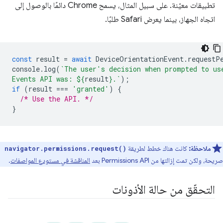
تطبيقات معيّنة. على سبيل المثال، يسمح Chrome دائمًا بالوصول إلى
اتجاه الجهاز، بينما يعرض Safari طلبًا.
const
result
=
await
DeviceOrientationEvent
.
requestP
console
.
log
(
`The user's decision when prompted to us
Events API was: 
${
result
}
.`
);
if
(
result
===
'granted'
)
{
/* Use the API. */
}
ملاحظة:
كانت هناك خطط لطريقة
navigator.permissions.request()
صريحة، ولكن تمت إزالتها من Permissions API بعد
المناقشة في مستودع المواصفات
.
التحقّق من حالة الأذونات