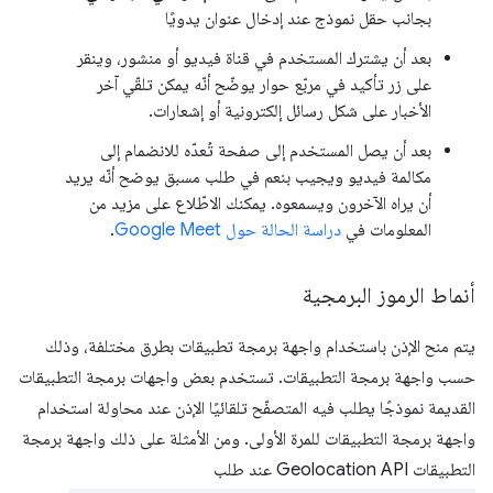
بجانب حقل نموذج عند إدخال عنوان يدويًا
بعد أن يشترك المستخدم في قناة فيديو أو منشور، وينقر
على زر تأكيد في مربّع حوار يوضّح أنّه يمكن تلقّي آخر
الأخبار على شكل رسائل إلكترونية أو إشعارات.
بعد أن يصل المستخدم إلى صفحة تُعدّه للانضمام إلى
مكالمة فيديو ويجيب بنعم في طلب مسبق يوضح أنّه يريد
أن يراه الآخرون ويسمعوه. يمكنك الاطّلاع على مزيد من
المعلومات في
دراسة الحالة حول Google Meet
.
أنماط الرموز البرمجية
يتم منح الإذن باستخدام واجهة برمجة تطبيقات بطرق مختلفة، وذلك
حسب واجهة برمجة التطبيقات. تستخدم بعض واجهات برمجة التطبيقات
القديمة نموذجًا يطلب فيه المتصفّح تلقائيًا الإذن عند محاولة استخدام
واجهة برمجة التطبيقات للمرة الأولى. ومن الأمثلة على ذلك واجهة برمجة
التطبيقات Geolocation API عند طلب