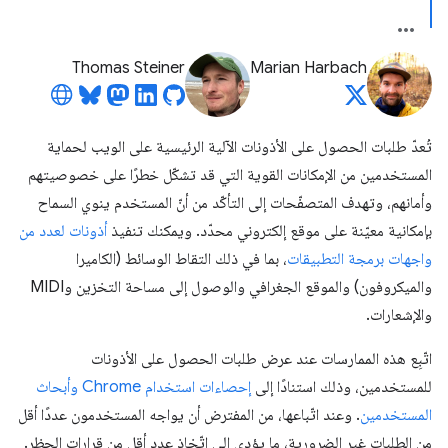
Thomas Steiner
Marian Harbach
تُعدّ طلبات الحصول على الأذونات الآلية الرئيسية على الويب لحماية
المستخدمين من الإمكانات القوية التي قد تشكّل خطرًا على خصوصيتهم
وأمانهم، وتهدف المتصفّحات إلى التأكّد من أنّ المستخدم ينوي السماح
بإمكانية معيّنة على موقع إلكتروني محدّد. ويمكنك تنفيذ
أذونات لعدد من
واجهات برمجة التطبيقات
، بما في ذلك التقاط الوسائط (الكاميرا
والميكروفون) والموقع الجغرافي والوصول إلى مساحة التخزين وMIDI
والإشعارات.
اتّبِع هذه الممارسات عند عرض طلبات الحصول على الأذونات
للمستخدمين، وذلك استنادًا إلى
إحصاءات استخدام Chrome وأبحاث
المستخدمين
. وعند اتّباعها، من المفترض أن يواجه المستخدمون عددًا أقل
من الطلبات غير الضرورية، ما يؤدي إلى اتّخاذ عدد أقل من قرارات الحظر.