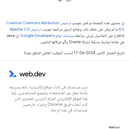
إنّ محتوى هذه الصفحة مرخّص بموجب
ترخيص Creative Commons Attribution
4.0‏
ما لم يُنصّ على خلاف ذلك، ونماذج الرموز مرخّصة بموجب
ترخيص Apache 2.0‏
.
للاطّلاع على التفاصيل، يُرجى مراجعة
سياسات موقع Google Developers‏
. إنّ Java
هي علامة تجارية مسجَّلة لشركة Oracle و/أو شركائها التابعين.
تاريخ التعديل الأخير: 2024-06-17 (حسب التوقيت العالمي المتفَّق عليه)
نريد مساعدتك في إنشاء مواقع إلكترونية رائعة وسريعة
وآمنة تعمل عبر المتصفحات ولجميع المستخدمين. يُعدّ
هذا الموقع الإلكتروني المركز الرئيسي للمحتوى الذي
كتبه أعضاء فريق Chrome وخبراء خارجيين
لمساعدتك في هذه الرحلة.
مساهمة