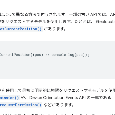
PI によって異なる方法で付与されます。一部の古い API では、A
リクエストするモデルを使用します。たとえば、 Geolocatio
etCurrentPosition()
があります。
CurrentPosition
((
pos
)
=
>
console
.
log
(
pos
));
ソッドを使用して最初に明示的に権限をリクエストするモデルを使
mission()
や、Device Orientation Events API の一部である
requestPermission()
などがあります。