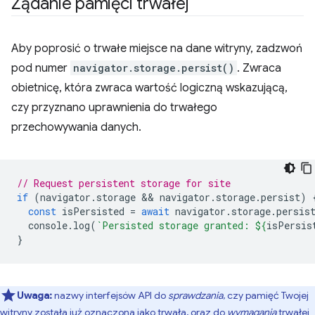
Żądanie pamięci trwałej
Aby poprosić o trwałe miejsce na dane witryny, zadzwoń
pod numer
navigator.storage.persist()
. Zwraca
obietnicę, która zwraca wartość logiczną wskazującą,
czy przyznano uprawnienia do trwałego
przechowywania danych.
// Request persistent storage for site
if
(
navigator
.
storage
 && 
navigator
.
storage
.
persist
)
const
isPersisted
=
await
navigator
.
storage
.
persis
console
.
log
(
`Persisted storage granted: 
${
isPersis
}
Uwaga:
nazwy interfejsów API do
sprawdzania
, czy pamięć Twojej
witryny została już oznaczona jako trwała, oraz do
wymagania
trwałej