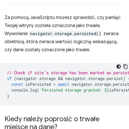
Za pomocą JavaScriptu możesz sprawdzić, czy pamięć
Twojej witryny została oznaczona jako trwała.
Wywołanie
navigator.storage.persisted()
zwraca
obietnicę, która zwraca wartość logiczną wskazującą,
czy dane zostały oznaczone jako trwałe.
// Check if site's storage has been marked as persis
if
(
navigator
.
storage
 && 
navigator
.
storage
.
persist
)
const
isPersisted
=
await
navigator
.
storage
.
persis
console
.
log
(
`Persisted storage granted: 
${
isPersis
}
Kiedy należy poprosić o trwałe
miejsce na dane?