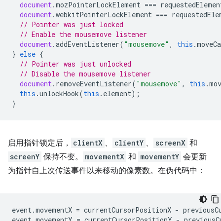
document
.
mozPointerLockElement
===
requestedElemen
document
.
webkitPointerLockElement
===
requestedEle
// Pointer was just locked
// Enable the mousemove listener
document
.
addEventListener
(
"mousemove"
,
this
.
moveCa
}
else
{
// Pointer was just unlocked
// Disable the mousemove listener
document
.
removeEventListener
(
"mousemove"
,
this
.
mo
this
.
unlockHook
(
this
.
element
);
}
启用指针锁定后，
clientX
、
clientY
、
screenX
和
screenY
保持不变。
movementX
和
movementY
会更新
为指针自上次传送事件以来移动的像素数。在伪代码中：
event
.
movementX
=
currentCursorPositionX
-
previousC
event
.
movementY
=
currentCursorPositionY
-
previousC