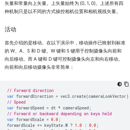
矢量和常量向上矢量。上矢量始终为 (0, 1, 0)。上述所有四
种机制只是以不同的方式操控相机位置和相机视线矢量。
活动
首先介绍的是移动。在以下演示中，移动操作已映射到标准
的 W、A、S 和 D 键。W 键和 S 键用于控制摄像头向前和
向后移动。而 A 键和 D 键可控制摄像头向左和向右移动。
向前和向后移动摄像头非常简单：
// Forward direction
var
forwardDirection
=
vec3
.
create
(
cameraLookVector
)
// Speed
var
forwardSpeed
=
dt
*
cameraSpeed
;
// Forward or backward depending on keys held
var
forwardScale
=
0.0
;
forwardScale
+=
keyState
.
W
?
1.0
:
0.0
;