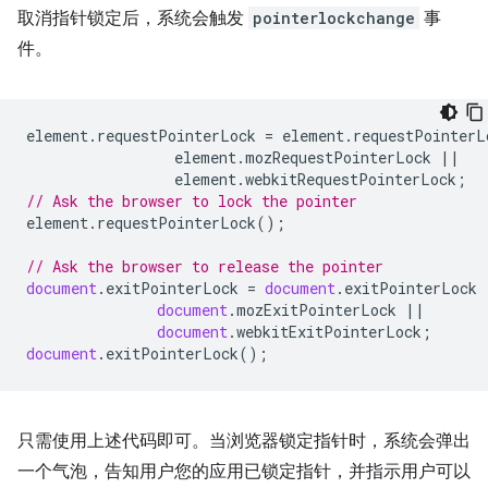
取消指针锁定后，系统会触发
pointerlockchange
事
件。
element
.
requestPointerLock
=
element
.
requestPointerL
element
.
mozRequestPointerLock
||
element
.
webkitRequestPointerLock
;
// Ask the browser to lock the pointer
element
.
requestPointerLock
();
// Ask the browser to release the pointer
document
.
exitPointerLock
=
document
.
exitPointerLock
document
.
mozExitPointerLock
||
document
.
webkitExitPointerLock
;
document
.
exitPointerLock
();
只需使用上述代码即可。当浏览器锁定指针时，系统会弹出
一个气泡，告知用户您的应用已锁定指针，并指示用户可以