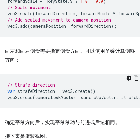
forwardScale
-=
keyState
.
S
?
1.0
:
0.0
;
// Scale movement
vec3
.
scale
(
forwardDirection
,
forwardScale
*
forwardS
// Add scaled movement to camera position
vec3
.
add
(
cameraPosition
,
forwardDirection
);
向左和向右侧滑需要指定侧滑方向。可以使用叉乘计算侧移
方向：
// Strafe direction
var
strafeDirection
=
vec3
.
create
();
vec3
.
cross
(
cameraLookVector
,
cameraUpVector
,
strafeD
确定平移方向后，实现平移移动与前进或后退相同。
接下来是旋转视图。