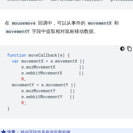
在
mousemove
回调中，可以从事件的
movementX
和
movementY
字段中提取相对鼠标移动数据。
function
moveCallback
(
e
)
{
var
movementX
=
e
.
movementX
||
e
.
mozMovementX
||
e
.
webkitMovementX
||
0
,
movementY
=
e
.
movementY
||
e
.
mozMovementY
||
e
.
webkitMovementY
||
0
;
}
注意：
移动字段也具有供应商前缀