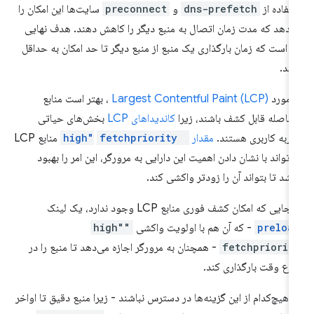
تفاده از
dns-prefetch
و
preconnect
سایت‌ها این امکان را
‌دهد که مدت زمان اتصال به منبع دیگر را کاهش دهند. هدف نهایی
ن است که زمان بارگذاری یک منبع از منبع دیگر تا حد امکان به حداقل
سد.
 مورد
Largest Contentful Paint (LCP)
، بهتر است منابع
افاصله قابل کشف باشند، زیرا
کاندیداهای LCP
بخش‌های حیاتی
ربه کاربری هستند.
مقدار
"high"
fetchpriority
منابع LCP
‌تواند با نشان دادن اهمیت این دارایی به مرورگر، این امر را بهبود
شد تا بتواند آن را زودتر واکشی کند.
جایی که امکان کشف فوری منابع LCP وجود ندارد، یک لینک
preloa
- که آن هم با اولویت واکشی
"high"
fetchpriorit
- همچنان به مرورگر اجازه می‌دهد تا منبع را در
رع وقت بارگذاری کند.
ر هیچ‌کدام از این گزینه‌ها در دسترس نباشند - زیرا منبع دقیق تا اواخر