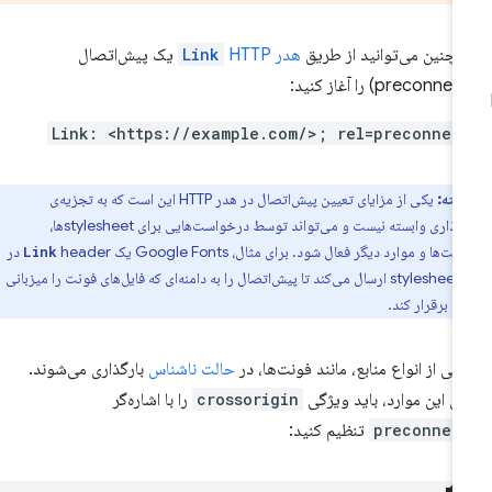
چنین می‌توانید از طریق
هدر
HTTP
Link
یک پیش‌اتصال
Link: <https://example.com/>; rel=preconnec
نکته:
یکی از مزایای تعیین پیش‌اتصال در هدر HTTP این است که به تجزیه‌ی
نشانه‌گذاری وابسته نیست و می‌تواند توسط درخواست‌هایی برای stylesheetها،
ت‌ها و موارد دیگر فعال شود. برای مثال، Google Fonts یک
header در
Link
پاسخ stylesheet ارسال می‌کند تا پیش‌اتصال را به دامنه‌ای که فایل‌های فونت را میزبانی
د، برقرار کند.
خی از انواع منابع، مانند فونت‌ها، در
حالت ناشناس
بارگذاری می‌شوند.
ای این موارد، باید ویژگی
crossorigin
را با اشاره‌گر
preconnec
تنظیم کنید: