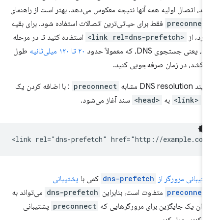
شد، اتصال اولیه همه آنها نتیجه معکوس می‌دهد. بهتر است از راهنمای
preconnec
فقط برای حیاتی‌ترین اتصالات استفاده شود. برای بقیه
ارد، از
<link rel=dns-prefetch>
استفاده کنید تا در مرحله
، یعنی جستجوی DNS، که معمولاً حدود
۲۰ تا ۱۲۰ میلی‌ثانیه
طول
‌کشد، در زمان صرفه‌جویی کنید.
 DNS resolution مشابه
preconnect
: با اضافه کردن یک
گ
<link>
به
<head>
سند آغاز می‌شود.
تیبانی مرورگر از
dns-prefetch
کمی با
پشتیبانی
preconnec
متفاوت است، بنابراین
dns-prefetch
می‌تواند به
وان یک جایگزین برای مرورگرهایی که
preconnect
پشتیبانی
ی‌کنند، عمل کند.