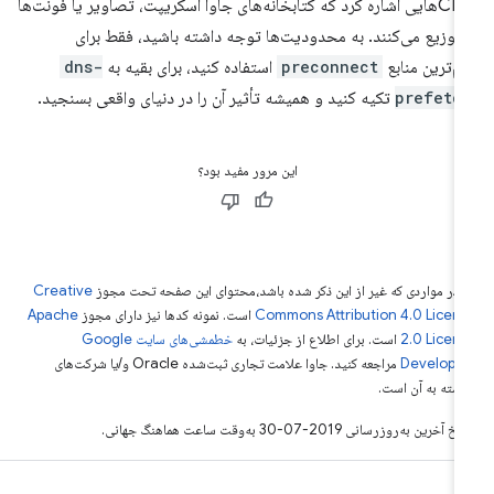
CDNهایی اشاره کرد که کتابخانه‌های جاوا اسکریپت، تصاویر یا فونت‌ها
 توزیع می‌کنند. به محدودیت‌ها توجه داشته باشید، فقط برای
م‌ترین منابع
preconnect
استفاده کنید، برای بقیه به
dns-
prefetc
تکیه کنید و همیشه تأثیر آن را در دنیای واقعی بسنجید.
این مرور مفید بود؟
 در مواردی که غیر از این ذکر شده باشد،‌محتوای این صفحه تحت مجوز
Creative
Commons Attribution 4.0 Licen
است. نمونه کدها نیز دارای مجوز
Apache
2.0 Licen
است. برای اطلاع از جزئیات، به
خطمشی‌های سایت Google
Develope‏
مراجعه کنید. جاوا علامت تجاری ثبت‌شده Oracle و/یا شرکت‌های
بسته به آن است.
خ آخرین به‌روزرسانی 2019-07-30 به‌وقت ساعت هماهنگ جهانی.