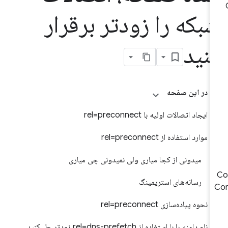
بکه را زودتر برقرار
نید
در این صفحه
ایجاد اتصالات اولیه با rel=preconnect
موارد استفاده از rel=preconnect
میدونی از کجا میاری ولی نمیدونی چی میاری
رسانه‌های استریمینگ
Co
نحوه پیاده‌سازی rel=preconnect
نام دامنه را با استفاده از rel=dns-prefetch زودتر حل کنید