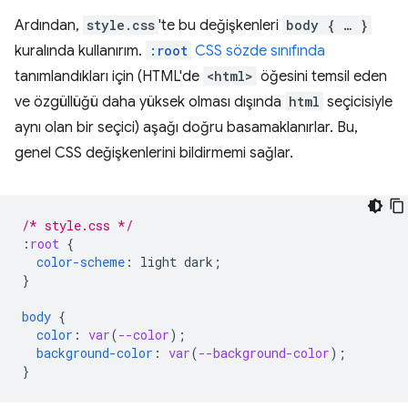
Ardından,
style.css
'te bu değişkenleri
body { … }
kuralında kullanırım.
:root
CSS sözde sınıfında
tanımlandıkları için (HTML'de
<html>
öğesini temsil eden
ve özgüllüğü daha yüksek olması dışında
html
seçicisiyle
aynı olan bir seçici) aşağı doğru basamaklanırlar. Bu,
genel CSS değişkenlerini bildirmemi sağlar.
/* style.css */
:
root
{
color-scheme
:
light
dark
;
}
body
{
color
:
var
(
--color
);
background-color
:
var
(
--background-color
);
}