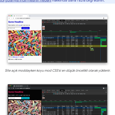
sorgularıyla indirmesinin nedeni
hakkında daha fazla bilgi edinin.
Site açık moddayken koyu mod CSS'si en düşük öncelikli olarak yüklenir.