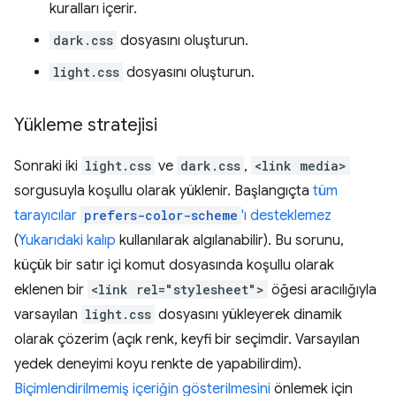
kuralları içerir.
dark.css
dosyasını oluşturun.
light.css
dosyasını oluşturun.
Yükleme stratejisi
Sonraki iki
light.css
ve
dark.css
,
<link media>
sorgusuyla koşullu olarak yüklenir. Başlangıçta
tüm
tarayıcılar
prefers-color-scheme
'ı desteklemez
(
Yukarıdaki kalıp
kullanılarak algılanabilir). Bu sorunu,
küçük bir satır içi komut dosyasında koşullu olarak
eklenen bir
<link rel="stylesheet">
öğesi aracılığıyla
varsayılan
light.css
dosyasını yükleyerek dinamik
olarak çözerim (açık renk, keyfi bir seçimdir. Varsayılan
yedek deneyimi koyu renkte de yapabilirdim).
Biçimlendirilmemiş içeriğin gösterilmesini
önlemek için