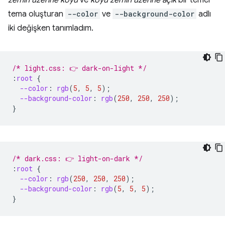
tema oluşturan
-⁠-⁠color
ve
-⁠-⁠background-color
adlı
iki değişken tanımladım.
/* light.css: 👉 dark-on-light */
:
root
{
--color
:
rgb
(
5
,
5
,
5
);
--background-color
:
rgb
(
250
,
250
,
250
);
}
/* dark.css: 👉 light-on-dark */
:
root
{
--color
:
rgb
(
250
,
250
,
250
);
--background-color
:
rgb
(
5
,
5
,
5
);
}