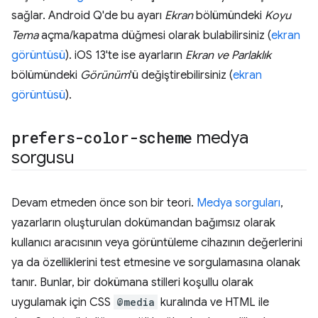
sağlar. Android Q'de bu ayarı
Ekran
bölümündeki
Koyu
Tema
açma/kapatma düğmesi olarak bulabilirsiniz (
ekran
görüntüsü
). iOS 13'te ise ayarların
Ekran ve Parlaklık
bölümündeki
Görünüm
'ü değiştirebilirsiniz (
ekran
görüntüsü
).
prefers-color-scheme
medya
sorgusu
Devam etmeden önce son bir teori.
Medya sorguları
,
yazarların oluşturulan dokümandan bağımsız olarak
kullanıcı aracısının veya görüntüleme cihazının değerlerini
ya da özelliklerini test etmesine ve sorgulamasına olanak
tanır. Bunlar, bir dokümana stilleri koşullu olarak
uygulamak için CSS
@media
kuralında ve HTML ile