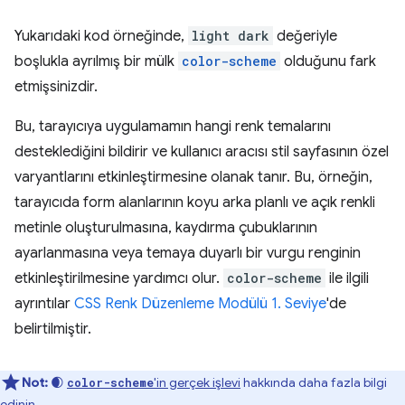
Yukarıdaki kod örneğinde,
light dark
değeriyle
boşlukla ayrılmış bir mülk
color-scheme
olduğunu fark
etmişsinizdir.
Bu, tarayıcıya uygulamamın hangi renk temalarını
desteklediğini bildirir ve kullanıcı aracısı stil sayfasının özel
varyantlarını etkinleştirmesine olanak tanır. Bu, örneğin,
tarayıcıda form alanlarının koyu arka planlı ve açık renkli
metinle oluşturulmasına, kaydırma çubuklarının
ayarlanmasına veya temaya duyarlı bir vurgu renginin
etkinleştirilmesine yardımcı olur.
color-scheme
ile ilgili
ayrıntılar
CSS Renk Düzenleme Modülü 1. Seviye
'de
belirtilmiştir.
Not:
🌒
'in gerçek işlevi
hakkında daha fazla bilgi
color-scheme
edinin.