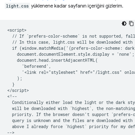
light.css
yüklenene kadar sayfanın içeriğini gizlerim.
<script>

  // If `prefers-color-scheme` is not supported, fall
  // In this case, light.css will be downloaded with 
  if (window.matchMedia('(prefers-color-scheme: dark
    document.documentElement.style.display = 'none';

    document.head.insertAdjacentHTML(

      'beforeend',

      '<link rel="stylesheet" href="/light.css" onlo
    );

  }

</script>

<!--

  Conditionally either load the light or the dark sty
  will be downloaded with `highest`, the non-matching
  priority. If the browser doesn't support `prefers-c
  query is unknown and the files are downloaded with 
  above I already force `highest` priority for my def
-->
