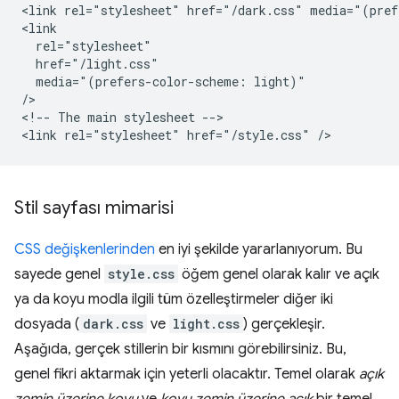
<link rel="stylesheet" href="/dark.css" media="(pref
<link

  rel="stylesheet"

  href="/light.css"

  media="(prefers-color-scheme: light)"

/>

<!-- The main stylesheet -->

Stil sayfası mimarisi
CSS değişkenlerinden
en iyi şekilde yararlanıyorum. Bu
sayede genel
style.css
öğem genel olarak kalır ve açık
ya da koyu modla ilgili tüm özelleştirmeler diğer iki
dosyada (
dark.css
ve
light.css
) gerçekleşir.
Aşağıda, gerçek stillerin bir kısmını görebilirsiniz. Bu,
genel fikri aktarmak için yeterli olacaktır. Temel olarak
açık
zemin üzerine koyu
ve
koyu zemin üzerine açık
bir temel