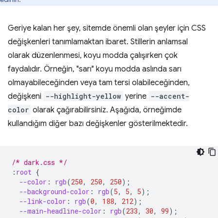
Geriye kalan her şey, sitemde önemli olan şeyler için CSS
değişkenleri tanımlamaktan ibaret. Stillerin anlamsal
olarak düzenlenmesi, koyu modda çalışırken çok
faydalıdır. Örneğin, "sarı" koyu modda aslında sarı
olmayabileceğinden veya tam tersi olabileceğinden,
değişkeni
-⁠-⁠highlight-yellow
yerine
-⁠-⁠accent-
color
olarak çağırabilirsiniz. Aşağıda, örneğimde
kullandığım diğer bazı değişkenler gösterilmektedir.
/* dark.css */
:
root
{
--color
:
rgb
(
250
,
250
,
250
);
--background-color
:
rgb
(
5
,
5
,
5
);
--link-color
:
rgb
(
0
,
188
,
212
);
--main-headline-color
:
rgb
(
233
,
30
,
99
);