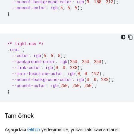
--accent-background-color
:
rgb
(
0
,
188
,
212
);
--accent-color
:
rgb
(
5
,
5
,
5
);
}
/* light.css */
:
root
{
--color
:
rgb
(
5
,
5
,
5
);
--background-color
:
rgb
(
250
,
250
,
250
);
--link-color
:
rgb
(
0
,
0
,
238
);
--main-headline-color
:
rgb
(
0
,
0
,
192
);
--accent-background-color
:
rgb
(
0
,
0
,
238
);
--accent-color
:
rgb
(
250
,
250
,
250
);
}
Tam örnek
Aşağıdaki
Glitch
yerleşiminde, yukarıdaki kavramların