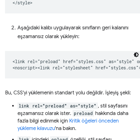
Aşağıdaki kalıbı uygulayarak sınıfların geri kalanını
eşzamansız olarak yükleyin:
<link rel="preload" href="styles.css" as="style" o
Bu, CSS'yi yüklemenin standart yolu değildir. İşleyiş şekli:
link rel="preload" as="style"
, stil sayfasını
eşzamansız olarak ister.
preload
hakkında daha
fazla bilgi edinmek için
Kritik öğeleri önceden
yükleme kılavuzu
'na bakın.
link
içindeki
onload
özelliği, stil sayfası