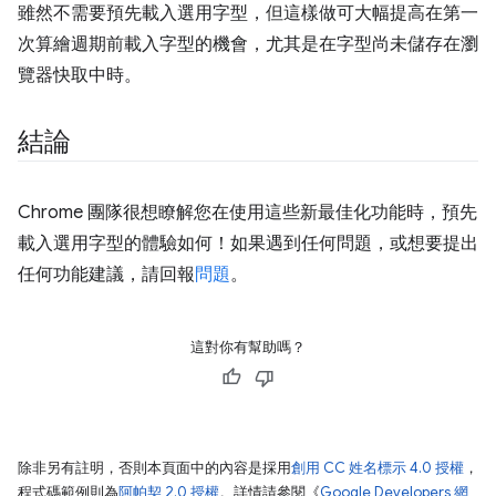
雖然不需要預先載入選用字型，但這樣做可大幅提高在第一
次算繪週期前載入字型的機會，尤其是在字型尚未儲存在瀏
覽器快取中時。
結論
Chrome 團隊很想瞭解您在使用這些新最佳化功能時，預先
載入選用字型的體驗如何！如果遇到任何問題，或想要提出
任何功能建議，請回報
問題
。
這對你有幫助嗎？
除非另有註明，否則本頁面中的內容是採用
創用 CC 姓名標示 4.0 授權
，
程式碼範例則為
阿帕契 2.0 授權
。詳情請參閱《
Google Developers 網