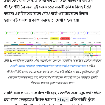
উভয়কেই বাধা দেয়, তাই আপনি একটি প্রক্সি সার্ভিসের মাধ্যমে
স্টাইলশীটটির জন্য দুই সেকেন্ডের একটি কৃত্রিম বিলম্ব তৈরি
করেন। এই বিলম্বের ফলে নেটওয়ার্ক ওয়াটারফলে প্রিলোড
স্ক্যানারটি কোথায় কাজ করছে তা দেখা সহজ হয়।
চিত্র ৪:
একটি সিমুলেটেড ৩জি সংযোগের মাধ্যমে মোবাইল ডিভাইসে ক্রোমে চালানো
একটি ওয়েব পেজের
ওয়েবপেজটেস্ট
নেটওয়ার্ক ওয়াটারফল চার্ট
। যদিও
স্টাইলশিটটি লোড হওয়া শুরু করার আগে একটি প্রক্সির মাধ্যমে কৃত্রিমভাবে দুই
সেকেন্ড বিলম্বিত করা হয়, মার্কআপ পেলোডের পরবর্তী অংশে অবস্থিত ছবিটি
প্রিলোড স্ক্যানার দ্বারা শনাক্ত হয়ে যায়।
ওয়াটারফলে যেমন দেখতে পাচ্ছেন,
রেন্ডারিং এবং ডকুমেন্ট পার্সিং
ব্লক থাকা অবস্থাতেও
প্রিলোড স্ক্যানার
<img>
এলিমেন্টটি খুঁজে