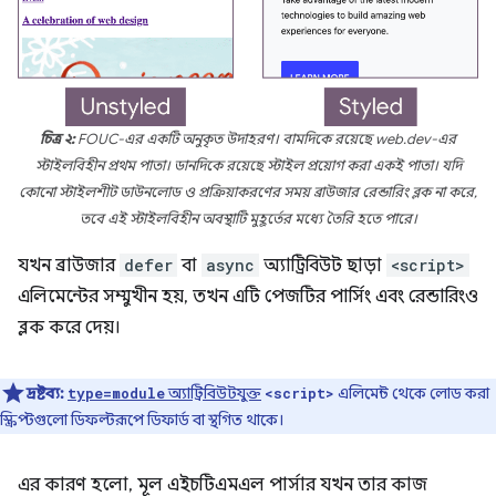
চিত্র ২:
FOUC-এর একটি অনুকৃত উদাহরণ। বামদিকে রয়েছে web.dev-এর
স্টাইলবিহীন প্রথম পাতা। ডানদিকে রয়েছে স্টাইল প্রয়োগ করা একই পাতা। যদি
কোনো স্টাইলশীট ডাউনলোড ও প্রক্রিয়াকরণের সময় ব্রাউজার রেন্ডারিং ব্লক না করে,
তবে এই স্টাইলবিহীন অবস্থাটি মুহূর্তের মধ্যে তৈরি হতে পারে।
যখন ব্রাউজার
defer
বা
async
অ্যাট্রিবিউট ছাড়া
<script>
এলিমেন্টের সম্মুখীন হয়, তখন এটি পেজটির পার্সিং এবং রেন্ডারিংও
ব্লক করে দেয়।
দ্রষ্টব্য:
অ্যাট্রিবিউটযুক্ত
এলিমেন্ট থেকে লোড করা
type=module
<script>
স্ক্রিপ্টগুলো ডিফল্টরূপে ডিফার্ড বা স্থগিত থাকে।
এর কারণ হলো, মূল এইচটিএমএল পার্সার যখন তার কাজ