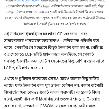
চালানো
একটি ওয়েব পেজের
WebPageTest নেটওয়ার্ক ওয়াটারফল চার্ট। পেজটির
LCP ক্যান্ডিডেট হলো একটি
<img>
এলিমেন্ট থেকে লোড করা একটি ছবি, কিন্তু
`<img>` ট্যাগের মধ্যে CSS এবং এর চারটি ফন্ট রিসোর্সের ইনলাইনিং করা হয়েছে।
যতক্ষণ না সেই রিসোর্সগুলো সম্পূর্ণরূপে ডাউনলোড হয়, ততক্ষণ পর্যন্ত এটি প্রিলোড
স্ক্যানারকে ইমেজটি খুঁজে বের করতে বিলম্বিত করে।
এই উদাহরণে ইনলাইনিংয়ের প্রভাব LCP-এর জন্য—এবং
সাধারণভাবে পারফরম্যান্সের জন্যও—নেতিবাচক পরিণতি বয়ে
আনে। পেজটির যে সংস্করণে কিছুই ইনলাইন করা হয় না, সেটি প্রায়
৩.৫ সেকেন্ডে LCP ছবিটি প্রদর্শন করে। অন্যদিকে, যে পেজটি
সবকিছু ইনলাইন করে, সেটি ৭ সেকেন্ডের কিছু বেশি সময়ের আগে
LCP ছবিটি প্রদর্শন করে না।
এখানে শুধু প্রিলোড স্ক্যানারের চেয়েও আরও অনেক কিছু জড়িত
আছে। ফন্ট ইনলাইন করা খুব ভালো কৌশল নয়, কারণ বাইনারি
রিসোর্সের জন্য বেস৬৪ একটি অদক্ষ ফরম্যাট। আরেকটি বিষয়
হলো, এক্সটার্নাল ফন্ট রিসোর্সগুলো ততক্ষণ পর্যন্ত ডাউনলোড
করা হয় না, যতক্ষণ না CSSOM সেগুলোকে প্রয়োজনীয় বলে