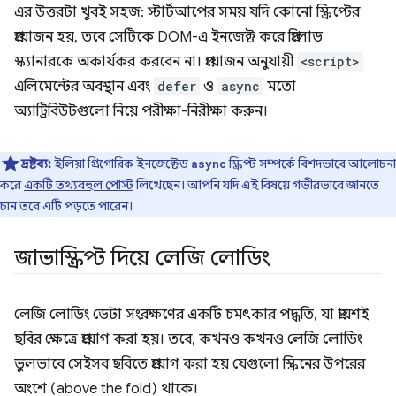
এর উত্তরটা খুবই সহজ: স্টার্টআপের সময় যদি কোনো স্ক্রিপ্টের
প্রয়োজন হয়, তবে সেটিকে DOM-এ ইনজেক্ট করে প্রিলোড
স্ক্যানারকে অকার্যকর করবেন না। প্রয়োজন অনুযায়ী
<script>
এলিমেন্টের অবস্থান এবং
defer
ও
async
মতো
অ্যাট্রিবিউটগুলো নিয়ে পরীক্ষা-নিরীক্ষা করুন।
দ্রষ্টব্য:
ইলিয়া গ্রিগোরিক ইনজেক্টেড
স্ক্রিপ্ট সম্পর্কে বিশদভাবে আলোচনা
async
করে
একটি তথ্যবহুল পোস্ট
লিখেছেন। আপনি যদি এই বিষয়ে গভীরভাবে জানতে
চান তবে এটি পড়তে পারেন।
জাভাস্ক্রিপ্ট দিয়ে লেজি লোডিং
লেজি লোডিং ডেটা সংরক্ষণের একটি চমৎকার পদ্ধতি, যা প্রায়শই
ছবির ক্ষেত্রে প্রয়োগ করা হয়। তবে, কখনও কখনও লেজি লোডিং
ভুলভাবে সেইসব ছবিতে প্রয়োগ করা হয় যেগুলো স্ক্রিনের উপরের
অংশে (above the fold) থাকে।