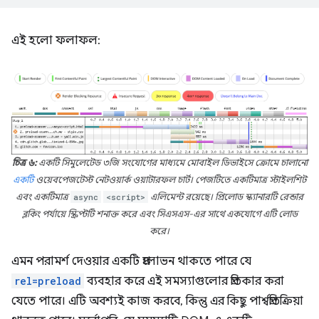
এই হলো ফলাফল:
চিত্র ৬:
একটি সিমুলেটেড ৩জি সংযোগের মাধ্যমে মোবাইল ডিভাইসে ক্রোমে চালানো
একটি
ওয়েবপেজটেস্ট নেটওয়ার্ক ওয়াটারফল চার্ট। পেজটিতে একটিমাত্র স্টাইলশিট
এবং একটিমাত্র
async
<script>
এলিমেন্ট রয়েছে। প্রিলোড স্ক্যানারটি রেন্ডার
ব্লকিং পর্যায়ে স্ক্রিপ্টটি শনাক্ত করে এবং সিএসএস-এর সাথে একযোগে এটি লোড
করে।
এমন পরামর্শ দেওয়ার একটি প্রলোভন থাকতে পারে যে
rel=preload
ব্যবহার করে এই সমস্যাগুলোর প্রতিকার করা
যেতে পারে। এটি অবশ্যই কাজ করবে, কিন্তু এর কিছু পার্শ্বপ্রতিক্রিয়া