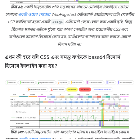
চিত্র ১২:
একটি সিমুলেটেড ৩জি সংযোগের মাধ্যমে মোবাইল ডিভাইসে ক্রোমে
চালানো
একটি ওয়েব পেজের
WebPageTest নেটওয়ার্ক ওয়াটারফল চার্ট। পেজটির
LCP ক্যান্ডিডেট হলো একটি
<img>
এলিমেন্ট থেকে লোড করা একটি ছবি, কিন্তু
প্রিলোড স্ক্যানার এটিকে খুঁজে পায় কারণ পেজটির জন্য প্রয়োজনীয় CSS এবং
ফন্টগুলো আলাদা রিসোর্সে লোড হয়, যা প্রিলোড স্ক্যানারের কাজ করতে কোনো
বিলম্ব ঘটায় না।
এখন কী হবে যদি CSS
এবং
সমস্ত ফন্টকে base64 রিসোর্স
হিসেবে ইনলাইন করা হয়?
চিত্র ১৩:
একটি সিমুলেটেড ৩জি সংযোগের মাধ্যমে মোবাইল ডিভাইসে ক্রোমে