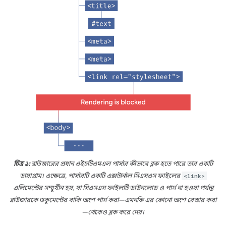
চিত্র ১:
ব্রাউজারের প্রধান এইচটিএমএল পার্সার কীভাবে ব্লক হতে পারে তার একটি
ডায়াগ্রাম। এক্ষেত্রে, পার্সারটি একটি এক্সটার্নাল সিএসএস ফাইলের
<link>
এলিমেন্টের সম্মুখীন হয়, যা সিএসএস ফাইলটি ডাউনলোড ও পার্স না হওয়া পর্যন্ত
ব্রাউজারকে ডকুমেন্টের বাকি অংশ পার্স করা—এমনকি এর কোনো অংশ রেন্ডার করা
—থেকেও ব্লক করে দেয়।