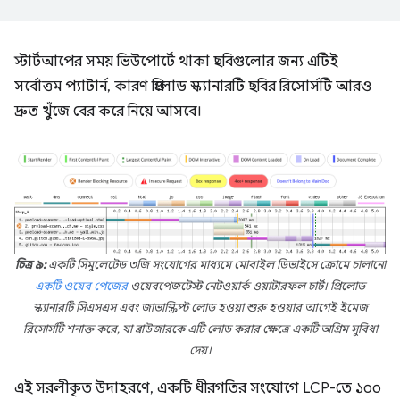
স্টার্টআপের সময় ভিউপোর্টে থাকা ছবিগুলোর জন্য এটিই
সর্বোত্তম প্যাটার্ন, কারণ প্রিলোড স্ক্যানারটি ছবির রিসোর্সটি আরও
দ্রুত খুঁজে বের করে নিয়ে আসবে।
চিত্র ৯:
একটি সিমুলেটেড ৩জি সংযোগের মাধ্যমে মোবাইল ডিভাইসে ক্রোমে চালানো
একটি ওয়েব পেজের
ওয়েবপেজটেস্ট নেটওয়ার্ক ওয়াটারফল চার্ট। প্রিলোড
স্ক্যানারটি সিএসএস এবং জাভাস্ক্রিপ্ট লোড হওয়া শুরু হওয়ার আগেই ইমেজ
রিসোর্সটি শনাক্ত করে, যা ব্রাউজারকে এটি লোড করার ক্ষেত্রে একটি অগ্রিম সুবিধা
দেয়।
এই সরলীকৃত উদাহরণে, একটি ধীরগতির সংযোগে LCP-তে ১০০