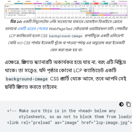
চিত্র ১০:
একটি সিমুলেটেড ৩জি সংযোগের মাধ্যমে মোবাইল ডিভাইসে ক্রোমে
চালানো
একটি ওয়েব পেজের
WebPageTest নেটওয়ার্ক ওয়াটারফল চার্ট। পেজটির
LCP ক্যান্ডিডেট হলো CSS
background-image
প্রপার্টিযুক্ত একটি এলিমেন্ট
(সারি ৩)। CSS পার্সার ইমেজটি খুঁজে না পাওয়া পর্যন্ত এর অনুরোধ করা ইমেজটি
ফেচ করা শুরু হয় না।
এক্ষেত্রে, প্রিলোড স্ক্যানারটি অকার্যকর হয়ে যায় না, বরং এটি নিষ্ক্রিয়
থাকে। তা সত্ত্বেও, যদি পৃষ্ঠার কোনো LCP ক্যান্ডিডেট একটি
background-image
CSS প্রপার্টি থেকে আসে, তবে আপনি সেই
ছবিটি প্রিলোড করতে চাইবেন:
<!-- Make sure this is in the <head> below any

     stylesheets, so as not to block them from loadin