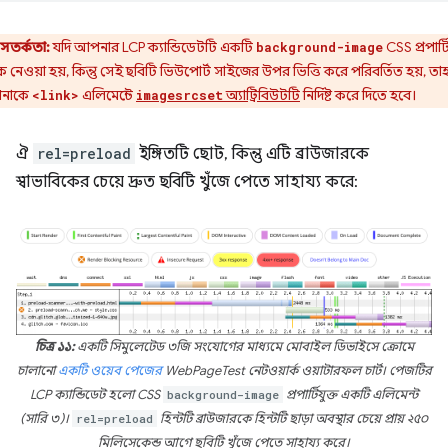
সতর্কতা:
যদি আপনার LCP ক্যান্ডিডেটটি একটি
CSS প্রপার্ট
background-image
 নেওয়া হয়, কিন্তু সেই ছবিটি ভিউপোর্ট সাইজের উপর ভিত্তি করে পরিবর্তিত হয়, ত
নাকে
এলিমেন্টে
অ্যাট্রিবিউটটি
নির্দিষ্ট করে দিতে হবে।
<link>
imagesrcset
ঐ
rel=preload
ইঙ্গিতটি ছোট, কিন্তু এটি ব্রাউজারকে
স্বাভাবিকের চেয়ে দ্রুত ছবিটি খুঁজে পেতে সাহায্য করে:
চিত্র ১১:
একটি সিমুলেটেড ৩জি সংযোগের মাধ্যমে মোবাইল ডিভাইসে ক্রোমে
চালানো
একটি ওয়েব পেজের
WebPageTest নেটওয়ার্ক ওয়াটারফল চার্ট। পেজটির
LCP ক্যান্ডিডেট হলো CSS
background-image
প্রপার্টিযুক্ত একটি এলিমেন্ট
(সারি ৩)।
rel=preload
হিন্টটি ব্রাউজারকে হিন্টটি ছাড়া অবস্থার চেয়ে প্রায় ২৫০
মিলিসেকেন্ড আগে ছবিটি খুঁজে পেতে সাহায্য করে।