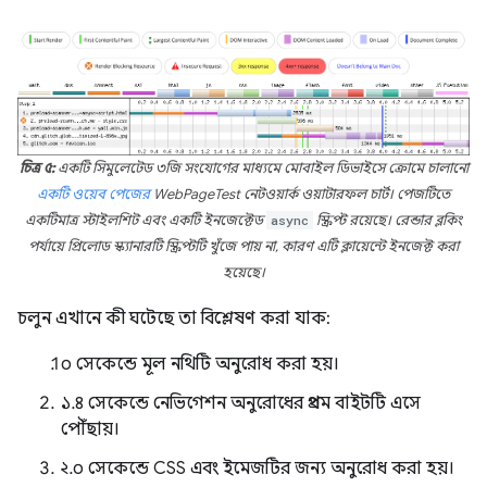
চিত্র ৫:
একটি সিমুলেটেড ৩জি সংযোগের মাধ্যমে মোবাইল ডিভাইসে ক্রোমে চালানো
একটি ওয়েব পেজের
WebPageTest নেটওয়ার্ক ওয়াটারফল চার্ট। পেজটিতে
একটিমাত্র স্টাইলশিট এবং একটি ইনজেক্টেড
async
স্ক্রিপ্ট রয়েছে। রেন্ডার ব্লকিং
পর্যায়ে প্রিলোড স্ক্যানারটি স্ক্রিপ্টটি খুঁজে পায় না, কারণ এটি ক্লায়েন্টে ইনজেক্ট করা
হয়েছে।
চলুন এখানে কী ঘটেছে তা বিশ্লেষণ করা যাক:
০ সেকেন্ডে মূল নথিটি অনুরোধ করা হয়।
১.৪ সেকেন্ডে নেভিগেশন অনুরোধের প্রথম বাইটটি এসে
পৌঁছায়।
২.০ সেকেন্ডে CSS এবং ইমেজটির জন্য অনুরোধ করা হয়।