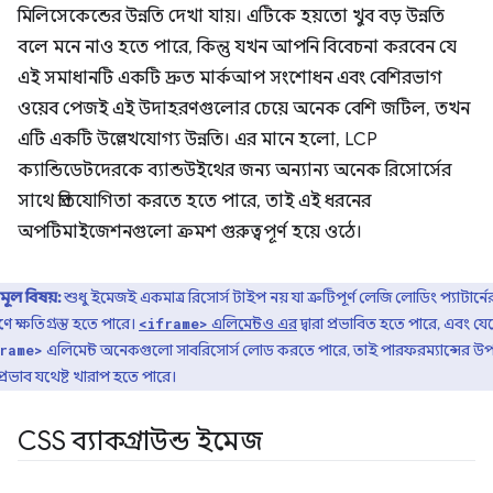
মিলিসেকেন্ডের উন্নতি দেখা যায়। এটিকে হয়তো খুব বড় উন্নতি
বলে মনে নাও হতে পারে, কিন্তু যখন আপনি বিবেচনা করবেন যে
এই সমাধানটি একটি দ্রুত মার্কআপ সংশোধন এবং বেশিরভাগ
ওয়েব পেজই এই উদাহরণগুলোর চেয়ে অনেক বেশি জটিল, তখন
এটি একটি উল্লেখযোগ্য উন্নতি। এর মানে হলো, LCP
ক্যান্ডিডেটদেরকে ব্যান্ডউইথের জন্য অন্যান্য অনেক রিসোর্সের
সাথে প্রতিযোগিতা করতে হতে পারে, তাই এই ধরনের
অপটিমাইজেশনগুলো ক্রমশ গুরুত্বপূর্ণ হয়ে ওঠে।
মূল বিষয়:
শুধু ইমেজই একমাত্র রিসোর্স টাইপ নয় যা ত্রুটিপূর্ণ লেজি লোডিং প্যাটার্নে
ে ক্ষতিগ্রস্ত হতে পারে।
এলিমেন্টও এর
দ্বারা প্রভাবিত হতে পারে, এবং যে
<iframe>
এলিমেন্ট অনেকগুলো সাবরিসোর্স লোড করতে পারে, তাই পারফরম্যান্সের উ
rame>
্রভাব যথেষ্ট খারাপ হতে পারে।
CSS ব্যাকগ্রাউন্ড ইমেজ