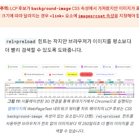
주의:
LCP 후보가
CSS 속성에서 가져왔지만 이미지가 
background-image
 크기에 따라 달라지는 경우
요소에
속성
을 지정해야 
<link>
imagesrcset
rel=preload
힌트는 작지만 브라우저가 이미지를 평소보다
더 빨리 검색할 수 있도록 도와줍니다.
그림 11:
시뮬레이션된 3G 연결을 통해 휴대기기에서 Chrome으로 실행되는
웹페이지
의 WebPageTest 네트워크 워터폴 차트 페이지의 LCP 후보는 CSS
background-image
속성이 있는 요소입니다 (3행).
rel=preload
힌트를
사용하면 브라우저가 힌트 없이 이미지보다 약 250밀리초 더 빨리 이미지를 검
색할 수 있습니다.