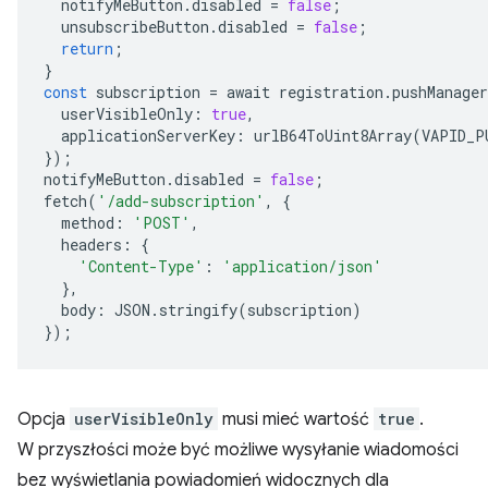
notifyMeButton
.
disabled
=
false
;
unsubscribeButton
.
disabled
=
false
;
return
;
}
const
subscription
=
await
registration
.
pushManager
userVisibleOnly
:
true
,
applicationServerKey
:
urlB64ToUint8Array
(
VAPID_P
});
notifyMeButton
.
disabled
=
false
;
fetch
(
'/add-subscription'
,
{
method
:
'POST'
,
headers
:
{
'Content-Type'
:
'application/json'
},
body
:
JSON
.
stringify
(
subscription
)
});
Opcja
userVisibleOnly
musi mieć wartość
true
.
W przyszłości może być możliwe wysyłanie wiadomości
bez wyświetlania powiadomień widocznych dla