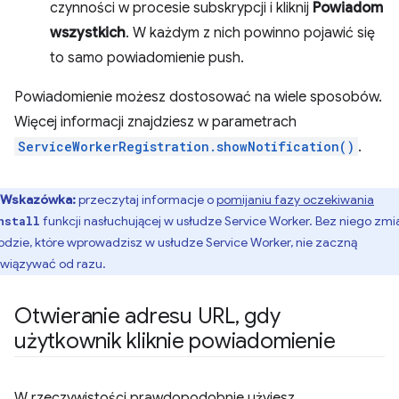
czynności w procesie subskrypcji i kliknij
Powiadom
wszystkich
. W każdym z nich powinno pojawić się
to samo powiadomienie push.
Powiadomienie możesz dostosować na wiele sposobów.
Więcej informacji znajdziesz w parametrach
ServiceWorkerRegistration.showNotification()
.
Wskazówka:
przeczytaj informacje o
pomijaniu fazy oczekiwania
funkcji nasłuchującej w usłudze Service Worker. Bez niego zmi
nstall
odzie, które wprowadzisz w usłudze Service Worker, nie zaczną
wiązywać od razu.
Otwieranie adresu URL
,
gdy
użytkownik kliknie powiadomienie
W rzeczywistości prawdopodobnie użyjesz