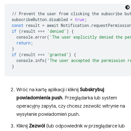
//
Prevent
the
user
from
clicking
the
subscribe
bu
subscribeButton
.
disabled
=
true
;
const
result
=
await
Notification
.
requestPermissio
if
(
result
===
'denied'
)
{
console
.
error
(
'The user explicitly denied the pe
return
;
}
if
(
result
===
'granted'
)
{
console
.
info
(
'The user accepted the permission r
}
Wróć na kartę aplikacji i kliknij
Subskrybuj
powiadomienia push
. Przeglądarka lub system
operacyjny zapyta, czy chcesz zezwolić witrynie na
wysyłanie powiadomień push.
Kliknij
Zezwól
(lub odpowiednik w przeglądarce lub