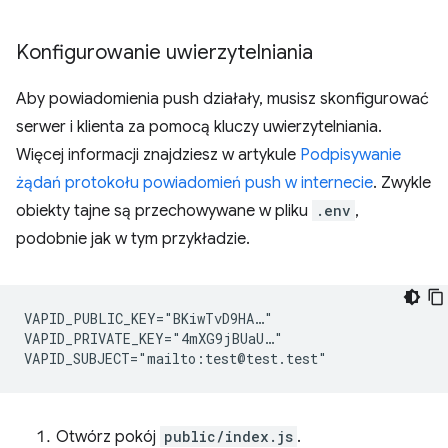
Konfigurowanie uwierzytelniania
Aby powiadomienia push działały, musisz skonfigurować
serwer i klienta za pomocą kluczy uwierzytelniania.
Więcej informacji znajdziesz w artykule
Podpisywanie
żądań protokołu powiadomień push w internecie
. Zwykle
obiekty tajne są przechowywane w pliku
.env
,
podobnie jak w tym przykładzie.
VAPID_PUBLIC_KEY="BKiwTvD9HA…"

VAPID_PRIVATE_KEY="4mXG9jBUaU…"

Otwórz pokój
public/index.js
.