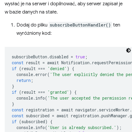
wysłać je na serwer i dopilnować, aby serwer zapisał je
w bazie danych na stałe.
Dodaj do pliku
subscribeButtonHandler()
ten
wyróżniony kod:
subscribeButton
.
disabled
=
true
;
const
result
=
await
Notification
.
requestPermissio
if
(
result
===
'denied'
)
{
console
.
error
(
'The user explicitly denied the pe
return
;
}
if
(
result
===
'granted'
)
{
console
.
info
(
'The user accepted the permission r
}
const
registration
=
await
navigator
.
serviceWorker
.
const
subscribed
=
await
registration
.
pushManager
.
g
if
(
subscribed
)
{
console
.
info
(
'User is already subscribed.'
);