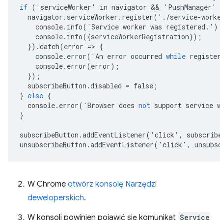
if
('
serviceWorker
'
in
navigator
 && 
'
PushManager
'
navigator
.
serviceWorker
.
register
('.
/
service
-
work
console
.
info
('
Service
worker
was
registered
.')
console
.
info
({
serviceWorkerRegistration
});
}).
catch
(
error
=
>
{
console
.
error
('
An
error
occurred
while
registe
console
.
error
(
error
);
});
subscribeButton
.
disabled
=
false
;
}
else
{
console
.
error
('
Browser
does
not
support
service
}
subscribeButton
.
addEventListener
('
click
',
subscrib
unsubscribeButton
.
addEventListener
('
click
',
unsubs
W Chrome
otwórz konsolę Narzędzi
deweloperskich
.
W konsoli powinien pojawić się komunikat
Service