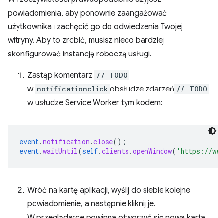
powiadomienia, aby ponownie zaangażować
użytkownika i zachęcić go do odwiedzenia Twojej
witryny. Aby to zrobić, musisz nieco bardziej
skonfigurować instancję roboczą usługi.
Zastąp komentarz
// TODO
w
notificationclick
obsłudze zdarzeń
// TODO
w usłudze Service Worker tym kodem:
event
.
notification
.
close
();
event
.
waitUntil
(
self
.
clients
.
openWindow
(
'https://w
Wróć na kartę aplikacji, wyślij do siebie kolejne
powiadomienie, a następnie kliknij je.
W przeglądarce powinna otworzyć się nowa karta