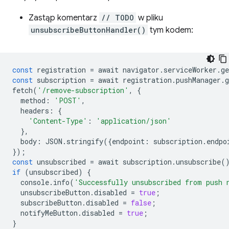
Zastąp komentarz
// TODO
w pliku
unsubscribeButtonHandler()
tym kodem:
const
registration
=
await
navigator
.
serviceWorker
.
ge
const
subscription
=
await
registration
.
pushManager
.
g
fetch
(
'/remove-subscription'
,
{
method
:
'POST'
,
headers
:
{
'Content-Type'
:
'application/json'
},
body
:
JSON
.
stringify
({
endpoint
:
subscription
.
endpo
});
const
unsubscribed
=
await
subscription
.
unsubscribe
(
if
(
unsubscribed
)
{
console
.
info
(
'Successfully unsubscribed from push 
unsubscribeButton
.
disabled
=
true
;
subscribeButton
.
disabled
=
false
;
notifyMeButton
.
disabled
=
true
;
}