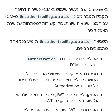
ב-Chrome, שבו נעשה שימוש ב-FCM כשירות דחיפה,
תקבלו תגובה מסוג
UnauthorizedRegistration
מ-FCM
עבור מגוון שגיאות שונות, כולן קשורות למפתחות של שרת
האפליקציה.
השגיאה
UnauthorizedRegistration
תופיע בכל אחד
מהמצבים הבאים:
אם לא מגדירים כותרת
Authorization
בבקשה ל-FCM.
מפתח האפליקציה ששימש להרשמה של
המשתמש לא תואם למפתח ששימש לחתימה
על כותרת Authorization.
התוקף לא תקף ב-JWT, כלומר התוקף עולה על
24 שעות או שפג תוקף ה-JWT.
הפורמט של JWT שגוי או שיש בו ערכים לא