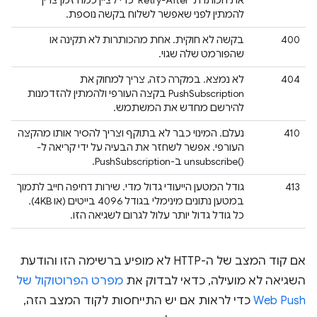
את הכותרת 'Retry-After' כדי לציין כמה זמן צריך
להמתין לפני שאפשר לשלוח בקשה נוספת.
400
בקשה לא חוקית. אחת מהכותרות לא תקינה או
שהפורמט שלה שגוי.
404
לא נמצא. במקרה כזה, צריך למחוק את
PushSubscription בקצה העורפי ולהמתין להזדמנות
להירשם מחדש את המשתמש.
410
נעלם. המינוי כבר לא בתוקף וצריך להסיר אותו מהקצה
העורפי. אפשר לשחזר את הבעיה על ידי קריאה ל-
unsubscribe()‎ ב-PushSubscription.
413
גודל המטען הייעודי גדול מדי. שירות דחיפה חייב לתמוך
במטען נתונים מינימלי בגודל 4096 בייטים (או 4KB).
כל גודל גדול יותר עלול לגרום לשגיאה הזו.
אם קוד המצב של ה-HTTP לא מופיע ברשימה הזו והודעת
השגיאה לא מועילה, כדאי לבדוק את
מפרט הפרוטוקול של
Web Push
כדי לראות אם יש התייחסות לקוד המצב הזה,