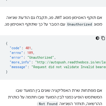
אם תוקף האסימון מסוג JWT פג, תקבלו גם הודעת שגיאה
מסוג
Unauthorized
עם הסבר על כך שתוקף האסימון פג.
{
"code"
:
401
,
"errno"
:
109
,
"error"
:
"Unauthorized"
,
"more_info"
:
"http://autopush.readthedocs.io/en/la
"message"
:
"Request did not validate Invalid beare
}
אם מפתחות שרת האפליקציה שונים בין המועד שבו
המשתמש הופיע כמנוי לבין המועד שבו חתמה על כותרת
ההרשאה, תוחזר השגיאה
Not Found
: