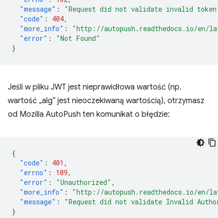
"message"
:
"Request did not validate invalid token
"code"
:
404
,
"more_info"
:
"http://autopush.readthedocs.io/en/la
"error"
:
"Not Found"
}
Jeśli w pliku JWT jest nieprawidłowa wartość (np.
wartość „alg” jest nieoczekiwaną wartością), otrzymasz
od Mozilla AutoPush ten komunikat o błędzie:
{
"code"
:
401
,
"errno"
:
109
,
"error"
:
"Unauthorized"
,
"more_info"
:
"http://autopush.readthedocs.io/en/la
"message"
:
"Request did not validate Invalid Autho
}