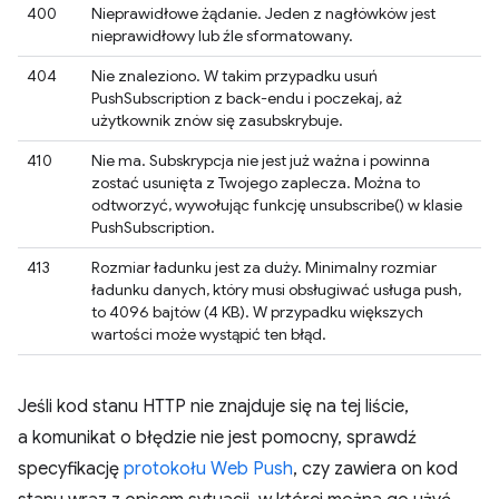
400
Nieprawidłowe żądanie. Jeden z nagłówków jest
nieprawidłowy lub źle sformatowany.
404
Nie znaleziono. W takim przypadku usuń
PushSubscription z back-endu i poczekaj, aż
użytkownik znów się zasubskrybuje.
410
Nie ma. Subskrypcja nie jest już ważna i powinna
zostać usunięta z Twojego zaplecza. Można to
odtworzyć, wywołując funkcję unsubscribe() w klasie
PushSubscription.
413
Rozmiar ładunku jest za duży. Minimalny rozmiar
ładunku danych, który musi obsługiwać usługa push,
to 4096 bajtów (4 KB). W przypadku większych
wartości może wystąpić ten błąd.
Jeśli kod stanu HTTP nie znajduje się na tej liście,
a komunikat o błędzie nie jest pomocny, sprawdź
specyfikację
protokołu Web Push
, czy zawiera on kod