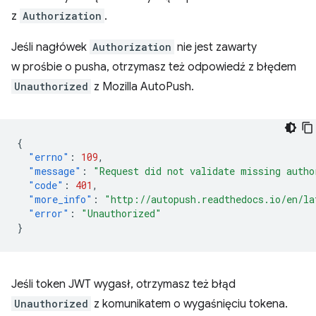
z
Authorization
.
Jeśli nagłówek
Authorization
nie jest zawarty
w prośbie o pusha, otrzymasz też odpowiedź z błędem
Unauthorized
z Mozilla AutoPush.
{
"errno"
:
109
,
"message"
:
"Request did not validate missing autho
"code"
:
401
,
"more_info"
:
"http://autopush.readthedocs.io/en/la
"error"
:
"Unauthorized"
}
Jeśli token JWT wygasł, otrzymasz też błąd
Unauthorized
z komunikatem o wygaśnięciu tokena.