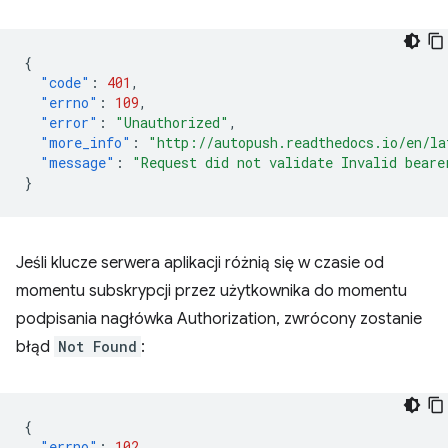
{
"code"
:
401
,
"errno"
:
109
,
"error"
:
"Unauthorized"
,
"more_info"
:
"http://autopush.readthedocs.io/en/la
"message"
:
"Request did not validate Invalid beare
}
Jeśli klucze serwera aplikacji różnią się w czasie od
momentu subskrypcji przez użytkownika do momentu
podpisania nagłówka Authorization, zwrócony zostanie
błąd
Not Found
:
{
"errno"
:
102
,