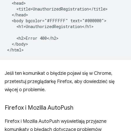
  <head>

    <title>UnauthorizedRegistration</title>

  </head>

  <body bgcolor="#FFFFFF" text="#000000">

    <h1>UnauthorizedRegistration</h1>

    <h2>Error 400</h2>

  </body>

Jeśli ten komunikat o błędzie pojawi się w Chrome,
przetestuj przeglądarkę Firefox, aby dowiedzieć się
więcej o problemie.
Firefox i Mozilla Auto
Push
Firefox i Mozilla AutoPush wyświetlają przyjazne
komunikaty o błędach dotyczące problemów