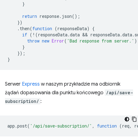
}
return
response
.
json
();
})
.
then
(
function
(
responseData
)
{
if
(
!
(
responseData
.
data
 && 
responseData
.
data
.
s
throw
new
Error
(
'Bad response from server.'
)
}
});
}
Serwer
Express
w naszym przykładzie ma odbiornik
żądań dopasowania dla punktu końcowego
/api/save-
subscription/
:
app
.
post
(
'/api/save-subscription/'
,
function
(
req
,
r