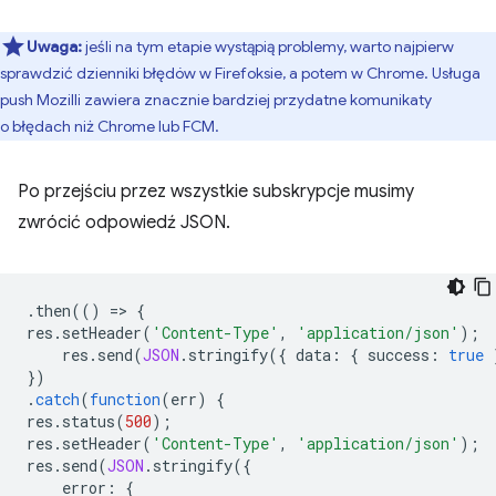
Uwaga:
jeśli na tym etapie wystąpią problemy, warto najpierw
sprawdzić dzienniki błędów w Firefoksie, a potem w Chrome. Usługa
push Mozilli zawiera znacznie bardziej przydatne komunikaty
o błędach niż Chrome lub FCM.
Po przejściu przez wszystkie subskrypcje musimy
zwrócić odpowiedź JSON.
.
then
(()
=
>
{
res
.
setHeader
(
'Content-Type'
,
'application/json'
);
res
.
send
(
JSON
.
stringify
({
data
:
{
success
:
true
})
.
catch
(
function
(
err
)
{
res
.
status
(
500
);
res
.
setHeader
(
'Content-Type'
,
'application/json'
);
res
.
send
(
JSON
.
stringify
({
error
:
{