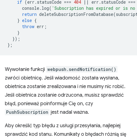
if
(
err
.
statusCode
===
404
||
err
.
statusCode
===
console
.
log
(
'Subscription has expired or is no
return
deleteSubscriptionFromDatabase
(
subscrip
}
else
{
throw
err
;
}
});
};
Wywołanie funkcji
webpush.sendNotification()
zwróci obietnicę. Jeśli wiadomość została wysłana,
obietnica zostanie zrealizowana i nie musimy nic robić.
Jeśli obietnica zostanie odrzucona, musisz sprawdzić
błąd, ponieważ poinformuje Cię on, czy
PushSubscription
jest nadal ważna.
Aby określić typ błędu z usługi przesyłania, najlepiej
sprawdzić kod stanu. Komunikaty o błędach różnią się