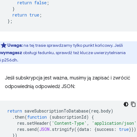
return
false
;
}
return
true
;
};
Uwaga:
na tej trasie sprawdzamy tylko punkt końcowy. Jeśli
wymagasz
obsługi ładunku, sprawdź też klucze uwierzytelniania
i p256dh.
Jeśli subskrypcja jest ważna, musimy ją zapisać i zwrócić
odpowiednią odpowiedź JSON:
return
saveSubscriptionToDatabase
(
req
.
body
)
.
then
(
function
(
subscriptionId
)
{
res
.
setHeader
(
'Content-Type'
,
'application/json'
res
.
send
(
JSON
.
stringify
({
data
:
{
success
:
true
}})
})