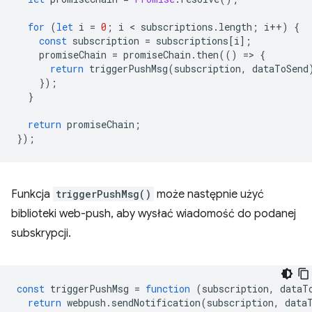
for
(
let
i
=
0
;
i
 < 
subscriptions
.
length
;
i
++
)
{
const
subscription
=
subscriptions
[
i
];
promiseChain
=
promiseChain
.
then
(()
=
>
{
return
triggerPushMsg
(
subscription
,
dataToSend
});
}
return
promiseChain
;
});
Funkcja
triggerPushMsg()
może następnie użyć
biblioteki web-push, aby wysłać wiadomość do podanej
subskrypcji.
const
triggerPushMsg
=
function
(
subscription
,
dataT
return
webpush
.
sendNotification
(
subscription
,
data