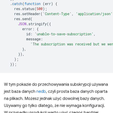
.
catch
(
function
(
err
)
{
res
.
status
(
500
);
res
.
setHeader
(
'Content-Type'
,
'application/json'
res
.
send
(
JSON
.
stringify
({
error
:
{
id
:
'unable-to-save-subscription'
,
message
:
'The subscription was received but we we
},
}),
);
});
W tym pokazie do przechowywania subskrypcji używana
jest baza danych
nedb
, czyli prosta baza danych oparta
na plikach. Możesz jednak użyć dowolnej bazy danych.
Używamy go tylko dlatego, że nie wymaga konfiguracji.
W przypadku produkcji warto użyć czegoś bardziej