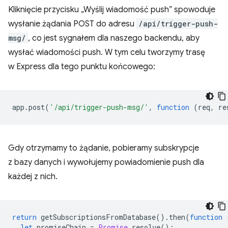
Kliknięcie przycisku „Wyślij wiadomość push” spowoduje
wysłanie żądania POST do adresu
/api/trigger-push-
msg/
, co jest sygnałem dla naszego backendu, aby
wysłać wiadomości push. W tym celu tworzymy trasę
w Express dla tego punktu końcowego:
app
.
post
(
'/api/trigger-push-msg/'
,
function
(
req
,
re
Gdy otrzymamy to żądanie, pobieramy subskrypcje
z bazy danych i wywołujemy powiadomienie push dla
każdej z nich.
return
getSubscriptionsFromDatabase
().
then
(
function
let
promiseChain
=
Promise
.
resolve
();