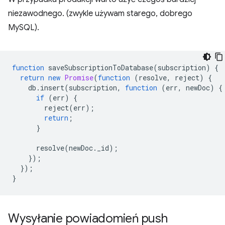
niezawodnego. (zwykle używam starego, dobrego
MySQL).
function
saveSubscriptionToDatabase
(
subscription
)
{
return
new
Promise
(
function
(
resolve
,
reject
)
{
db
.
insert
(
subscription
,
function
(
err
,
newDoc
)
{
if
(
err
)
{
reject
(
err
);
return
;
}
resolve
(
newDoc
.
_id
);
});
});
}
Wysyłanie powiadomień push