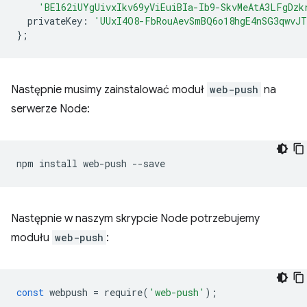
'BEl62iUYgUivxIkv69yViEuiBIa-Ib9-SkvMeAtA3LFgDzk
privateKey
:
'UUxI4O8-FbRouAevSmBQ6o18hgE4nSG3qwvJT
};
Następnie musimy zainstalować moduł
web-push
na
serwerze Node:
npm
install
web-push
Następnie w naszym skrypcie Node potrzebujemy
modułu
web-push
:
const
webpush
=
require
(
'web-push'
);