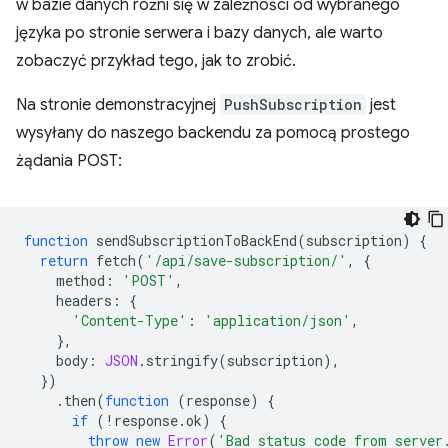
w bazie danych różni się w zależności od wybranego
języka po stronie serwera i bazy danych, ale warto
zobaczyć przykład tego, jak to zrobić.
Na stronie demonstracyjnej
PushSubscription
jest
wysyłany do naszego backendu za pomocą prostego
żądania POST:
function
sendSubscriptionToBackEnd
(
subscription
)
{
return
fetch
(
'/api/save-subscription/'
,
{
method
:
'POST'
,
headers
:
{
'Content-Type'
:
'application/json'
,
},
body
:
JSON
.
stringify
(
subscription
),
})
.
then
(
function
(
response
)
{
if
(
!
response
.
ok
)
{
throw
new
Error
(
'Bad status code from server