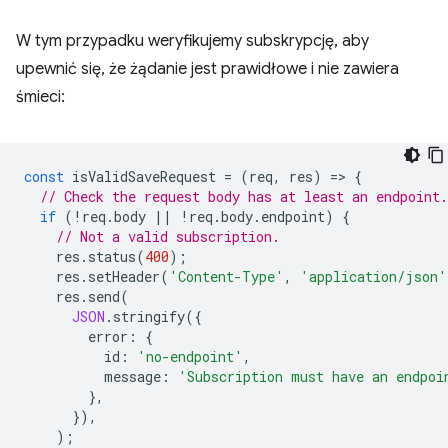
W tym przypadku weryfikujemy subskrypcję, aby
upewnić się, że żądanie jest prawidłowe i nie zawiera
śmieci:
const
isValidSaveRequest
=
(
req
,
res
)
=
>
{
// Check the request body has at least an endpoint.
if
(
!
req
.
body
||
!
req
.
body
.
endpoint
)
{
// Not a valid subscription.
res
.
status
(
400
);
res
.
setHeader
(
'Content-Type'
,
'application/json'
res
.
send
(
JSON
.
stringify
({
error
:
{
id
:
'no-endpoint'
,
message
:
'Subscription must have an endpoi
},
}),
);