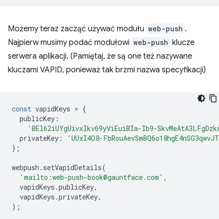
Możemy teraz zacząć używać modułu
web-push
.
Najpierw musimy podać modułowi
web-push
klucze
serwera aplikacji. (Pamiętaj, że są one też nazywane
kluczami VAPID, ponieważ tak brzmi nazwa specyfikacji)
const
vapidKeys
=
{
publicKey
:
'BEl62iUYgUivxIkv69yViEuiBIa-Ib9-SkvMeAtA3LFgDzk
privateKey
:
'UUxI4O8-FbRouAevSmBQ6o18hgE4nSG3qwvJT
};
webpush
.
setVapidDetails
(
'mailto:web-push-book@gauntface.com'
,
vapidKeys
.
publicKey
,
vapidKeys
.
privateKey
,
);