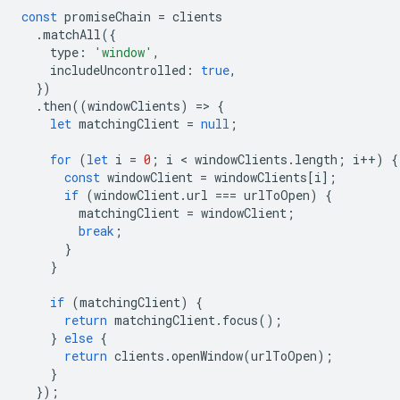
const
promiseChain
=
clients
.
matchAll
({
type
:
'window'
,
includeUncontrolled
:
true
,
})
.
then
((
windowClients
)
=
>
{
let
matchingClient
=
null
;
for
(
let
i
=
0
;
i
 < 
windowClients
.
length
;
i
++
)
{
const
windowClient
=
windowClients
[
i
];
if
(
windowClient
.
url
===
urlToOpen
)
{
matchingClient
=
windowClient
;
break
;
}
}
if
(
matchingClient
)
{
return
matchingClient
.
focus
();
}
else
{
return
clients
.
openWindow
(
urlToOpen
);
}
});