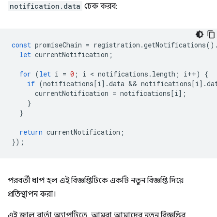
notification.data
চেক করব:
const
promiseChain
=
registration
.
getNotifications
()
let
currentNotification
;
for
(
let
i
=
0
;
i
 < 
notifications
.
length
;
i
++
)
{
if
(
notifications
[
i
].
data
 && 
notifications
[
i
].
da
currentNotification
=
notifications
[
i
];
}
}
return
currentNotification
;
});
পরবর্তী ধাপ হল এই বিজ্ঞপ্তিটিকে একটি নতুন বিজ্ঞপ্তি দিয়ে
প্রতিস্থাপন করা।
এই জাল বার্তা অ্যাপটিতে, আমরা আমাদের নতুন বিজ্ঞপ্তির