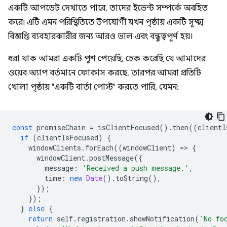
একটি আপডেট দেখাতে পারে, তাদের ইভেন্ট সম্পর্কে অবহিত
করে৷ এটি এমন পরিস্থিতিতে উপযোগী যখন পৃষ্ঠায় একটি সূক্ষ্ম
বিজ্ঞপ্তি ব্যবহারকারীর জন্য আরও ভাল এবং বন্ধুত্বপূর্ণ হয়।
ধরা যাক আমরা একটি পুশ পেয়েছি, চেক করেছি যে আমাদের
ওয়েব অ্যাপ বর্তমানে ফোকাস করছে, তারপর আমরা প্রতিটি
খোলা পৃষ্ঠায় "একটি বার্তা পোস্ট" করতে পারি, যেমন:
const
promiseChain
=
isClientFocused
().
then
((
clientI
if
(
clientIsFocused
)
{
windowClients
.
forEach
((
windowClient
)
=
>
{
windowClient
.
postMessage
({
message
:
'Received a push message.'
,
time
:
new
Date
().
toString
(),
});
});
}
else
{
return
self
.
registration
.
showNotification
(
'No fo