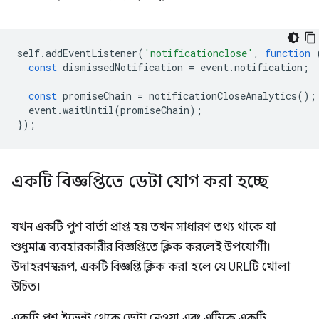
self
.
addEventListener
(
'notificationclose'
,
function
const
dismissedNotification
=
event
.
notification
;
const
promiseChain
=
notificationCloseAnalytics
();
event
.
waitUntil
(
promiseChain
);
});
একটি বিজ্ঞপ্তিতে ডেটা যোগ করা হচ্ছে
যখন একটি পুশ বার্তা প্রাপ্ত হয় তখন সাধারণ তথ্য থাকে যা
শুধুমাত্র ব্যবহারকারীর বিজ্ঞপ্তিতে ক্লিক করলেই উপযোগী।
উদাহরণস্বরূপ, একটি বিজ্ঞপ্তি ক্লিক করা হলে যে URLটি খোলা
উচিত।
একটি পুশ ইভেন্ট থেকে ডেটা নেওয়া এবং এটিকে একটি