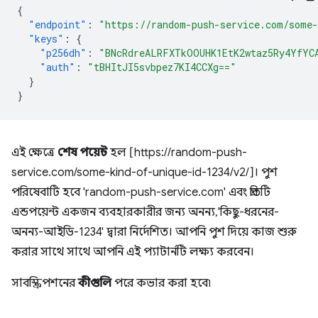
{
"endpoint"
:
"https://random-push-service.com/some-
"keys"
:
{
"p256dh"
:
"BNcRdreALRFXTkOOUHK1EtK2wtaz5Ry4YfYC
"auth"
:
"tBHItJI5svbpez7KI4CCXg=="
}
}
এই ক্ষেত্রে
শেষ পয়েন্ট
হল [https://random-push-
service.com/some-kind-of-unique-id-1234/v2/]। পুশ
পরিষেবাটি হবে 'random-push-service.com' এবং প্রতিটি
এন্ডপয়েন্ট একজন ব্যবহারকারীর জন্য অনন্য, 'কিছু-ধরনের-
অনন্য-আইডি-1234' দ্বারা নির্দেশিত। আপনি পুশ দিয়ে কাজ শুরু
করার সাথে সাথে আপনি এই প্যাটার্নটি লক্ষ্য করবেন।
সাবস্ক্রিপশনের
কীগুলি
পরে কভার করা হবে৷