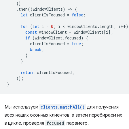
})
.
then
((
windowClients
)
=
>
{
let
clientIsFocused
=
false
;
for
(
let
i
=
0
;
i
 < 
windowClients
.
length
;
i
++
)
const
windowClient
=
windowClients
[
i
];
if
(
windowClient
.
focused
)
{
clientIsFocused
=
true
;
break
;
}
}
return
clientIsFocused
;
});
}
Мы используем
clients.matchAll()
для получения
всех наших оконных клиентов, а затем перебираем их
в цикле, проверяя
focused
параметр.