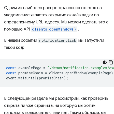
Одним из наиболее распространенных ответов на
уведомление является открытие окна/вкладки по
определенному URL-адресу. Мы можем сделать это с
помощью API
clients.openWindow()
.
В нашем событии
notificationclick
мы запустили
такой код:
const
examplePage
=
'/demos/notification-examples/ex
const
promiseChain
=
clients
.
openWindow
(
examplePage
)
event
.
waitUntil
(
promiseChain
);
В следующем разделе мы рассмотрим, как проверить,
открыта ли уже страница, на которую мы хотим
направить пользователя, или нет. Таким образом, мы