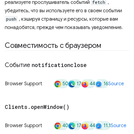
реализуете прослушиватель событий
fetch
,
убедитесь, что вы используете его в своем событии
push
, кэшируя страницу и ресурсы, которые вам
понадобятся, прежде чем показывать уведомление.
Совместимость с браузером
Событие
notificationclose
50
17
44
16
Browser Support
Source
Clients
.
open
Window(
)
40
17
44
11.1
Browser Support
Source