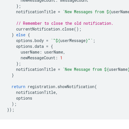
newMessageCount
:
messageCount
};
notificationTitle
=
`New Messages from 
${
userNam
// Remember to close the old notification.
currentNotification
.
close
();
}
else
{
options
.
body
=
`"
${
userMessage
}
"`
;
options
.
data
=
{
userName
:
userName
,
newMessageCount
:
1
};
notificationTitle
=
`New Message from 
${
userName
}
return
registration
.
showNotification
(
notificationTitle
,
options
);
});