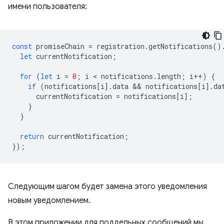
имени пользователя:
const
promiseChain
=
registration
.
getNotifications
()
let
currentNotification
;
for
(
let
i
=
0
;
i
 < 
notifications
.
length
;
i
++
)
{
if
(
notifications
[
i
].
data
 && 
notifications
[
i
].
da
currentNotification
=
notifications
[
i
];
}
}
return
currentNotification
;
});
Следующим шагом будет замена этого уведомления
новым уведомлением.
В этом приложении для поддельных сообщений мы