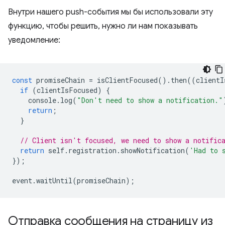
Внутри нашего push-события мы бы использовали эту
функцию, чтобы решить, нужно ли нам показывать
уведомление:
const
promiseChain
=
isClientFocused
().
then
((
clientI
if
(
clientIsFocused
)
{
console
.
log
(
"Don't need to show a notification."
return
;
}
// Client isn't focused, we need to show a notific
return
self
.
registration
.
showNotification
(
'Had to 
});
event
.
waitUntil
(
promiseChain
);
Отправка сообщения на страницу из