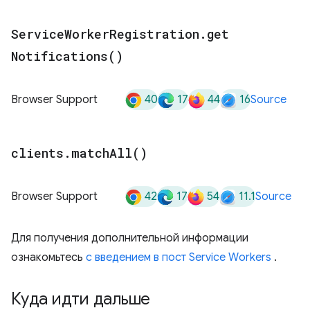
Service
Worker
Registration
.
get
Notifications(
)
40
17
44
16
Browser Support
Source
clients
.
match
All(
)
42
17
54
11.1
Browser Support
Source
Для получения дополнительной информации
ознакомьтесь
с введением в пост Service Workers
.
Куда идти дальше