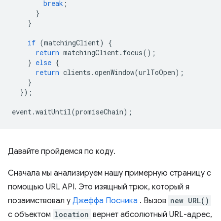
break
;
}
}
if
(
matchingClient
)
{
return
matchingClient
.
focus
();
}
else
{
return
clients
.
openWindow
(
urlToOpen
);
}
});
event
.
waitUntil
(
promiseChain
);
Давайте пройдемся по коду.
Сначала мы анализируем нашу примерную страницу с
помощью URL API. Это изящный трюк, который я
позаимствовал у
Джеффа Посника
. Вызов
new URL()
с объектом
location
вернет абсолютный URL-адрес,