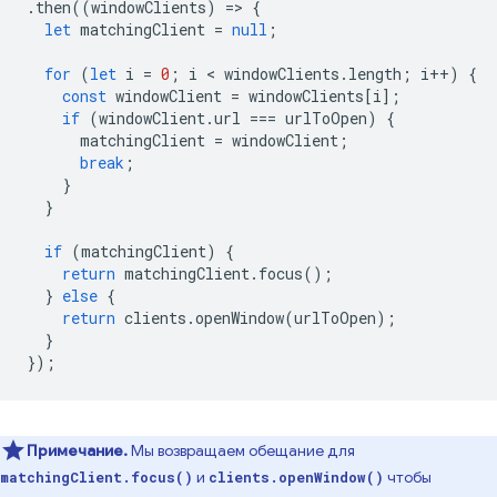
.
then
((
windowClients
)
=
>
{
let
matchingClient
=
null
;
for
(
let
i
=
0
;
i
 < 
windowClients
.
length
;
i
++
)
{
const
windowClient
=
windowClients
[
i
];
if
(
windowClient
.
url
===
urlToOpen
)
{
matchingClient
=
windowClient
;
break
;
}
}
if
(
matchingClient
)
{
return
matchingClient
.
focus
();
}
else
{
return
clients
.
openWindow
(
urlToOpen
);
}
});
Примечание.
Мы возвращаем обещание для
и
чтобы
matchingClient.focus()
clients.openWindow()