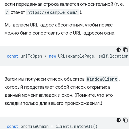
если переданная строка является относительной (т. е.
/
станет
https://example.com/
).
Мы делаем URL-адрес абсолютным, чтобы позже
можно было сопоставить его с URL-адресом окна.
const
urlToOpen
=
new
URL
(
examplePage
,
self
.
location
Затем мы получаем список объектов
WindowClient
,
который представляет собой список открытых в
данный момент вкладок и окон. (Помните, что это
вкладки только для вашего происхождения.)
const
promiseChain
=
clients
.
matchAll
({