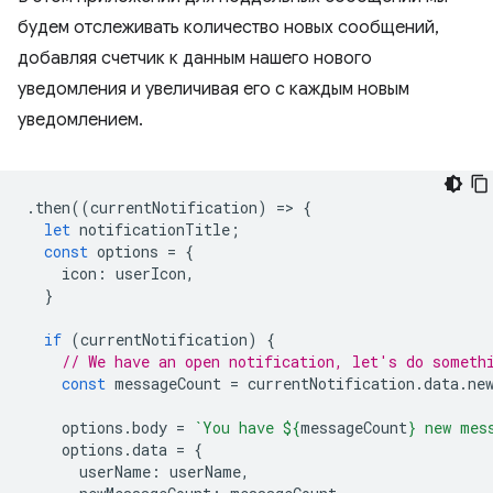
будем отслеживать количество новых сообщений,
добавляя счетчик к данным нашего нового
уведомления и увеличивая его с каждым новым
уведомлением.
.
then
((
currentNotification
)
=
>
{
let
notificationTitle
;
const
options
=
{
icon
:
userIcon
,
}
if
(
currentNotification
)
{
// We have an open notification, let's do someth
const
messageCount
=
currentNotification
.
data
.
ne
options
.
body
=
`You have 
${
messageCount
}
 new mes
options
.
data
=
{
userName
:
userName
,