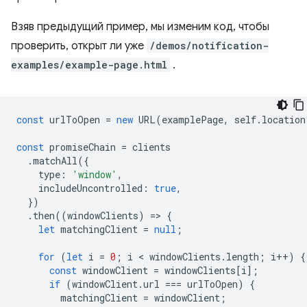
Взяв предыдущий пример, мы изменим код, чтобы
проверить, открыт ли уже
/demos/notification-
examples/example-page.html
.
const
urlToOpen
=
new
URL
(
examplePage
,
self
.
location
const
promiseChain
=
clients
.
matchAll
({
type
:
'window'
,
includeUncontrolled
:
true
,
})
.
then
((
windowClients
)
=
>
{
let
matchingClient
=
null
;
for
(
let
i
=
0
;
i
 < 
windowClients
.
length
;
i
++
)
{
const
windowClient
=
windowClients
[
i
];
if
(
windowClient
.
url
===
urlToOpen
)
{
matchingClient
=
windowClient
;