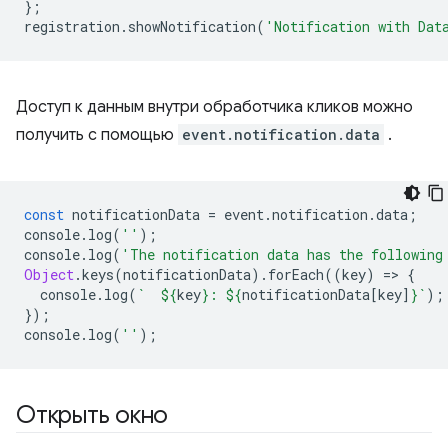
};
registration
.
showNotification
(
'Notification with Dat
Доступ к данным внутри обработчика кликов можно
получить с помощью
event.notification.data
.
const
notificationData
=
event
.
notification
.
data
;
console
.
log
(
''
);
console
.
log
(
'The notification data has the following
Object
.
keys
(
notificationData
).
forEach
((
key
)
=
>
{
console
.
log
(
`  
${
key
}
: 
${
notificationData
[
key
]
}
`
);
});
console
.
log
(
''
);
Открыть окно