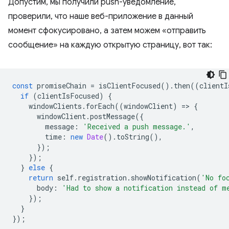
Допустим, мы получили push-уведомление,
проверили, что наше веб-приложение в данный
момент сфокусировано, а затем можем «отправить
сообщение» на каждую открытую страницу, вот так:
const
promiseChain
=
isClientFocused
().
then
((
clientI
if
(
clientIsFocused
)
{
windowClients
.
forEach
((
windowClient
)
=
>
{
windowClient
.
postMessage
({
message
:
'Received a push message.'
,
time
:
new
Date
().
toString
(),
});
});
}
else
{
return
self
.
registration
.
showNotification
(
'No fo
body
:
'Had to show a notification instead of m
});
}
});