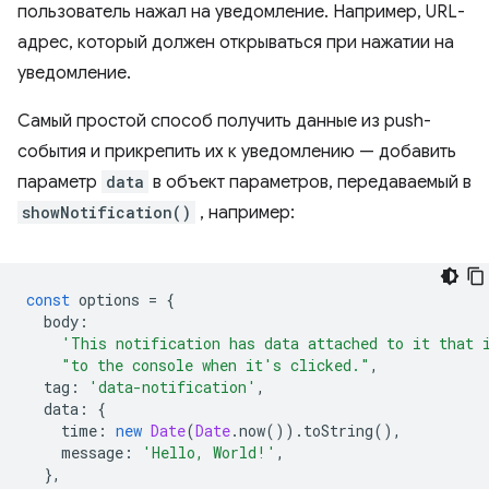
пользователь нажал на уведомление. Например, URL-
адрес, который должен открываться при нажатии на
уведомление.
Самый простой способ получить данные из push-
события и прикрепить их к уведомлению — добавить
параметр
data
в объект параметров, передаваемый в
showNotification()
, например:
const
options
=
{
body
:
'This notification has data attached to it that 
"to the console when it's clicked."
,
tag
:
'data-notification'
,
data
:
{
time
:
new
Date
(
Date
.
now
()).
toString
(),
message
:
'Hello, World!'
,
},