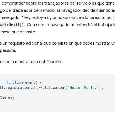
 comprender sobre los trabajadores del servicio es que tien
go del trabajador del servicio. El navegador decide cuándo act
al navegador "Hey, estoy muy ocupado haciendo tareas import
waitUntil()
. Con esto, el navegador mantendrá el trabajado
romesa que pasaste.
e un requisito adicional que consiste en que debes mostrar u
 pasaste.
de cómo mostrar una notificación:
h'
,
function
(
event
)
{
lf
.
registration
.
showNotification
(
'Hello, World.'
);
Chain
);