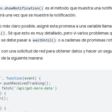
on.showNotification()
es el método que muestra una notific
á una vez que se muestre la notificación.
o más claro posible, asigné esta promesa a una variable llam
l()
. Sé que esto es muy detallado, pero vi varios problemas 
e se debe pasar a
waitUntil()
o a cadenas de promesas rot
con una solicitud de red para obtener datos y hacer un segu
e de la siguiente manera:
h'
,
function
(
event
)
{
=
pushReceivedTracking
();
fetch
(
'/api/get-more-data'
)
)
{
n
();
)
{