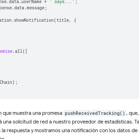
nse
.
data
.
userName
+
' says...'
;
ponse
.
data
.
message
;
ation
.
showNotification
(
title
,
{
omise
.
all
([
Chain
);
ón que muestra una promesa
pushReceivedTracking()
, que
á una solicitud de red a nuestro proveedor de estadísticas. 
 la respuesta y mostramos una notificación con los datos de l