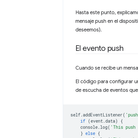
Hasta este punto, explicamo
mensaje push en el disposit
deseemos).
El evento push
Cuando se recibe un mensaje
El código para configurar u
de escucha de eventos que 
self
.
addEventListener
(
'pus
if
(
event
.
data
)
{
console
.
log
(
'This push 
}
else
{