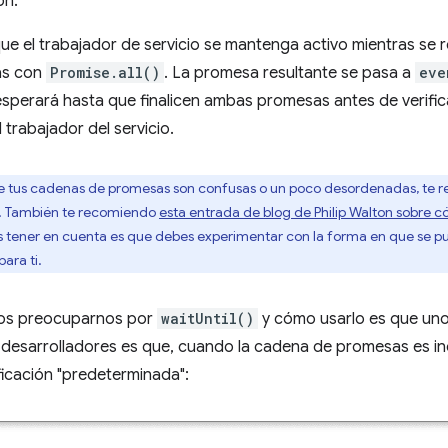
ón.
 el trabajador de servicio se mantenga activo mientras se r
as con
Promise.all()
. La promesa resultante se pasa a
eve
 esperará hasta que finalicen ambas promesas antes de verifi
l trabajador del servicio.
e tus cadenas de promesas son confusas o un poco desordenadas, te r
d. También te recomiendo
esta entrada de blog de Philip Walton sobre
bes tener en cuenta es que debes experimentar con la forma en que se 
ara ti.
mos preocuparnos por
waitUntil()
y cómo usarlo es que uno
desarrolladores es que, cuando la cadena de promesas es in
icación "predeterminada":