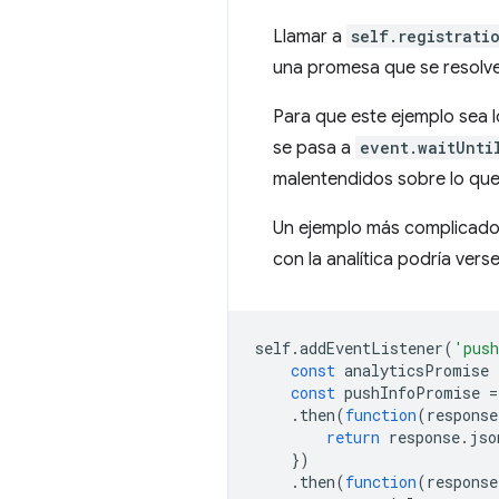
Llamar a
self.registrati
una promesa que se resolver
Para que este ejemplo sea l
se pasa a
event.waitUnti
malentendidos sobre lo qu
Un ejemplo más complicado 
con la analítica podría vers
self
.
addEventListener
(
'pus
const
analyticsPromise
const
pushInfoPromise
=
.
then
(
function
(
response
return
response
.
jso
})
.
then
(
function
(
response