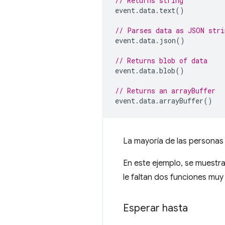
// Returns string
event
.
data
.
text
()
// Parses data as JSON stri
event
.
data
.
json
()
// Returns blob of data
event
.
data
.
blob
()
// Returns an arrayBuffer
event
.
data
.
arrayBuffer
()
La mayoría de las persona
En este ejemplo, se muestr
le faltan dos funciones muy
Esperar hasta