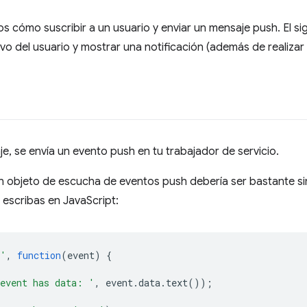
s cómo suscribir a un usuario y enviar un mensaje push. El sig
ivo del usuario y mostrar una notificación (además de realizar
, se envía un evento push en tu trabajador de servicio.
n objeto de escucha de eventos push debería ser bastante sim
escribas en JavaScript:
h'
,
function
(
event
)
{
event has data: '
,
event
.
data
.
text
());