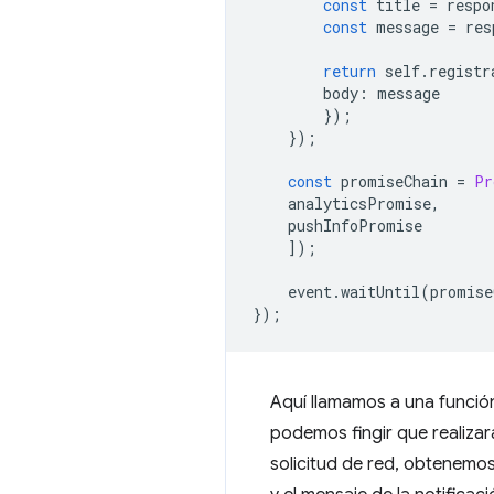
const
title
=
respo
const
message
=
res
return
self
.
registr
body
:
message
});
});
const
promiseChain
=
Pr
analyticsPromise
,
pushInfoPromise
]);
event
.
waitUntil
(
promise
});
Aquí llamamos a una funci
podemos fingir que realizar
solicitud de red, obtenemos