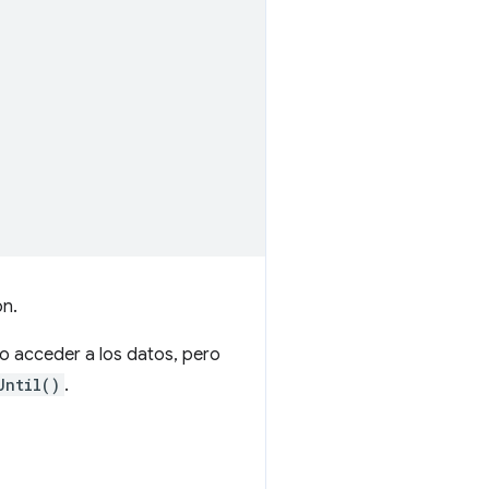
ón.
o acceder a los datos, pero
Until()
.