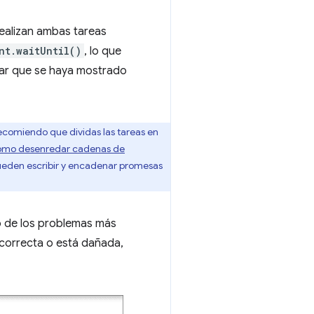
ealizan ambas tareas
nt.waitUntil()
, lo que
car que se haya mostrado
ecomiendo que dividas las tareas en
 cómo desenredar cadenas de
pueden escribir y encadenar promesas
 de los problemas más
correcta o está dañada,