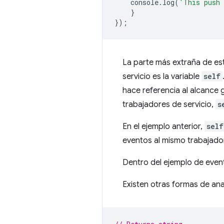
console
.
log
(
'This push 
}
});
La parte más extraña de est
servicio es la variable
self
hace referencia al alcance g
trabajadores de servicio,
s
En el ejemplo anterior,
self
eventos al mismo trabajador
Dentro del ejemplo de event
Existen otras formas de ana