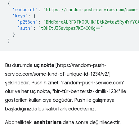
{
"endpoint"
:
"https://random-push-service.com/some-
"keys"
:
{
"p256dh"
:
"BNcRdreALRFXTkOOUHK1EtK2wtaz5Ry4YfYC
"auth"
:
"tBHItJI5svbpez7KI4CCXg=="
}
}
Bu durumda
uç nokta
[https://random-push-
service.com/some-kind-of-unique-id-1234/v2/]
şeklindedir. Push hizmeti "random-push-service.com"
olur ve her uç nokta, "bir-tür-benzersiz-kimlik-1234" ile
gösterilen kullanıcıya özgüdür. Push ile çalışmaya
başladığınızda bu kalıbı fark edeceksiniz.
Abonelikteki
anahtarlara
daha sonra değinilecektir.