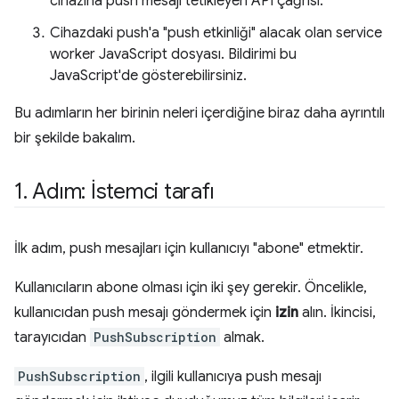
cihazına push mesajı tetikleyen API çağrısı.
Cihazdaki push'a "push etkinliği" alacak olan service
worker JavaScript dosyası. Bildirimi bu
JavaScript'de gösterebilirsiniz.
Bu adımların her birinin neleri içerdiğine biraz daha ayrıntılı
bir şekilde bakalım.
1
.
Adım: İstemci tarafı
İlk adım, push mesajları için kullanıcıyı "abone" etmektir.
Kullanıcıların abone olması için iki şey gerekir. Öncelikle,
kullanıcıdan push mesajı göndermek için
izin
alın. İkincisi,
tarayıcıdan
PushSubscription
almak.
PushSubscription
, ilgili kullanıcıya push mesajı