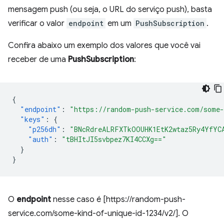
mensagem push (ou seja, o URL do serviço push), basta
verificar o valor
endpoint
em um
PushSubscription
.
Confira abaixo um exemplo dos valores que você vai
receber de uma
PushSubscription
:
{
"endpoint"
:
"https://random-push-service.com/some-
"keys"
:
{
"p256dh"
:
"BNcRdreALRFXTkOOUHK1EtK2wtaz5Ry4YfYC
"auth"
:
"tBHItJI5svbpez7KI4CCXg=="
}
}
O
endpoint
nesse caso é [https://random-push-
service.com/some-kind-of-unique-id-1234/v2/]. O