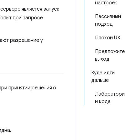
настроек
 сервере является запуск
Пассивный
 опыт при запросе
подход
Плохой UX
вают разрешение у
Предложите
выход
Куда идти
дальше
при принятии решения о
Лаборатори
и кода
идна.