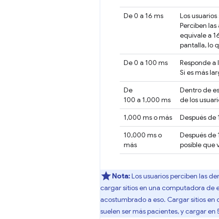
De 0 a 16 ms
Los usuarios
Perciben las
equivale a 1
pantalla, lo
De 0 a 100 ms
Responde a l
Si es más lar
De
Dentro de es
100 a 1,000 ms
de los usuar
1,000 ms o más
Después de 1
10,000 ms o
Después de 1
más
posible que 
Nota:
Los usuarios perciben las de
cargar sitios en una computadora de es
acostumbrado a eso. Cargar sitios en d
suelen ser más pacientes, y cargar en 5