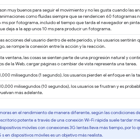
 son muy buenos para seguir el movimiento y no les gusta cuando las an
 animaciones como fluidas siempre que se rendericen 60 fotogramas n
6 ms por fotograma, incluido el tiempo que tarda el navegador en pinta
 que deja a la app unos 10 ms para producir un fotograma.
as acciones del usuario dentro de este período, y los usuarios sentirán 
go, se rompe la conexión entre la acción y la reacción.
ta ventana, las cosas se sienten parte de una progresión natural y conti
ios de la Web, cargar páginas o cambiar de vista representa una tarea.
,000 milisegundos (1 segundo), los usuarios pierden el enfoque en la t
0,000 milisegundos (10 segundos), los usuarios se frustran y es probab
vuelvan más adelante.
moras en el rendimiento de manera diferente, según las condiciones de 
critorio potente a través de una conexión Wi-Fi rápida suele tardar meno
ispositivos móviles con conexiones 3G lentas lleva más tiempo, por lo qu
 s en dispositivos móviles es un objetivo más realista.