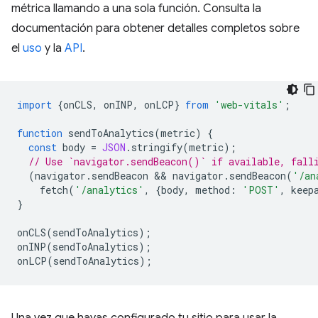
métrica llamando a una sola función. Consulta la
documentación para obtener detalles completos sobre
el
uso
y la
API
.
import
{
onCLS
,
onINP
,
onLCP
}
from
'web-vitals'
;
function
sendToAnalytics
(
metric
)
{
const
body
=
JSON
.
stringify
(
metric
);
// Use `navigator.sendBeacon()` if available, fall
(
navigator
.
sendBeacon
 && 
navigator
.
sendBeacon
(
'/an
fetch
(
'/analytics'
,
{
body
,
method
:
'POST'
,
keep
}
onCLS
(
sendToAnalytics
);
onINP
(
sendToAnalytics
);
onLCP
(
sendToAnalytics
);
Una vez que hayas configurado tu sitio para usar la