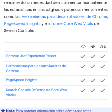
rendimiento sin necesidad de instrumentar manualmente
las estadísticas en sus páginas y potencian herramientas
como las
Herramientas para desarrolladores de Chrome
,
PageSpeed Insights
y el
informe Core Web Vitals
de
Search Console.
LCP
INP
CLS
check
check
check
Chrome User Experience Report
check
check
check
Herramientas para desarrolladores de
Chrome
check
check
check
PageSpeed Insights
check
check
check
Search Console (informe de Core Web
Vitals)
Nota:
Para obtener orientación sobre cómo usar estas