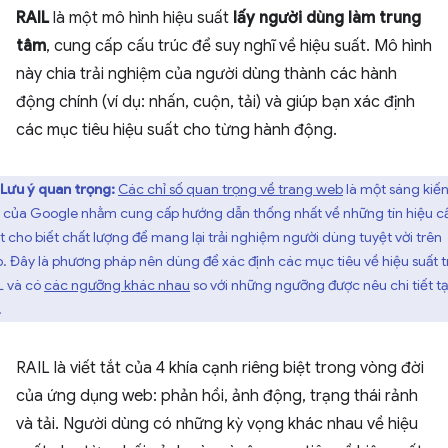
RAIL
là một mô hình hiệu suất
lấy người dùng làm trung
tâm
, cung cấp cấu trúc để suy nghĩ về hiệu suất. Mô hình
này chia trải nghiệm của người dùng thành các hành
động chính (ví dụ: nhấn, cuộn, tải) và giúp bạn xác định
các mục tiêu hiệu suất cho từng hành động.
Lưu ý quan trọng:
Các chỉ số quan trọng về trang web
là một sáng kiế
 của Google nhằm cung cấp hướng dẫn thống nhất về những tín hiệu c
ết cho biết chất lượng để mang lại trải nghiệm người dùng tuyệt vời trên
. Đây là phương pháp nên dùng để xác định các mục tiêu về hiệu suất t
L và có
các ngưỡng khác nhau
so với những ngưỡng được nêu chi tiết tạ
.
RAIL là viết tắt của 4 khía cạnh riêng biệt trong vòng đời
của ứng dụng web: phản hồi, ảnh động, trạng thái rảnh
và tải. Người dùng có những kỳ vọng khác nhau về hiệu