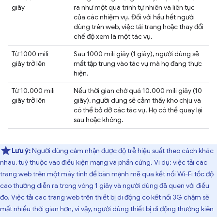
giây
ra như một quá trình tự nhiên và liên tục
của các nhiệm vụ. Đối với hầu hết người
dùng trên web, việc tải trang hoặc thay đổi
chế độ xem là một tác vụ.
Từ 1000 mili
Sau 1000 mili giây (1 giây), người dùng sẽ
giây trở lên
mất tập trung vào tác vụ mà họ đang thực
hiện.
Từ 10.000 mili
Nếu thời gian chờ quá 10.000 mili giây (10
giây trở lên
giây), người dùng sẽ cảm thấy khó chịu và
có thể bỏ dở các tác vụ. Họ có thể quay lại
sau hoặc không.
Lưu ý:
Người dùng cảm nhận được độ trễ hiệu suất theo cách khác
nhau, tuỳ thuộc vào điều kiện mạng và phần cứng. Ví dụ: việc tải các
trang web trên một máy tính để bàn mạnh mẽ qua kết nối Wi-Fi tốc độ
cao thường diễn ra trong vòng 1 giây và người dùng đã quen với điều
đó. Việc tải các trang web trên thiết bị di động có kết nối 3G chậm sẽ
mất nhiều thời gian hơn, vì vậy, người dùng thiết bị di động thường kiên