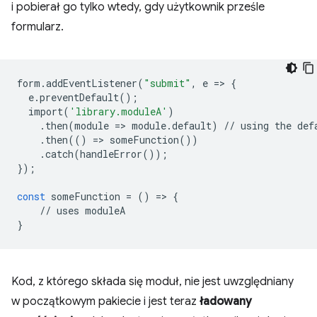
i pobierał go tylko wtedy, gdy użytkownik prześle
formularz.
form
.
addEventListener
(
"submit"
,
e
=
>
{
e
.
preventDefault
();
import
(
'library.moduleA'
)
.
then
(
module
=
>
module
.
default
)
//
using
the
def
.
then
(()
=
>
someFunction
())
.
catch
(
handleError
());
});
const
someFunction
=
()
=
>
{
//
uses
moduleA
}
Kod, z którego składa się moduł, nie jest uwzględniany
w początkowym pakiecie i jest teraz
ładowany