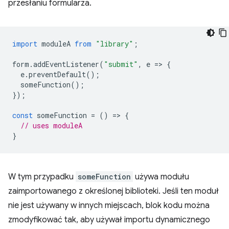
przesłaniu formularza.
import
moduleA
from
"library"
;
form
.
addEventListener
(
"submit"
,
e
=
>
{
e
.
preventDefault
();
someFunction
();
});
const
someFunction
=
()
=
>
{
// uses moduleA
}
W tym przypadku
someFunction
używa modułu
zaimportowanego z określonej biblioteki. Jeśli ten moduł
nie jest używany w innych miejscach, blok kodu można
zmodyfikować tak, aby używał importu dynamicznego