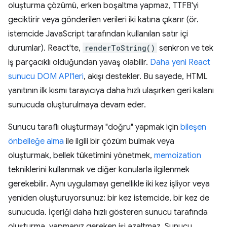
oluşturma çözümü, erken boşaltma yapmaz, TTFB'yi
geciktirir veya gönderilen verileri iki katına çıkarır (ör.
istemcide JavaScript tarafından kullanılan satır içi
durumlar). React'te,
renderToString()
senkron ve tek
iş parçacıklı olduğundan yavaş olabilir.
Daha yeni React
sunucu DOM API'leri
, akışı destekler. Bu sayede, HTML
yanıtının ilk kısmı tarayıcıya daha hızlı ulaşırken geri kalanı
sunucuda oluşturulmaya devam eder.
Sunucu taraflı oluşturmayı "doğru" yapmak için
bileşen
önbelleğe alma
ile ilgili bir çözüm bulmak veya
oluşturmak, bellek tüketimini yönetmek,
memoization
tekniklerini kullanmak ve diğer konularla ilgilenmek
gerekebilir. Aynı uygulamayı genellikle iki kez işliyor veya
yeniden oluşturuyorsunuz: bir kez istemcide, bir kez de
sunucuda. İçeriği daha hızlı gösteren sunucu tarafında
oluşturma, yapmanız gereken işi azaltmaz. Sunucu