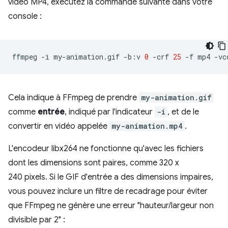
vidéo MP4, exécutez la commande suivante dans votre
console :
ffmpeg
-i
my-animation.gif
-b:v
0
-crf
25
-f
mp4
-vc
Cela indique à FFmpeg de prendre
my-animation.gif
comme
entrée
, indiqué par l'indicateur
-i
, et de le
convertir en vidéo appelée
my-animation.mp4
.
L'encodeur libx264 ne fonctionne qu'avec les fichiers
dont les dimensions sont paires, comme 320 x
240 pixels. Si le GIF d'entrée a des dimensions impaires,
vous pouvez inclure un filtre de recadrage pour éviter
que FFmpeg ne génère une erreur "hauteur/largeur non
divisible par 2" :