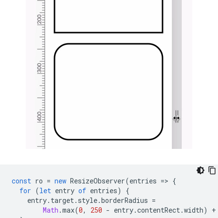
const
ro
=
new
ResizeObserver
(
entries
=
>
{
for
(
let
entry
of
entries
)
{
entry
.
target
.
style
.
borderRadius
=
Math
.
max
(
0
,
250
-
entry
.
contentRect
.
width
)
+