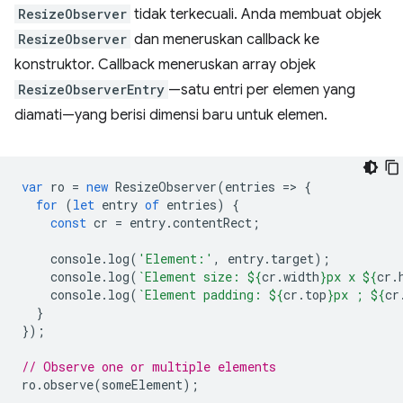
ResizeObserver
tidak terkecuali. Anda membuat objek
ResizeObserver
dan meneruskan callback ke
konstruktor. Callback meneruskan array objek
ResizeObserverEntry
—satu entri per elemen yang
diamati—yang berisi dimensi baru untuk elemen.
var
ro
=
new
ResizeObserver
(
entries
=
>
{
for
(
let
entry
of
entries
)
{
const
cr
=
entry
.
contentRect
;
console
.
log
(
'Element:'
,
entry
.
target
);
console
.
log
(
`Element size: 
${
cr
.
width
}
px x 
${
cr
.
console
.
log
(
`Element padding: 
${
cr
.
top
}
px ; 
${
cr
}
});
// Observe one or multiple elements
ro
.
observe
(
someElement
);