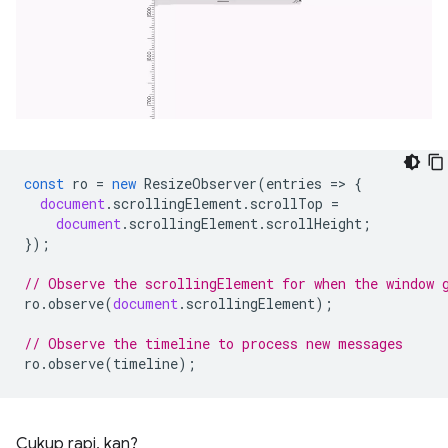
const
ro
=
new
ResizeObserver
(
entries
=
>
{
document
.
scrollingElement
.
scrollTop
=
document
.
scrollingElement
.
scrollHeight
;
});
// Observe the scrollingElement for when the window 
ro
.
observe
(
document
.
scrollingElement
);
// Observe the timeline to process new messages
ro
.
observe
(
timeline
);
Cukup rapi, kan?