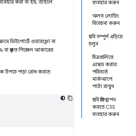
ব্যবহার করা না হয়, তাহলে
ব্যবহার করুন
অলস লোডিং
বিবেচনা করুন
ছবি সম্পূর্ণ এড়িয়ে
াক্রমে ভিউপোর্টে ওভারফ্লো না
চলুন
% বা প্রকৃত পিক্সেল আকারের
চিত্রগুলিতে
এম্বেড করার
্তুকে উপচে পড়া রোধ করতে
পরিবর্তে
মার্কআপে
পাঠ্য রাখুন
ছবি প্রতিস্থাপন
করতে CSS
ব্যবহার করুন