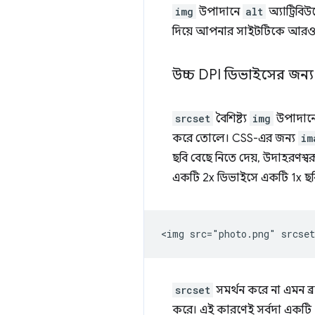
img
উপাদানে
alt
অ্যাট্রিবিউট
দিয়ে আপনার সাইটটিকে আরও অ
উচ্চ DPI ডিভাইসের জন্
srcset
বৈশিষ্ট্য
img
উপাদানের
করে তোলে। CSS-এর জন্য
im
ছবি বেছে নিতে দেয়, উদাহরণস্ব
একটি 2x ডিভাইসে একটি 1x ছব
srcset
সমর্থন করে না এমন ব
করে। এই কারণেই সর্বদা একটি 1x চ