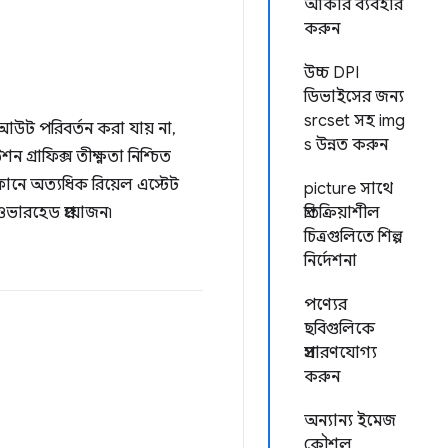
আকার ব্যবহার
করুন
উচ্চ DPI
ডিভাইসের জন্য
srcset সহ img
েআউট পরিবর্তন করা যায় না,
s উন্নত করুন
গ্রাফিক্স তীক্ষ্ণতা নিশ্চিত
 ফোনে অত্যধিক রিয়েল এস্টেট
picture সাথে
ভারহেড প্রয়োজন৷
প্রতিক্রিয়াশীল
চিত্রগুলিতে শিল্প
নির্দেশনা
পণ্যের
ছবিগুলিকে
প্রসারণযোগ্য
করুন
অন্যান্য ইমেজ
কৌশল