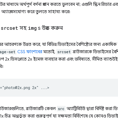
ের মাধ্যমে অর্থপূর্ণ বর্ণনা প্রদান করতে ভুলবেন না; এগুলি স্ক্রিন রিডার এবং অন
্যাক্সেসযোগ্য করে তুলতে সাহায্য করে৷
য
srcset
সহ
img
s উন্নত করুন
 আচরণকে উন্নত করে, যা বিভিন্ন ডিভাইসের বৈশিষ্ট্যের জন্য একাধি
age-set
CSS ফাংশনের
মতোই,
srcset
ব্রাউজারকে ডিভাইসের বৈশিষ্
রূপ 2x ডিসপ্লেতে 2x ইমেজ ব্যবহার করা এবং ভবিষ্যতে, সীমিত ব্যান্ড
ি।
্রাউজারগুলিতে, ব্রাউজারটি কেবল
src
অ্যাট্রিবিউট দ্বারা নির্দিষ্ট ক
িত্র অন্তর্ভুক্ত করা গুরুত্বপূর্ণ যা সক্ষমতা নির্বিশেষে যে কোনও ডিভাই