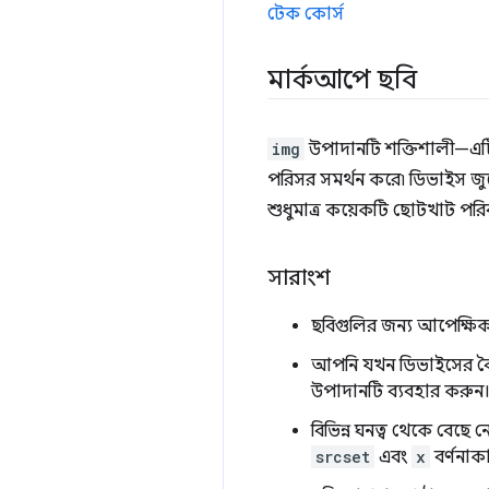
টেক কোর্স
মার্কআপে ছবি
img
উপাদানটি শক্তিশালী—এট
পরিসর সমর্থন করে৷ ডিভাইস জ
শুধুমাত্র কয়েকটি ছোটখাট পরিবর
সারাংশ
ছবিগুলির জন্য আপেক্ষিক
আপনি যখন ডিভাইসের বৈশিষ্
উপাদানটি ব্যবহার করুন
বিভিন্ন ঘনত্ব থেকে বেছে ন
srcset
এবং
x
বর্ণনাক