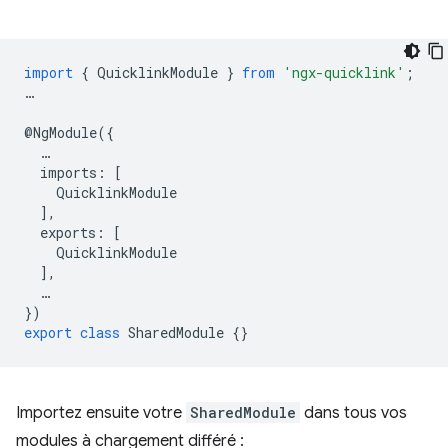
import
{
QuicklinkModule
}
from
'ngx-quicklink'
;
…
@
NgModule
({
…
imports
:
[
QuicklinkModule
],
exports
:
[
QuicklinkModule
],
…
})
export
class
SharedModule
{}
Importez ensuite votre
SharedModule
dans tous vos
modules à chargement différé :