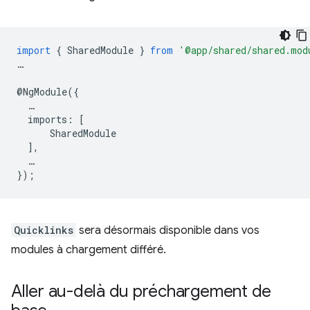
import
{
SharedModule
}
from
'@app/shared/shared.mod
…
@
NgModule
({
…
imports
:
[
SharedModule
],
…
});
Quicklinks
sera désormais disponible dans vos
modules à chargement différé.
Aller au-delà du préchargement de