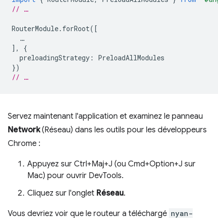
// …
RouterModule
.
forRoot
([
…
],
{
preloadingStrategy
:
PreloadAllModules
})
// …
Servez maintenant l'application et examinez le panneau
Network
(Réseau) dans les outils pour les développeurs
Chrome :
Appuyez sur Ctrl+Maj+J (ou Cmd+Option+J sur
Mac) pour ouvrir DevTools.
Cliquez sur l'onglet
Réseau
.
Vous devriez voir que le routeur a téléchargé
nyan-