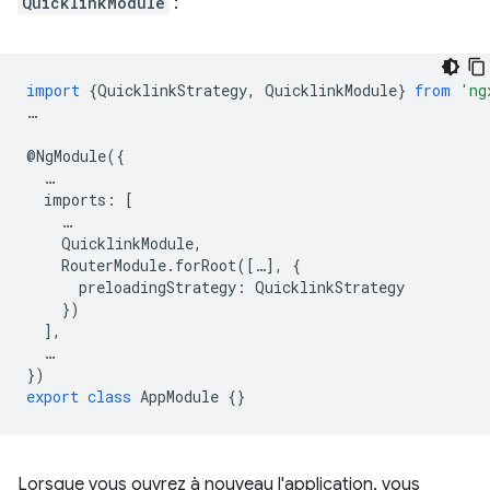
QuicklinkModule
:
import
{
QuicklinkStrategy
,
QuicklinkModule
}
from
'ng
…
@
NgModule
({
…
imports
:
[
…
QuicklinkModule
,
RouterModule
.
forRoot
([
…
],
{
preloadingStrategy
:
QuicklinkStrategy
})
],
…
})
export
class
AppModule
{}
Lorsque vous ouvrez à nouveau l'application, vous