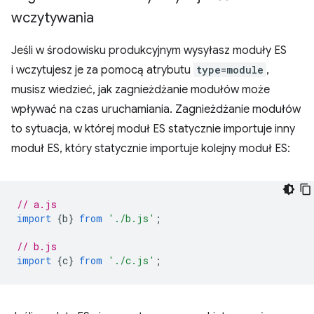
wczytywania
Jeśli w środowisku produkcyjnym wysyłasz moduły ES
i wczytujesz je za pomocą atrybutu
type=module
,
musisz wiedzieć, jak zagnieżdżanie modułów może
wpływać na czas uruchamiania. Zagnieżdżanie modułów
to sytuacja, w której moduł ES statycznie importuje inny
moduł ES, który statycznie importuje kolejny moduł ES:
// a.js
import
{
b
}
from
'./b.js'
;
// b.js
import
{
c
}
from
'./c.js'
;