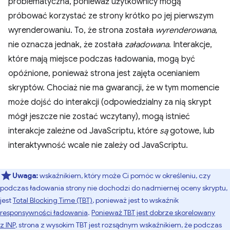
problematyczna, ponieważ użytkownicy mogą
próbować korzystać ze strony krótko po jej pierwszym
wyrenderowaniu. To, że strona została
wyrenderowana
,
nie oznacza jednak, że została
załadowana
. Interakcje,
które mają miejsce podczas ładowania, mogą być
opóźnione, ponieważ strona jest zajęta ocenianiem
skryptów. Chociaż nie ma gwarancji, że w tym momencie
może dojść do interakcji (odpowiedzialny za nią skrypt
mógł jeszcze nie zostać wczytany), mogą istnieć
interakcje zależne od JavaScriptu, które
są
gotowe, lub
interaktywność wcale nie zależy od JavaScriptu.
Uwaga:
wskaźnikiem, który może Ci pomóc w określeniu, czy
podczas ładowania strony nie dochodzi do nadmiernej oceny skryptu,
jest
Total Blocking Time (TBT)
, ponieważ jest to wskaźnik
responsywności ładowania
.
Ponieważ TBT jest dobrze skorelowany
z INP
, strona z wysokim TBT jest rozsądnym wskaźnikiem, że podczas