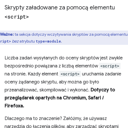
Skrypty załadowane za pomocą elementu
<script>
Ważne:
ta sekcja dotyczy wczytywania skryptów za pomocą elementu
bez
atrybutu
.
ript>
type=module
Liczba zadań wysyłanych do oceny skryptów jest zwykle
bezpośrednio powiązana z liczbą elementów
<script>
na stronie. Każdy element
<script>
uruchamia zadanie
oceny żądanego skryptu, aby można go było
przeanalizować, skompilować i wykonać.
Dotyczy to
przeglądarek opartych na Chromium, Safari
i
Firefoxa.
Dlaczego ma to znaczenie? Załóżmy, że używasz
narzędzia do łączenia plików, aby zarządzać skryptami