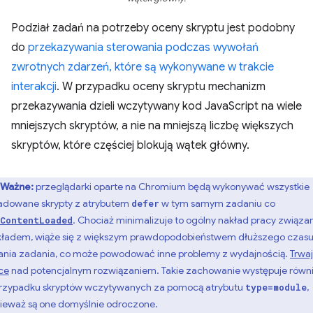
Podział zadań na potrzeby oceny skryptu jest podobny
do
przekazywania sterowania podczas wywołań
zwrotnych zdarzeń, które są wykonywane w trakcie
interakcji
. W przypadku oceny skryptu mechanizm
przekazywania dzieli wczytywany kod JavaScript na wiele
mniejszych skryptów, a nie na mniejszą liczbę większych
skryptów, które częściej blokują wątek główny.
Ważne:
przeglądarki oparte na Chromium będą wykonywać wszystkie
adowane skrypty z atrybutem
w tym samym zadaniu co
defer
. Chociaż minimalizuje to ogólny nakład pracy związa
ContentLoaded
kładem, wiąże się z większym prawdopodobieństwem dłuższego czas
ania zadania, co może powodować inne problemy z wydajnością.
Trwa
ce
nad potencjalnym rozwiązaniem. Takie zachowanie występuje równ
rzypadku skryptów wczytywanych za pomocą atrybutu
,
type=module
ieważ są one domyślnie odroczone.