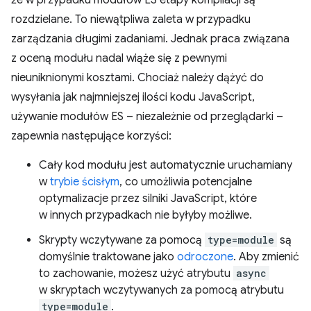
że w przypadku modułów ES etapy kompilacji są
rozdzielane. To niewątpliwa zaleta w przypadku
zarządzania długimi zadaniami. Jednak praca związana
z oceną modułu nadal wiąże się z pewnymi
nieuniknionymi kosztami. Chociaż należy dążyć do
wysyłania jak najmniejszej ilości kodu JavaScript,
używanie modułów ES – niezależnie od przeglądarki –
zapewnia następujące korzyści:
Cały kod modułu jest automatycznie uruchamiany
w
trybie ścisłym
, co umożliwia potencjalne
optymalizacje przez silniki JavaScript, które
w innych przypadkach nie byłyby możliwe.
Skrypty wczytywane za pomocą
type=module
są
domyślnie traktowane jako
odroczone
. Aby zmienić
to zachowanie, możesz użyć atrybutu
async
w skryptach wczytywanych za pomocą atrybutu
type=module
.