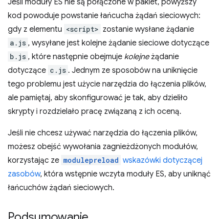
Jeśli moduły ES nie są połączone w pakiet, powyższy
kod powoduje powstanie łańcucha żądań sieciowych:
gdy z elementu
<script>
zostanie wysłane żądanie
a.js
, wysyłane jest kolejne żądanie sieciowe dotyczące
b.js
, które następnie obejmuje
kolejne
żądanie
dotyczące
c.js
. Jednym ze sposobów na uniknięcie
tego problemu jest użycie narzędzia do łączenia plików,
ale pamiętaj, aby skonfigurować je tak, aby dzieliło
skrypty i rozdzielało pracę związaną z ich oceną.
Jeśli nie chcesz używać narzędzia do łączenia plików,
możesz obejść wywołania zagnieżdżonych modułów,
korzystając ze
modulepreload
wskazówki dotyczącej
zasobów
, która wstępnie wczyta moduły ES, aby uniknąć
łańcuchów żądań sieciowych.
Podsumowanie