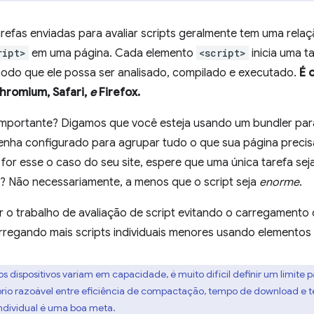
refas enviadas para avaliar scripts geralmente tem uma rela
ript>
em uma página. Cada elemento
<script>
inicia uma ta
 modo que ele possa ser analisado, compilado e executado.
É 
hromium, Safari,
e
Firefox.
 importante? Digamos que você esteja usando um bundler para
enha configurado para agrupar tudo o que sua página preci
e for esse o caso do seu site, espere que uma única tarefa seja
m? Não necessariamente, a menos que o script seja
enorme
.
dir o trabalho de avaliação de script evitando o carregament
arregando mais scripts individuais menores usando elementos
s dispositivos variam em capacidade, é muito difícil definir um limite p
brio razoável entre eficiência de compactação, tempo de download e te
 individual é uma boa meta.