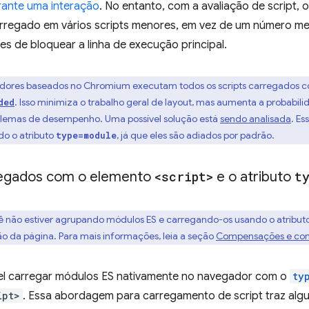
ante uma interação
. No entanto, com a avaliação de script,
arregado em vários scripts menores, em vez de um número me
s de bloquear a linha de execução principal.
dores baseados no Chromium executam todos os scripts carregados c
. Isso minimiza o trabalho geral de layout, mas aumenta a probabil
ded
blemas de desempenho. Uma possível solução está
sendo analisada
. E
do o atributo
, já que eles são adiados por padrão.
type=module
regados com o elemento
<script>
e o atributo
t
cê não estiver agrupando módulos ES e carregando-os usando o atribut
ão da página. Para mais informações, leia a seção
Compensações e con
el carregar módulos ES nativamente no navegador com o
ty
ipt>
. Essa abordagem para carregamento de script traz algu