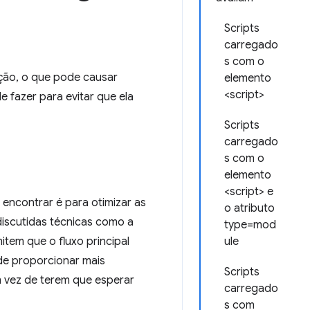
Scripts
carregado
s com o
ução, o que pode causar
elemento
<script>
e fazer para evitar que ela
Scripts
carregado
s com o
elemento
<script> e
i encontrar é para otimizar as
o atributo
discutidas técnicas como a
type=mod
item que o fluxo principal
ule
de proporcionar mais
Scripts
m vez de terem que esperar
carregado
s com