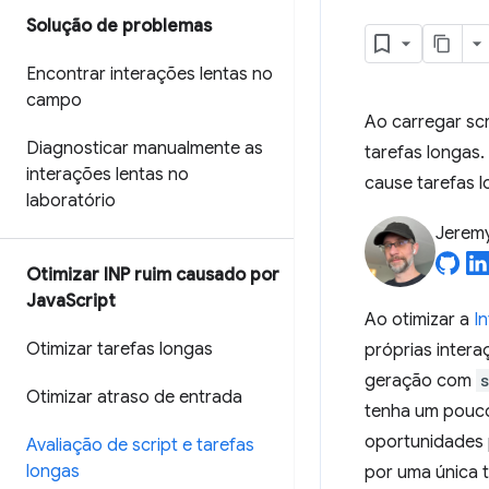
Solução de problemas
Encontrar interações lentas no
campo
Ao carregar sc
Diagnosticar manualmente as
tarefas longas.
interações lentas no
cause tarefas 
laboratório
Jerem
Otimizar INP ruim causado por
Java
Script
Ao otimizar a
I
Otimizar tarefas longas
próprias inter
geração com
Otimizar atraso de entrada
tenha um pouco
oportunidades 
Avaliação de script e tarefas
longas
por uma única t