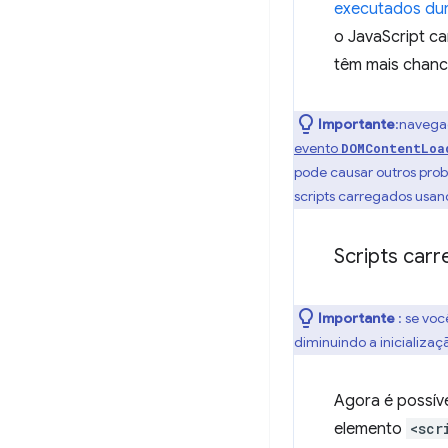
executados dur
o JavaScript c
têm mais chance
Importante
:navega
evento
DOMContentLoa
pode causar outros pro
scripts carregados usan
Scripts car
Importante
: se vo
diminuindo a inicializaç
Agora é possív
elemento
<scr