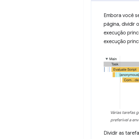
Embora você se
página, dividir
execução princ
execução princ
Várias tarefas 
preferível a en
Dividir as tare