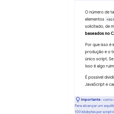
O número de ta
elementos
<sc
solicitado, de
baseados no C
Por que isso é
produção e o t
único script. S
Isso é algo rui
É possível divi
JavaScript e c
Importante
: como o
Para alcançar um equilí
100 kilobytes por script