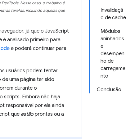
 DevTools. Nesse caso, o trabalho é
Invalidaçã
utras tarefas, incluindo aquelas que
o de cache
navegador, já que o JavaScript
Módulos
aninhados
e é analisado primeiro para
e
code
e poderá continuar para
desempen
ho de
carregame
 os usuários podem tentar
nto
o de uma página ter sido
correm durante o
Conclusão
 scripts. Embora não haja
pt responsável por ela ainda
cript que
estão
prontas ou a