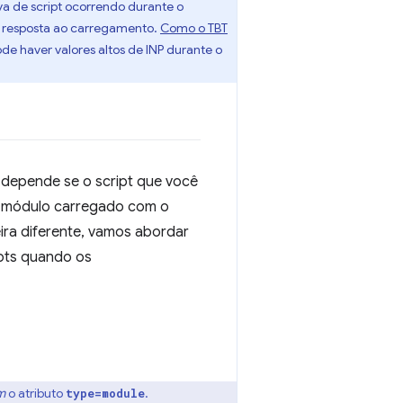
va de script ocorrendo durante o
e resposta ao carregamento.
Como o TBT
e haver valores altos de INP durante o
s depende se o script que você
m módulo carregado com o
ira diferente, vamos abordar
ipts quando os
m
o atributo
.
type=module