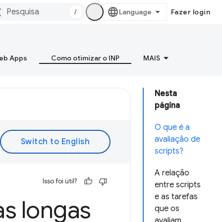
/
Fazer login
Web Apps
Como otimizar o INP
MAIS
Nesta
página
O que é a
avaliação de
scripts?
A relação
Isso foi útil?
entre scripts
e as tarefas
as longas
que os
avaliam