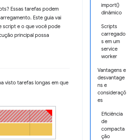
import()
ipts? Essas tarefas podem
dinâmico
carregamento. Este guia vai
e script e o que você pode
Scripts
carregado
ecução principal possa
s em um
service
worker
Vantagens e
desvantage
nha visto tarefas longas em que
ns e
consideraçõ
es
Eficiência
de
compacta
ção