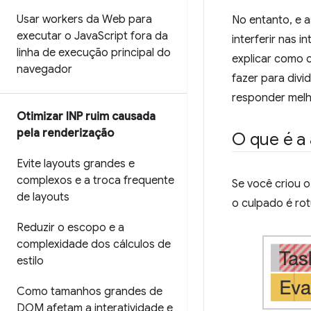
Usar workers da Web para
No entanto, e 
executar o Java
Script fora da
interferir nas 
linha de execução principal do
explicar como 
navegador
fazer para divi
responder melh
Otimizar INP ruim causada
pela renderização
O que é a 
Evite layouts grandes e
complexos e a troca frequente
Se você criou o
de layouts
o culpado é r
Reduzir o escopo e a
complexidade dos cálculos de
estilo
Como tamanhos grandes de
DOM afetam a interatividade e