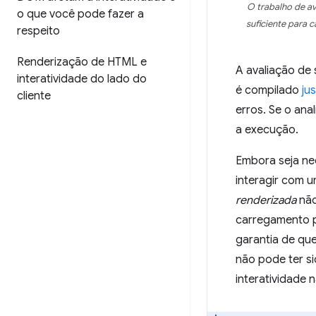
O trabalho de av
o que você pode fazer a
suficiente para c
respeito
Renderização de HTML e
A avaliação de 
interatividade do lado do
é compilado
ju
cliente
erros. Se o ana
a execução.
Embora seja nec
interagir com u
renderizada
não
carregamento p
garantia de qu
não pode ter s
interatividade 