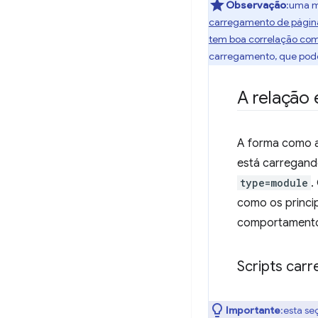
Observação
:uma m
carregamento de págin
tem boa correlação com
carregamento, que podem
A relação 
A forma como as
está carregan
type=module
.
como os princi
comportamentos 
Scripts car
Importante
:esta s