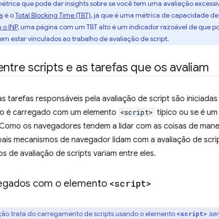
étrica que pode dar insights sobre se você tem uma avaliação excessi
a
é o
Total Blocking Time (TBT)
, já que é uma métrica de capacidade d
 o INP
, uma página com um TBT alto é um indicador razoável de que pod
 estar vinculados ao trabalho de avaliação de script.
entre scripts e as tarefas que os avaliam
 tarefas responsáveis pela avaliação de script são iniciada
do é carregado com um elemento
<script>
típico ou se é u
 Como os navegadores tendem a lidar com as coisas de mane
pais mecanismos de navegador lidam com a avaliação de scr
de avaliação de scripts variam entre eles.
regados com o elemento
<script>
eção trata do carregamento de scripts usando o elemento
se
<script>