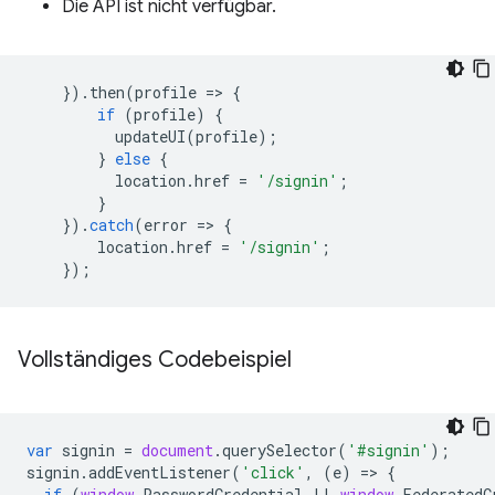
Die API ist nicht verfügbar.
}).
then
(
profile
=
>
{
if
(
profile
)
{
updateUI
(
profile
);
}
else
{
location
.
href
=
'/signin'
;
}
}).
catch
(
error
=
>
{
location
.
href
=
'/signin'
;
});
Vollständiges Codebeispiel
var
signin
=
document
.
querySelector
(
'#signin'
);
signin
.
addEventListener
(
'click'
,
(
e
)
=
>
{
if
(
window
.
PasswordCredential
||
window
.
FederatedC