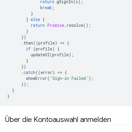
return
gSignIn
(
c
);
break
;
}
}
else
{
return
Promise
.
resolve
();
}
})
.
then
((
profile
)
=
>
{
if
(
profile
)
{
updateUI
(
profile
);
}
})
.
catch
((
error
)
=
>
{
showError
(
'Sign-in Failed'
);
});
}
}
Über die Kontoauswahl anmelden