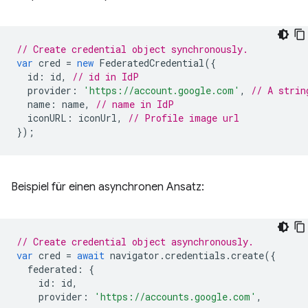
// Create credential object synchronously.
var
cred
=
new
FederatedCredential
({
id
:
id
,
// id in IdP
provider
:
'https://account.google.com'
,
// A strin
name
:
name
,
// name in IdP
iconURL
:
iconUrl
,
// Profile image url
});
Beispiel für einen asynchronen Ansatz:
// Create credential object asynchronously.
var
cred
=
await
navigator
.
credentials
.
create
({
federated
:
{
id
:
id
,
provider
:
'https://accounts.google.com'
,