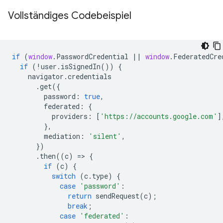
Vollständiges Codebeispiel
if
(
window
.
PasswordCredential
||
window
.
FederatedCre
if
(
!
user
.
isSignedIn
())
{
navigator
.
credentials
.
get
({
password
:
true
,
federated
:
{
providers
:
[
'https://accounts.google.com'
]
},
mediation
:
'silent'
,
})
.
then
((
c
)
=
>
{
if
(
c
)
{
switch
(
c
.
type
)
{
case
'password'
:
return
sendRequest
(
c
);
break
;
case
'federated'
: