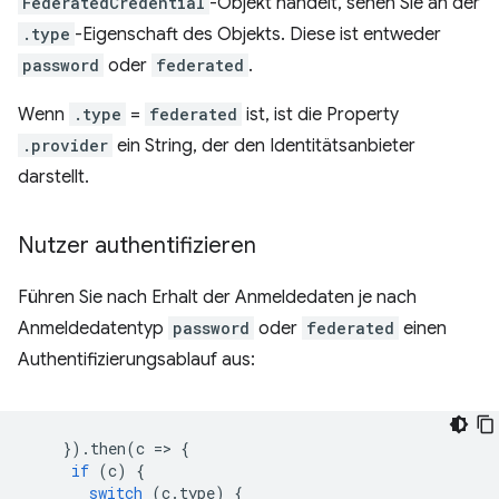
FederatedCredential
-Objekt handelt, sehen Sie an der
.type
-Eigenschaft des Objekts. Diese ist entweder
password
oder
federated
.
Wenn
.type
=
federated
ist, ist die Property
.provider
ein String, der den Identitätsanbieter
darstellt.
Nutzer authentifizieren
Führen Sie nach Erhalt der Anmeldedaten je nach
Anmeldedatentyp
password
oder
federated
einen
Authentifizierungsablauf aus:
}).
then
(
c
=
>
{
if
(
c
)
{
switch
(
c
.
type
)
{