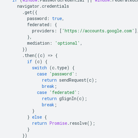
navigator
.
credentials
.
get
({
password
:
true
,
federated
:
{
providers
:
[
'https://accounts.google.com'
]
},
mediation
:
'optional'
,
})
.
then
((
c
)
=
>
{
if
(
c
)
{
switch
(
c
.
type
)
{
case
'password'
:
return
sendRequest
(
c
);
break
;
case
'federated'
:
return
gSignIn
(
c
);
break
;
}
}
else
{
return
Promise
.
resolve
();
}
})