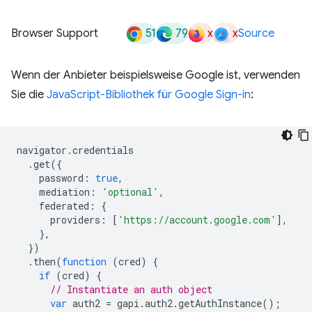
51
79
x
x
Browser Support
Source
Wenn der Anbieter beispielsweise Google ist, verwenden
Sie die
JavaScript-Bibliothek für Google Sign-in
:
navigator
.
credentials
.
get
({
password
:
true
,
mediation
:
'optional'
,
federated
:
{
providers
:
[
'https://account.google.com'
],
},
})
.
then
(
function
(
cred
)
{
if
(
cred
)
{
// Instantiate an auth object
var
auth2
=
gapi
.
auth2
.
getAuthInstance
();