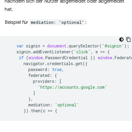
nachdem sich der Nutzer abgemeldet oder abgemeldet
hat.
Beispiel für
mediation: 'optional'
:
var
signin
=
document
.
querySelector
(
'#signin'
);
signin
.
addEventListener
(
'click'
,
e
=
>
{
if
(
window
.
PasswordCredential
||
window
.
Federat
navigator
.
credentials
.
get
({
password
:
true
,
federated
:
{
providers
:
[
'https://accounts.google.com'
]
},
mediation
:
'optional'
}).
then
(
c
=
>
{