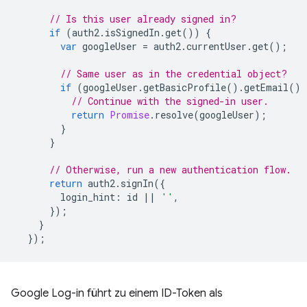
// Is this user already signed in?
if
(
auth2
.
isSignedIn
.
get
())
{
var
googleUser
=
auth2
.
currentUser
.
get
();
// Same user as in the credential object?
if
(
googleUser
.
getBasicProfile
().
getEmail
()
// Continue with the signed-in user.
return
Promise
.
resolve
(
googleUser
);
}
}
// Otherwise, run a new authentication flow.
return
auth2
.
signIn
({
login_hint
:
id
||
''
,
});
}
});
Google Log-in führt zu einem ID-Token als