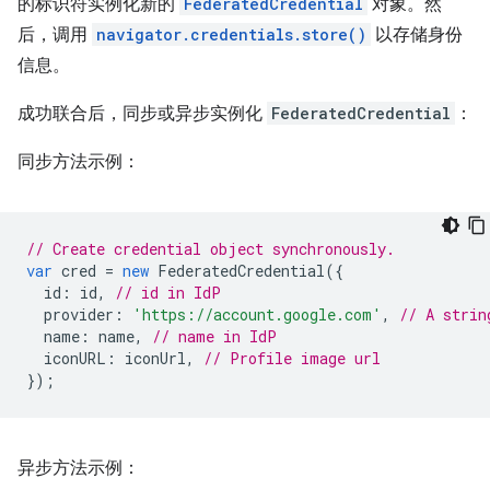
的标识符实例化新的
FederatedCredential
对象。然
后，调用
navigator.credentials.store()
以存储身份
信息。
成功联合后，同步或异步实例化
FederatedCredential
：
同步方法示例：
// Create credential object synchronously.
var
cred
=
new
FederatedCredential
({
id
:
id
,
// id in IdP
provider
:
'https://account.google.com'
,
// A strin
name
:
name
,
// name in IdP
iconURL
:
iconUrl
,
// Profile image url
});
异步方法示例：