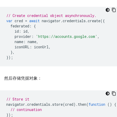
// Create credential object asynchronously.
var
cred
=
await
navigator
.
credentials
.
create
({
federated
:
{
id
:
id
,
provider
:
'https://accounts.google.com'
,
name
:
name
,
iconURL
:
iconUrl
,
},
});
然后存储凭据对象：
// Store it
navigator
.
credentials
.
store
(
cred
).
then
(
function
()
{
// continuation
});