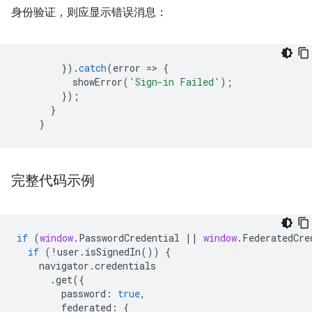
身份验证，则应显示错误消息：
}).
catch
(
error
=
>
{
showError
(
'Sign-in Failed'
);
});
}
}
完整代码示例
if
(
window
.
PasswordCredential
||
window
.
FederatedCre
if
(
!
user
.
isSignedIn
())
{
navigator
.
credentials
.
get
({
password
:
true
,
federated
:
{