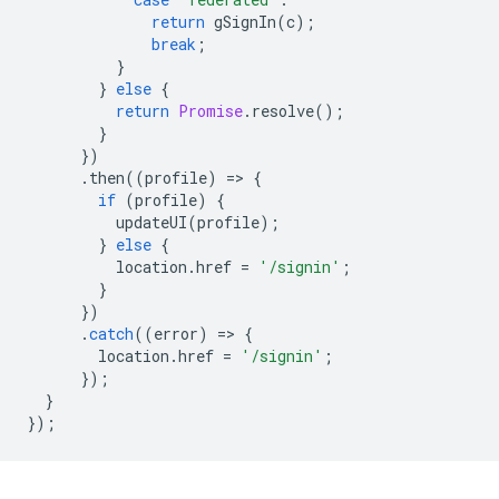
return
gSignIn
(
c
);
break
;
}
}
else
{
return
Promise
.
resolve
();
}
})
.
then
((
profile
)
=
>
{
if
(
profile
)
{
updateUI
(
profile
);
}
else
{
location
.
href
=
'/signin'
;
}
})
.
catch
((
error
)
=
>
{
location
.
href
=
'/signin'
;
});
}
});