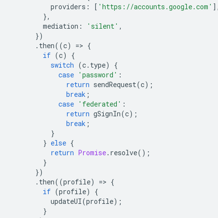
providers
:
[
'https://accounts.google.com'
]
},
mediation
:
'silent'
,
})
.
then
((
c
)
=
>
{
if
(
c
)
{
switch
(
c
.
type
)
{
case
'password'
:
return
sendRequest
(
c
);
break
;
case
'federated'
:
return
gSignIn
(
c
);
break
;
}
}
else
{
return
Promise
.
resolve
();
}
})
.
then
((
profile
)
=
>
{
if
(
profile
)
{
updateUI
(
profile
);
}