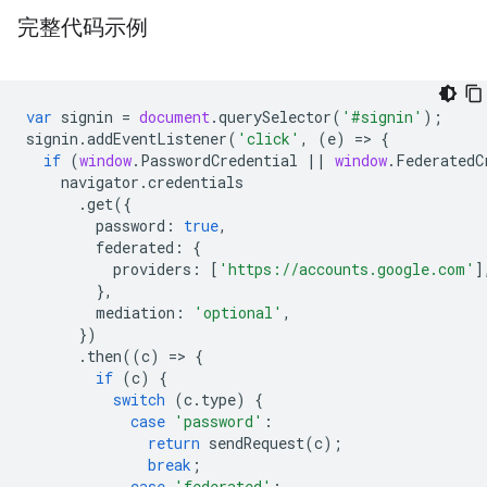
完整代码示例
var
signin
=
document
.
querySelector
(
'#signin'
);
signin
.
addEventListener
(
'click'
,
(
e
)
=
>
{
if
(
window
.
PasswordCredential
||
window
.
FederatedC
navigator
.
credentials
.
get
({
password
:
true
,
federated
:
{
providers
:
[
'https://accounts.google.com'
]
},
mediation
:
'optional'
,
})
.
then
((
c
)
=
>
{
if
(
c
)
{
switch
(
c
.
type
)
{
case
'password'
:
return
sendRequest
(
c
);
break
;
case
'federated'
: