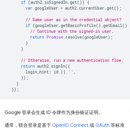
if
(
auth2
.
isSignedIn
.
get
())
{
var
googleUser
=
auth2
.
currentUser
.
get
();
// Same user as in the credential object?
if
(
googleUser
.
getBasicProfile
().
getEmail
()
// Continue with the signed-in user.
return
Promise
.
resolve
(
googleUser
);
}
}
// Otherwise, run a new authentication flow.
return
auth2
.
signIn
({
login_hint
:
id
||
''
,
});
}
});
Google 登录会生成 ID 令牌作为身份验证证明。
通常，联合登录是基于
OpenID Connect
或
OAuth
等标准