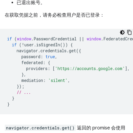
已退出账号。
在获取凭据之前，请务必检查用户是否已登录：
if
(
window
.
PasswordCredential
||
window
.
FederatedCre
if
(
!
user
.
isSignedIn
())
{
navigator
.
credentials
.
get
({
password
:
true
,
federated
:
{
providers
:
[
'https://accounts.google.com'
],
},
mediation
:
'silent'
,
});
// ...
}
}
navigator.credentials.get()
返回的 promise 会使用