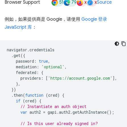
51
79
x
x
Browser Support
Source
例如，如果提供商是 Google，请使用
Google 登录
JavaScript 库
：
navigator
.
credentials
.
get
({
password
:
true
,
mediation
:
'optional'
,
federated
:
{
providers
:
[
'https://account.google.com'
],
},
})
.
then
(
function
(
cred
)
{
if
(
cred
)
{
// Instantiate an auth object
var
auth2
=
gapi
.
auth2
.
getAuthInstance
();
// Is this user already signed in?