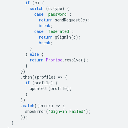
if
(
c
)
{
switch
(
c
.
type
)
{
case
'password'
:
return
sendRequest
(
c
);
break
;
case
'federated'
:
return
gSignIn
(
c
);
break
;
}
}
else
{
return
Promise
.
resolve
();
}
})
.
then
((
profile
)
=
>
{
if
(
profile
)
{
updateUI
(
profile
);
}
})
.
catch
((
error
)
=
>
{
showError
(
'Sign-in Failed'
);
});
}