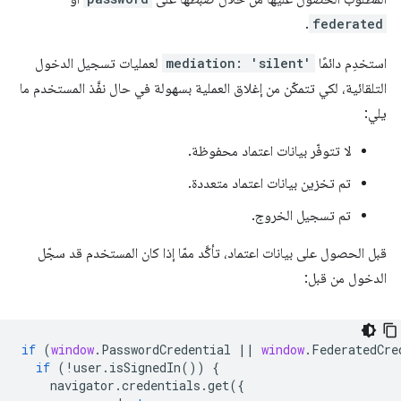
.
federated
استخدِم دائمًا
mediation: 'silent'
لعمليات تسجيل الدخول
التلقائية، لكي تتمكّن من إغلاق العملية بسهولة في حال نفَّذ المستخدم ما
يلي:
لا تتوفّر بيانات اعتماد محفوظة.
تم تخزين بيانات اعتماد متعددة.
تم تسجيل الخروج.
قبل الحصول على بيانات اعتماد، تأكَّد ممّا إذا كان المستخدم قد سجّل
الدخول من قبل:
if
(
window
.
PasswordCredential
||
window
.
FederatedCre
if
(
!
user
.
isSignedIn
())
{
navigator
.
credentials
.
get
({