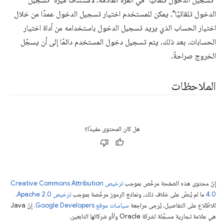
الدخول تلقائيًا"، يمكن للمستخدم اختيار تسجيل الدخول عمدًا من خلال
اختيار الحساب الذي يريد تسجيل الدخول باستخدامه من أداة اختيار
الحسابات. بعد ذلك، يتم تسجيل دخول المستخدم دائمًا إلى أن يسجّل
الخروج صراحةً.
الملاحظات
هل كان المحتوى مفيدًا؟
إنّ محتوى هذه الصفحة مرخّص بموجب
ترخيص Creative Commons Attribution
4.0‏
ما لم يُنصّ على خلاف ذلك، ونماذج الرموز مرخّصة بموجب
ترخيص Apache 2.0‏
.
للاطّلاع على التفاصيل، يُرجى مراجعة
سياسات موقع Google Developers‏
. إنّ Java
هي علامة تجارية مسجَّلة لشركة Oracle و/أو شركائها التابعين.