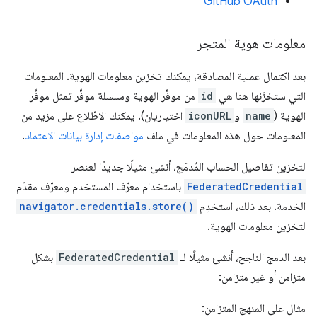
GitHub OAuth
معلومات هوية المتجر
بعد اكتمال عملية المصادقة، يمكنك تخزين معلومات الهوية. المعلومات
التي ستخزّنها هنا هي
id
من موفِّر الهوية وسلسلة موفِّر تمثل موفِّر
الهوية (
name
و
iconURL
اختياريان). يمكنك الاطّلاع على مزيد من
المعلومات حول هذه المعلومات في ملف
مواصفات إدارة بيانات الاعتماد
.
لتخزين تفاصيل الحساب المُدمَج، أنشئ مثيلًا جديدًا لعنصر
FederatedCredential
باستخدام معرّف المستخدم ومعرّف مقدّم
الخدمة. بعد ذلك، استخدِم
navigator.credentials.store()
لتخزين معلومات الهوية.
بعد الدمج الناجح، أنشئ مثيلًا لـ
FederatedCredential
بشكل
متزامن أو غير متزامن:
مثال على المنهج المتزامن: