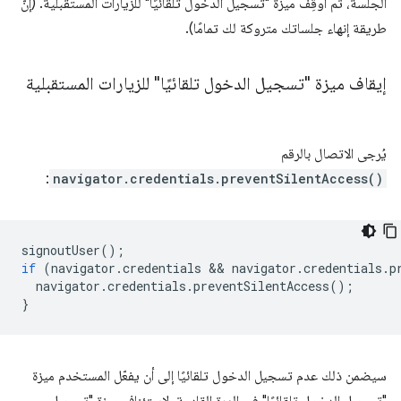
الجلسة، ثم أوقِف ميزة "تسجيل الدخول تلقائيًا" للزيارات المستقبلية. (إنّ
طريقة إنهاء جلساتك متروكة لك تمامًا).
إيقاف ميزة "تسجيل الدخول تلقائيًا" للزيارات المستقبلية
يُرجى الاتصال بالرقم
:
navigator.credentials.preventSilentAccess()
signoutUser
();
if
(
navigator
.
credentials
 && 
navigator
.
credentials
.
p
navigator
.
credentials
.
preventSilentAccess
();
}
سيضمن ذلك عدم تسجيل الدخول تلقائيًا إلى أن يفعّل المستخدم ميزة
"تسجيل الدخول تلقائيًا" في المرة القادمة. لاستئناف ميزة "تسجيل