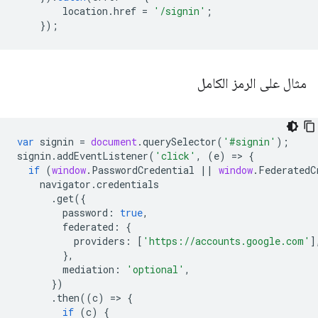
location
.
href
=
'/signin'
;
});
مثال على الرمز الكامل
var
signin
=
document
.
querySelector
(
'#signin'
);
signin
.
addEventListener
(
'click'
,
(
e
)
=
>
{
if
(
window
.
PasswordCredential
||
window
.
FederatedC
navigator
.
credentials
.
get
({
password
:
true
,
federated
:
{
providers
:
[
'https://accounts.google.com'
]
},
mediation
:
'optional'
,
})
.
then
((
c
)
=
>
{
if
(
c
)
{