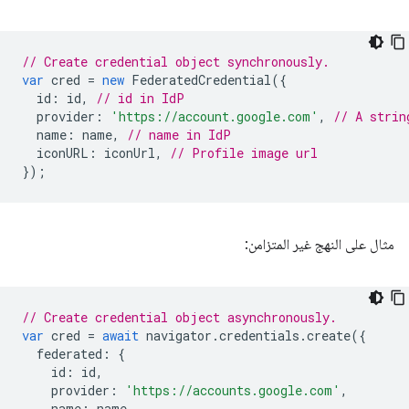
// Create credential object synchronously.
var
cred
=
new
FederatedCredential
({
id
:
id
,
// id in IdP
provider
:
'https://account.google.com'
,
// A strin
name
:
name
,
// name in IdP
iconURL
:
iconUrl
,
// Profile image url
});
مثال على النهج غير المتزامن:
// Create credential object asynchronously.
var
cred
=
await
navigator
.
credentials
.
create
({
federated
:
{
id
:
id
,
provider
:
'https://accounts.google.com'
,
name
:
name
,