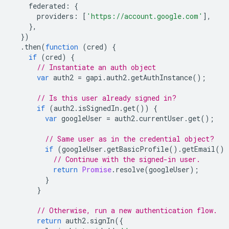
federated
:
{
providers
:
[
'https://account.google.com'
],
},
})
.
then
(
function
(
cred
)
{
if
(
cred
)
{
// Instantiate an auth object
var
auth2
=
gapi
.
auth2
.
getAuthInstance
();
// Is this user already signed in?
if
(
auth2
.
isSignedIn
.
get
())
{
var
googleUser
=
auth2
.
currentUser
.
get
();
// Same user as in the credential object?
if
(
googleUser
.
getBasicProfile
().
getEmail
()
// Continue with the signed-in user.
return
Promise
.
resolve
(
googleUser
);
}
}
// Otherwise, run a new authentication flow.
return
auth2
.
signIn
({