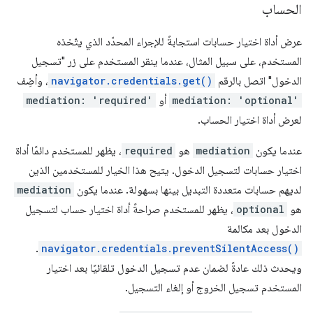
الحساب
عرض أداة اختيار حسابات استجابةً للإجراء المحدّد الذي يتّخذه
المستخدم، على سبيل المثال، عندما ينقر المستخدم على زر "تسجيل
الدخول" اتصل بالرقم
navigator.credentials.get()
، وأضِف
mediation: 'optional'
أو
mediation: 'required'
لعرض أداة اختيار الحساب.
عندما يكون
mediation
هو
required
، يظهر للمستخدم دائمًا أداة
اختيار حسابات لتسجيل الدخول. يتيح هذا الخيار للمستخدمين الذين
لديهم حسابات متعددة التبديل بينها بسهولة. عندما يكون
mediation
هو
optional
، يظهر للمستخدم صراحةً أداة اختيار حساب لتسجيل
الدخول بعد مكالمة
.
navigator.credentials.preventSilentAccess()
ويحدث ذلك عادةً لضمان عدم تسجيل الدخول تلقائيًا بعد اختيار
المستخدم تسجيل الخروج أو إلغاء التسجيل.