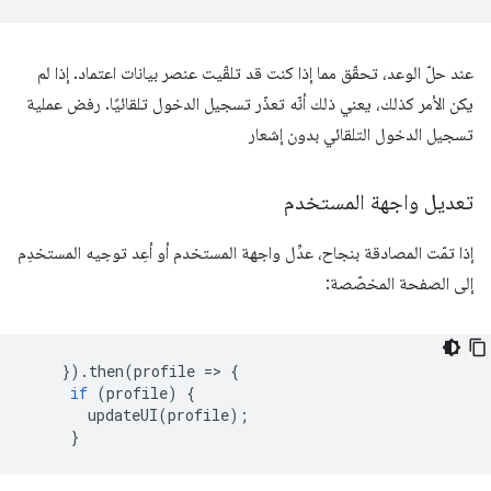
عند حلّ الوعد، تحقّق مما إذا كنت قد تلقّيت عنصر بيانات اعتماد. إذا لم
يكن الأمر كذلك، يعني ذلك أنّه تعذّر تسجيل الدخول تلقائيًا. رفض عملية
تسجيل الدخول التلقائي بدون إشعار
تعديل واجهة المستخدم
إذا تمّت المصادقة بنجاح، عدِّل واجهة المستخدم أو أعِد توجيه المستخدِم
إلى الصفحة المخصّصة:
}).
then
(
profile
=
>
{
if
(
profile
)
{
updateUI
(
profile
);
}