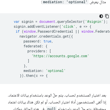
مثال يعرض
mediation: 'optional'
:
var
signin
=
document
.
querySelector
(
'#signin'
);
signin
.
addEventListener
(
'click'
,
e
=
>
{
if
(
window
.
PasswordCredential
||
window
.
Federat
navigator
.
credentials
.
get
({
password
:
true
,
federated
:
{
providers
:
[
'https://accounts.google.com'
]
},
mediation
:
'optional'
}).
then
(
c
=
>
{
بعد اختيار المستخدم لحساب، يتم حلّ الوعد باستخدام بيانات الاعتماد.
إذا ألغى المستخدمون أداة اختيار الحساب، أو لم تكن هناك بيانات اعتماد
محفوظة، يتم حلّ الوعد باستخدام
null
. في هذه الحالة، يمكنك