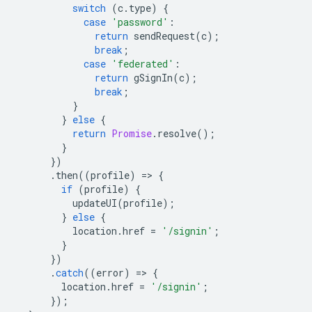
switch
(
c
.
type
)
{
case
'password'
:
return
sendRequest
(
c
);
break
;
case
'federated'
:
return
gSignIn
(
c
);
break
;
}
}
else
{
return
Promise
.
resolve
();
}
})
.
then
((
profile
)
=
>
{
if
(
profile
)
{
updateUI
(
profile
);
}
else
{
location
.
href
=
'/signin'
;
}
})
.
catch
((
error
)
=
>
{
location
.
href
=
'/signin'
;
});