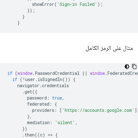
showError
(
'Sign-in Failed'
);
});
}
}
مثال على الرمز الكامل
if
(
window
.
PasswordCredential
||
window
.
FederatedCre
if
(
!
user
.
isSignedIn
())
{
navigator
.
credentials
.
get
({
password
:
true
,
federated
:
{
providers
:
[
'https://accounts.google.com'
]
},
mediation
:
'silent'
,
})
.
then
((
c
)
=
>
{