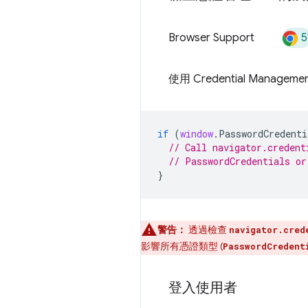
5
Browser Support
使用 Credential Manag
if
(
window
.
PasswordCredenti
// Call navigator.credent
// PasswordCredentials or
}
警告：
透過檢查
navigator.cred
影響所有憑證類型 (
PasswordCredent
登入使用者