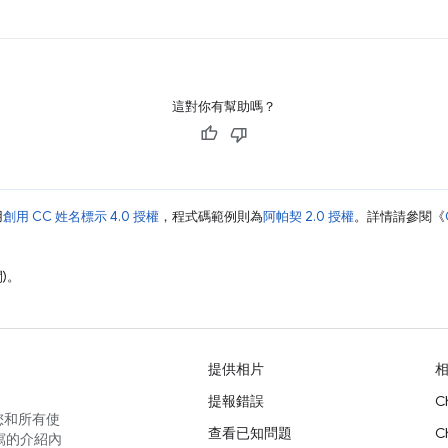
這對你有幫助嗎？
用
創用 CC 姓名標示 4.0 授權
，程式碼範例則為
阿帕契 2.0 授權
。詳情請參閱《
間)。
提供相片
提報錯誤
C
您和所有使
查看已知問題
C
寫的介紹內