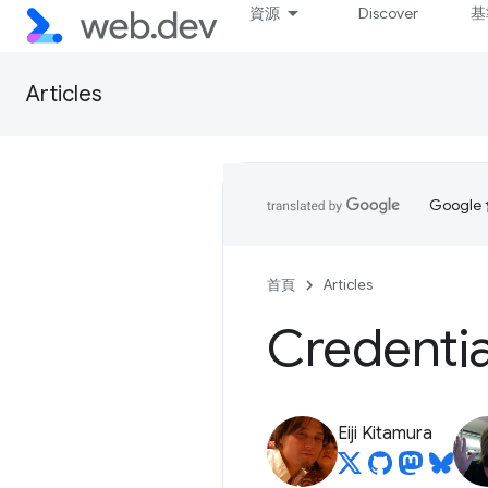
資源
Discover
基
Articles
Goog
首頁
Articles
Credenti
Eiji Kitamura