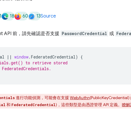
1
18
60
13
Source
ement API 前，請先確認是否支援
PasswordCredential
或
Feder
al
||
window
.
FederatedCredential
)
{
ials.get() to retrieve stored
 FederatedCredentials.
進行功能偵測，可能會在支援
WebAuthn
(PublicKeyCred
entials
和
)，這些類型是由憑證管理 API 定義。
瞭解
ial
FederatedCredential