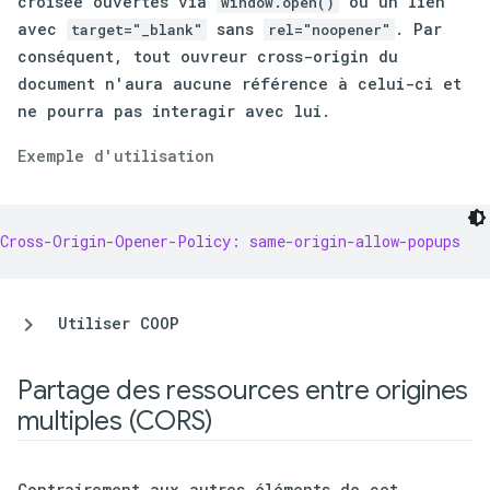
croisée ouvertes via
ou un lien
window.open()
avec
sans
. Par
target="_blank"
rel="noopener"
conséquent, tout ouvreur cross-origin du
document n'aura aucune référence à celui-ci et
ne pourra pas interagir avec lui.
Exemple d'utilisation
Cross-Origin-Opener-Policy: same-origin-allow-popups
Utiliser COOP
Partage des ressources entre origines
multiples (CORS)
Contrairement aux autres éléments de cet