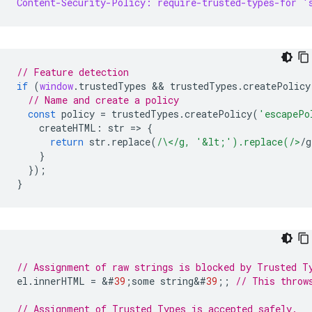
Content-Security-Policy: require-trusted-types-for '
// Feature detection
if
(
window
.
trustedTypes
 && 
trustedTypes
.
createPolicy
// Name and create a policy
const
policy
=
trustedTypes
.
createPolicy
(
'escapePo
createHTML
:
str
=
>
{
return
str
.
replace
(
/\</g, '&lt;').replace(/>
/
g
}
});
}
// Assignment of raw strings is blocked by Trusted T
el
.
innerHTML
=
&
#
39
;
some
string
&
#
39
;;
// This throw
// Assignment of Trusted Types is accepted safely.