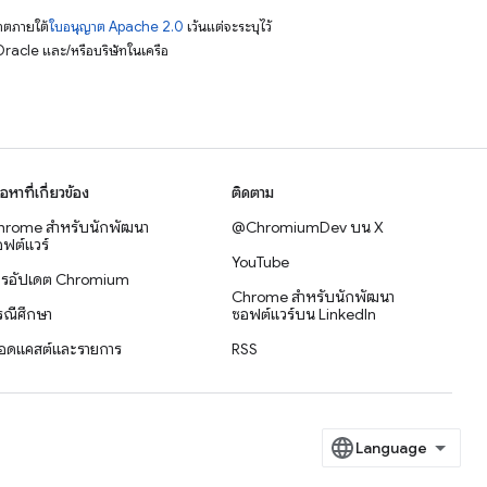
าตภายใต้
ใบอนุญาต Apache 2.0
เว้นแต่จะระบุไว้
racle และ/หรือบริษัทในเครือ
ื้อหาที่เกี่ยวข้อง
ติดตาม
hrome สำหรับนักพัฒนา
@ChromiumDev บน X
ฟต์แวร์
YouTube
ารอัปเดต Chromium
Chrome สำหรับนักพัฒนา
รณีศึกษา
ซอฟต์แวร์บน LinkedIn
อดแคสต์และรายการ
RSS