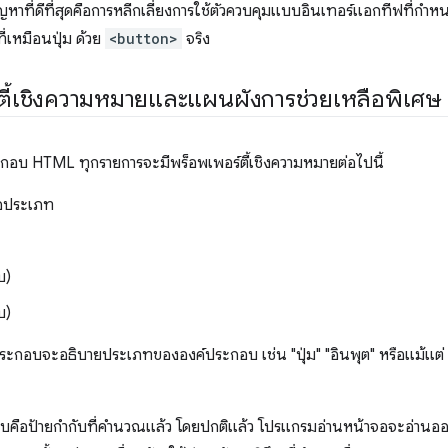
้ปัญหาที่ดีที่สุดคือการหลีกเลี่ยงการใช้ตัวควบคุมแบบอินเทอร์แอกทีฟที่กำห
ี่เหมือนปุ่ม ด้วย
<button>
จริง
ตี้เชิงความหมายและแผนผังการช่วยเหลือพิเศษ
ะกอบ HTML ทุกรายการจะมีพร็อพเพอร์ตี้เชิงความหมายต่อไปนี้
ือประเภท
บ)
บ)
ะกอบจะอธิบายประเภทขององค์ประกอบ เช่น "ปุ่ม" "อินพุต" หรือแม้แต่ 
คือป้ายกำกับที่คำนวณแล้ว โดยปกติแล้ว โปรแกรมอ่านหน้าจอจะอ่านออ