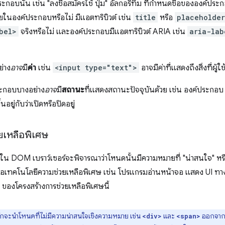
บนั้น เช่น "ลงชื่อสมัครใช้ ปุ่ม" อัลกอริทึม ที่กำหนดชื่อขององค์ประก
ายในองค์ประกอบหรือไม่ มีแอตทริบิวต์ เช่น
title
หรือ
placeholder
bel>
จริงหรือไม่ และองค์ประกอบมีแอตทริบิวต์ ARIA เช่น
aria-lab
่าง
อาจ
มี
ค่า
เช่น
<input type="text">
อาจมีค่าที่แสดงถึงสิ่งที่ผู
ระกอบบางอย่าง
อาจ
มี
สถานะ
ที่แสดงสถานะปัจจุบันด้วย เช่น องค์ประกอ
ขึ้นอยู่กับว่าเปิดหรือปิดอยู่
ยเหลือพิเศษ
น DOM เบราว์เซอร์จะพิจารณาว่าโหนดนั้นมีความหมายที่ "น่าสนใจ" หร
ื่อเทคโนโลยีความช่วยเหลือพิเศษ เช่น โปรแกรมอ่านหน้าจอ แสดง UI ทางเ
 ของโครงสร้างการช่วยเหลือพิเศษนี้
มักจะนำโหนดที่ไม่มีความน่าสนใจเชิงความหมาย เช่น
และ
ออกจากแ
<div>
<span>