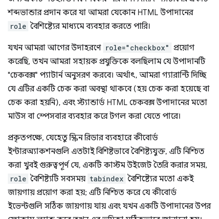
শব্দভান্ডার প্রদান করে যা আমরা যেকোন HTML উপাদানের
role
বৈশিষ্ট্যের মাধ্যমে ব্যবহার করতে পারি।
যখন আমরা আগের উদাহরণে
role="checkbox"
প্রয়োগ
করেছি, তখন আমরা সহায়ক প্রযুক্তিকে বলছিলাম যে উপাদানটি
"চেকবক্স" প্যাটার্ন অনুসরণ করবে। অর্থাৎ, আমরা গ্যারান্টি দিচ্ছি
যে এটির একটি চেক করা অবস্থা থাকবে (হয় চেক করা হয়েছে বা
চেক করা হয়নি), এবং স্ট্যান্ডার্ড HTML চেকবক্স উপাদানের মতো
মাউস বা স্পেসবার ব্যবহার করে টগল করা যেতে পারে।
প্রকৃতপক্ষে, যেহেতু স্ক্রিন রিডার ব্যবহারে কীবোর্ড
ইন্টারঅ্যাকশনগুলি এতটাই বিশিষ্টভাবে বৈশিষ্ট্যযুক্ত, এটি নিশ্চিত
করা খুবই গুরুত্বপূর্ণ যে, একটি কাস্টম উইজেট তৈরি করার সময়,
role
বৈশিষ্ট্যটি সবসময়
tabindex
বৈশিষ্ট্যের মতো একই
জায়গায় প্রয়োগ করা হয়; এটি নিশ্চিত করে যে কীবোর্ড
ইভেন্টগুলি সঠিক জায়গায় যায় এবং যখন একটি উপাদানের উপর