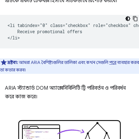
এটিকে একটি চেকবক্স হিসাবে সঠিকভাবে রিপোর্ট করবে।
<li tabindex="0" class="checkbox" role="checkbox" che
    Receive promotional offers

দ্রষ্টব্য:
আমরা ARIA বৈশিষ্ট্যগুলির তালিকা এবং কখন সেগুলি
পরে
ব্যবহার করব
তা কভার করব৷
ARIA স্ট্যান্ডার্ড DOM অ্যাক্সেসিবিলিটি ট্রি পরিবর্তন ও পরিবর্ধন
করে কাজ করে।