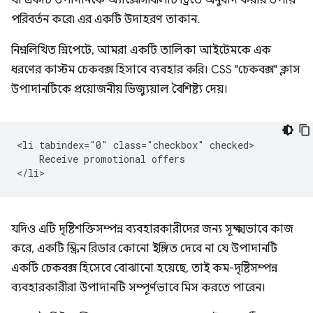
যা একটি উপাদানকে অ্যাক্সেসিবিলিটি ট্রিতে অনুবাদ করার উপায়
পরিবর্তন করে৷ এর একটি উদাহরণ তাকান.
নিম্নলিখিত স্নিপেটে, আমরা একটি তালিকা আইটেমকে এক
ধরণের কাস্টম চেকবক্স হিসাবে ব্যবহার করি। CSS "চেকবক্স" ক্লাস
উপাদানটিকে প্রয়োজনীয় ভিজ্যুয়াল বৈশিষ্ট্য দেয়।
<li tabindex="0" class="checkbox" checked>

    Receive promotional offers

যদিও এটি দৃষ্টিশক্তিসম্পন্ন ব্যবহারকারীদের জন্য সূক্ষ্মভাবে কাজ
করে, একটি স্ক্রিন রিডার কোনো ইঙ্গিত দেবে না যে উপাদানটি
একটি চেকবক্স হিসেবে বোঝানো হয়েছে, তাই কম-দৃষ্টিসম্পন্ন
ব্যবহারকারীরা উপাদানটি সম্পূর্ণভাবে মিস করতে পারেন।