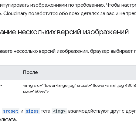
ипулировать изображениями по требованию. Чтобы настро
. Cloudinary позаботится обо всех деталях за вас и не тр
ание нескольких версий изображений
ываете несколько версий изображения, браузер выбирает л
После
r-
<img src="flower-large.jpg" srcset="flower-small.jpg 480 В
size="50vw">
,
srcset
и
sizes
тега
<img>
взаимодействуют друг с друг
льтата.