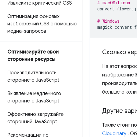
# macOS/Linux
Извлеките критический CSS
convert
flower.j
Оптимизация фоновых
# Windows
изображений CSS с помощью
magick
convert
f
медиа-запросов
Сколько ве
Оптимизируйте свои
сторонние ресурсы
На этот вопро
Производительность
изображение 3
стороннего Java
Script
производитель
большего коли
Выявление медленного
стороннего Java
Script
Другие вар
Эффективно загружайте
сторонний Java
Script
Также стоит п
Cloudinary
. Об
Рекомендации по