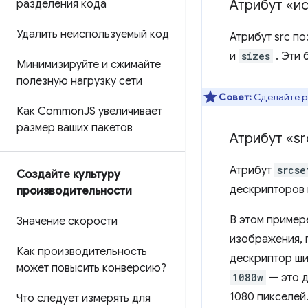
Атрибут «и
разделения кода
Удалить неиспользуемый код
Атрибут src по
и
sizes
. Эти 
Минимизируйте и сжимайте
полезную нагрузку сети
Совет:
Сделайте р
Как Common
JS увеличивает
размер ваших пакетов
Атрибут «sr
Атрибут
srcse
Создайте культуру
дескрипторов 
производительности
В этом пример
Значение скорости
изображения, 
Как производительность
дескриптор ш
может повысить конверсию?
1080w
— это 
1080 пикселей
Что следует измерять для