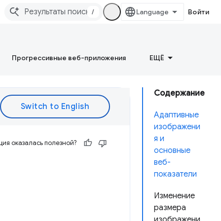
/
Войти
Прогрессивные веб-приложения
ЕЩЁ
Содержание
Адаптивные
изображени
я и
ия оказалась полезной?
основные
веб-
показатели
Изменение
размера
изображени