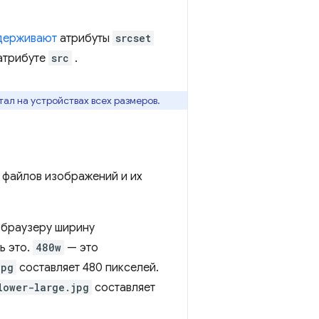
держивают
атрибуты
srcset
 атрибуте
src
.
ал на устройствах всех размеров.
 файлов изображений и их
 браузеру ширину
ь это.
480w
— это
jpg
составляет 480 пикселей.
lower-large.jpg
составляет