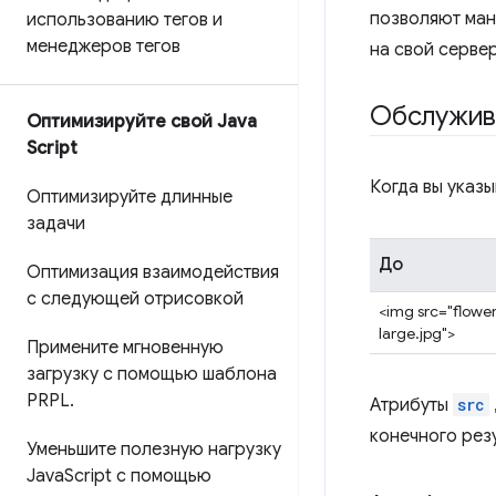
позволяют ман
использованию тегов и
менеджеров тегов
на свой сервер
Обслужив
Оптимизируйте свой Java
Script
Когда вы указ
Оптимизируйте длинные
задачи
До
Оптимизация взаимодействия
с следующей отрисовкой
<img src="flowe
large.jpg">
Примените мгновенную
загрузку с помощью шаблона
PRPL
.
Атрибуты
src
конечного резу
Уменьшите полезную нагрузку
Java
Script с помощью