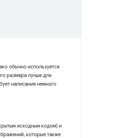
нако обычно используется
го размера лучше для
ебует написания немного
крытым исходным кодом) и
ображений, которые также