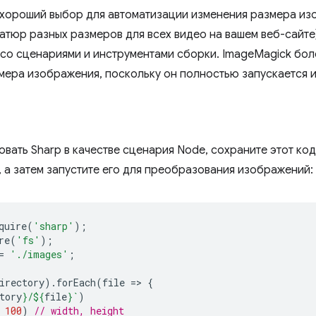
 хороший выбор для автоматизации изменения размера из
атюр разных размеров для всех видео на вашем веб-сайте
 со сценариями и инструментами сборки. ImageMagick бо
мера изображения, поскольку он полностью запускается и
вать Sharp в качестве сценария Node, сохраните этот код
, а затем запустите его для преобразования изображений:
quire
(
'sharp'
);
re
(
'fs'
);
=
'./images'
;
irectory
).
forEach
(
file
=
>
{
tory
}
/
${
file
}
`
)
100
)
// width, height