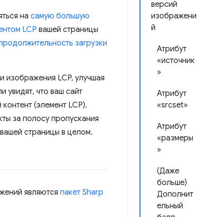
версий
яться на
самую большую
изображени
й
ентом LCP
вашей страницы
продолжительность загрузки
Атрибут
«источник
»
и изображения LCP, улучшая
и увидят, что ваш сайт
Атрибут
 контент (элемент LCP).
«srcset»
ты за полосу пропускания
Атрибут
 вашей страницы в целом.
«размеры
»
(Даже
больше)
ажений являются
пакет Sharp
Дополнит
ельный