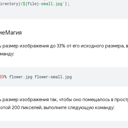
irectory
}
/
${
file
}
-small.jpg`
);
иеМагия
ь размер изображения до 33% от его исходного размера, 
манду:
33
%
flower.jpg
ь размер изображения так, чтобы оно помещалось в прос
сотой 200 пикселей, выполните следующую команду: