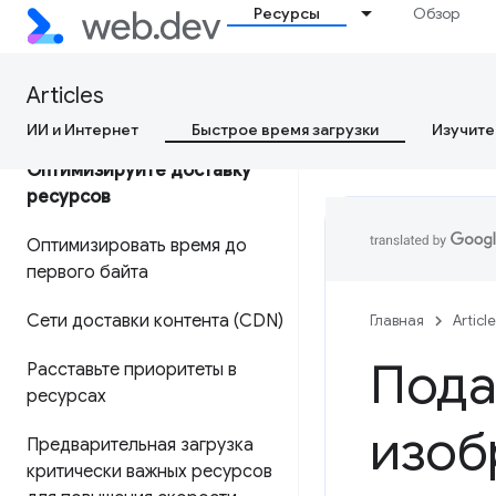
Ресурсы
Обзор
Почему данные CrUX
отличаются от моих данных
Articles
RUM?
ИИ и Интернет
Быстрое время загрузки
Изучите
Оптимизируйте доставку
ресурсов
Оптимизировать время до
первого байта
Сети доставки контента (CDN)
Главная
Articl
Пода
Расставьте приоритеты в
ресурсах
изоб
Предварительная загрузка
критически важных ресурсов