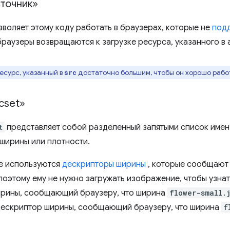
сточник»
зволяет этому коду работать в браузерах, которые не
под
браузеры возвращаются к загрузке ресурса, указанного в
есурс, указанный в
достаточно большим, чтобы он хорошо работ
src
cset»
t
представляет собой разделенный запятыми список имен
ширины или плотности.
е используются
дескрипторы ширины
, которые сообщают
поэтому ему не нужно загружать изображение, чтобы узнат
ирины, сообщающий браузеру, что ширина
flower-small.
дескриптор ширины, сообщающий браузеру, что ширина
f
.