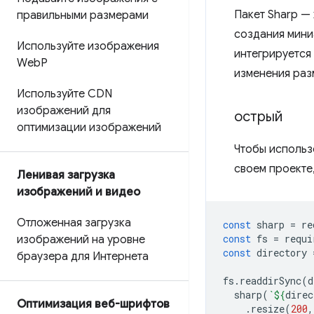
Пакет Sharp —
правильными размерами
создания мини
Используйте изображения
интегрируется
Web
P
изменения раз
Используйте CDN
изображений для
острый
оптимизации изображений
Чтобы использо
своем проекте
Ленивая загрузка
изображений и видео
Отложенная загрузка
const
sharp
=
re
const
fs
=
requi
изображений на уровне
const
directory
браузера для Интернета
fs
.
readdirSync
(
d
sharp
(
`
${
direc
Оптимизация веб-шрифтов
.
resize
(
200
,