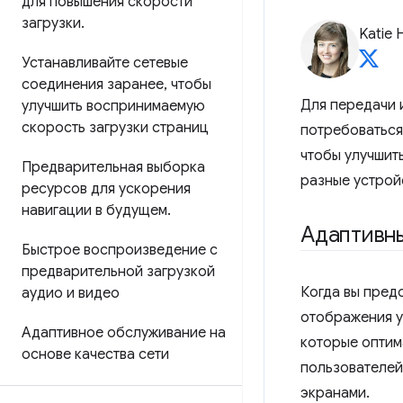
для повышения скорости
загрузки
.
Katie 
Устанавливайте сетевые
соединения заранее
,
чтобы
Для передачи 
улучшить воспринимаемую
скорость загрузки страниц
потребоваться
чтобы улучшит
Предварительная выборка
разные устрой
ресурсов для ускорения
навигации в будущем
.
Адаптивны
Быстрое воспроизведение с
предварительной загрузкой
Когда вы пред
аудио и видео
отображения у
Адаптивное обслуживание на
которые оптим
основе качества сети
пользователей
экранами.