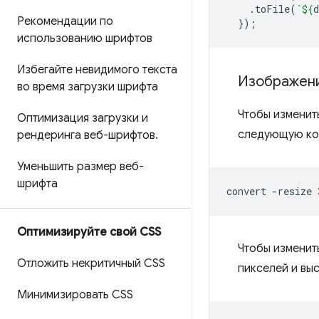
.
toFile
(
`
${
d
Рекомендации по
});
использованию шрифтов
Избегайте невидимого текста
Изображен
во время загрузки шрифта
Чтобы изменит
Оптимизация загрузки и
следующую ко
рендеринга веб-шрифтов
.
Уменьшить размер веб-
шрифта
convert
-resize
Оптимизируйте свой CSS
Чтобы изменит
Отложить некритичный CSS
пикселей и вы
Минимизировать CSS