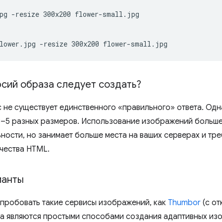
pg
-resize
300x200
flower-small.jpg

lower.jpg
-resize
300x200
рсий образа следует создать?
с не существует единственного «правильного» ответа. Од
–5 разных размеров. Использование изображений больше
ности, но занимает больше места на ваших серверах и тр
чества HTML.
ианты
опробовать такие сервисы изображений, как
Thumbor
(с от
а являются простыми способами создания адаптивных из