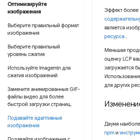
Оптимизируйте
Эффект более 
изображения
содержательну
Выберите правильный формат
является изоб
изображения
ресурса
.
Выберите правильный
Меньшая продо
уровень сжатия
оценку LCP ваш
загружается б
Используйте Imagemin для
сжатия изображений
Использование
для других рес
Замените анимированные GIF-
файлы видео для более
Изменени
быстрой загрузки страниц
.
Подавайте адаптивные
Двумя наиболе
изображения
npm
и
инструм
Подавайте изображения с