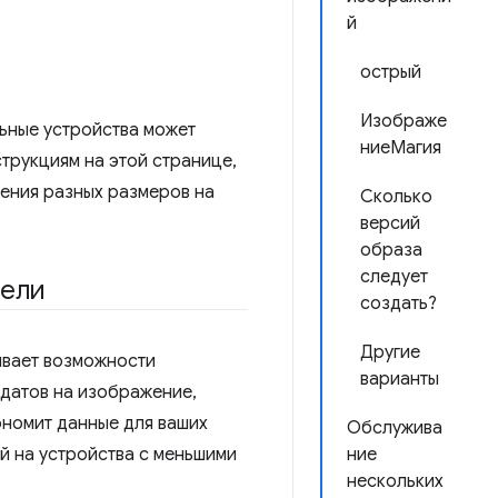
й
острый
Изображе
ьные устройства может
ниеМагия
трукциям на этой странице,
жения разных размеров на
Сколько
версий
образа
следует
тели
создать?
Другие
ивает возможности
варианты
идатов на изображение,
ономит данные для ваших
Обслужива
й на устройства с меньшими
ние
нескольких