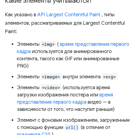
Какие элементы учитываются?
Как указано в
API Largest Contentful Paint
, типы
элементов, рассматриваемых для Largest Contentful
Paint:
Элементы
<img>
(
время представления первого
кадра
используется для анимированного
контента, такого как GIF или анимированные
PNG)
Элементы
<image>
внутри элемента
<svg>
Элементы
<video>
(используется время
загрузки изображения постера или
время
представления первого кадра
видео — в
зависимости от того, что наступит раньше)
Элемент с фоновым изображением, загруженным
с помощью функции
url()
(в отличие от
градиента CSS
).