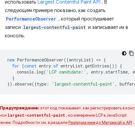
использовать
Largest Contentful Paint API
. В
следующем примере показано, как создать
PerformanceObserver
, который прослушивает
записи
largest-contentful-paint
и записывает их в
консоль.
new
PerformanceObserver
((
entryList
)
=
>
{
for
(
const
entry
of
entryList
.
getEntries
())
{
console
.
log
(
'LCP candidate:'
,
entry
.
startTime
,
e
}
}).
observe
({
type
:
'largest-contentful-paint'
,
buffer
Предупреждение:
этот код показывает, как регистрировать в кон
писи
, но измерение LCP в JavaScript
largest-contentful-paint
жнее. Подробности см. в разделе
Различия между Метрикой и API
.