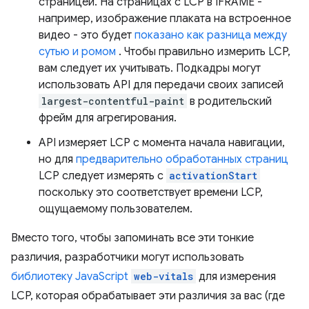
страницей. На страницах с LCP в IFRAME -
например, изображение плаката на встроенное
видео - это будет
показано как разница между
сутью и ромом
. Чтобы правильно измерить LCP,
вам следует их учитывать. Подкадры могут
использовать API для передачи своих записей
largest-contentful-paint
в родительский
фрейм для агрегирования.
API измеряет LCP с момента начала навигации,
но для
предварительно обработанных страниц
LCP следует измерять с
activationStart
поскольку это соответствует времени LCP,
ощущаемому пользователем.
Вместо того, чтобы запоминать все эти тонкие
различия, разработчики могут использовать
библиотеку JavaScript
web-vitals
для измерения
LCP, которая обрабатывает эти различия за вас (где