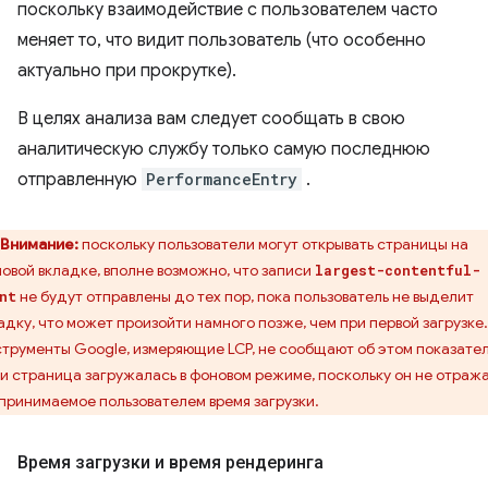
поскольку взаимодействие с пользователем часто
меняет то, что видит пользователь (что особенно
актуально при прокрутке).
В целях анализа вам следует сообщать в свою
аналитическую службу только самую последнюю
отправленную
PerformanceEntry
.
Внимание:
поскольку пользователи могут открывать страницы на
овой вкладке, вполне возможно, что записи
largest-contentful-
не будут отправлены до тех пор, пока пользователь не выделит
nt
адку, что может произойти намного позже, чем при первой загрузке.
трументы Google, измеряющие LCP, не сообщают об этом показател
и страница загружалась в фоновом режиме, поскольку он не отраж
принимаемое пользователем время загрузки.
Время загрузки и время рендеринга