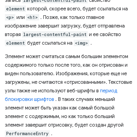
запись
largest-contentful-paint
свойство
element
которой, скорее всего, будет ссылаться на
<p>
или
<h1>
. Позже, как только главное
изображение завершит загрузку, будет отправлена ​​
вторая
largest-contentful-paint
и ее свойство
element
будет ссылаться на
<img>
.
Элемент может считаться самым большим элементом
содержимого только после того, как он отрисован и
виден пользователю. Изображения, которые еще не
загружены, не считаются «отрисованными». Текстовые
узлы также не используют веб-шрифты в
период
блокировки шрифтов
. В таких случаях меньший
элемент может быть указан как самый большой
элемент с содержимым, но как только больший
элемент завершит отрисовку, будет создан другой
PerformanceEntry
.