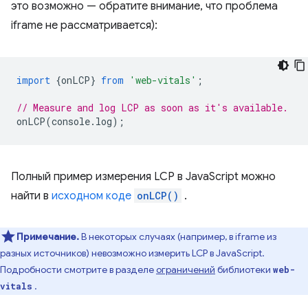
это возможно — обратите внимание, что проблема
iframe не рассматривается):
import
{
onLCP
}
from
'web-vitals'
;
// Measure and log LCP as soon as it's available.
onLCP
(
console
.
log
);
Полный пример измерения LCP в JavaScript можно
найти в
исходном коде
onLCP()
.
Примечание.
В некоторых случаях (например, в iframe из
разных источников) невозможно измерить LCP в JavaScript.
Подробности смотрите в разделе
ограничений
библиотеки
web-
.
vitals