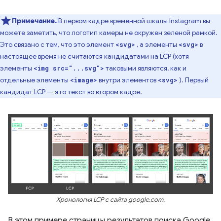
Примечание.
В первом кадре временной шкалы Instagram вы
можете заметить, что логотип камеры не окружен зеленой рамкой.
Это связано с тем, что это элемент
, а элементы
в
<svg>
<svg>
настоящее время не считаются кандидатами на LCP (хотя
элементы
таковыми являются, как и
<img src="...svg">
отдельные элементы
внутри элементов
). Первый
<image>
<svg>
кандидат LCP — это текст во втором кадре.
Хронология LCP с сайта google.com.
В этом примере страницы результатов поиска Google