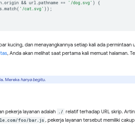
n
.
origin
 && 
url
.
pathname
==
'/dog.svg'
)
{
s
.
match
(
'/cat.svg'
));
bar kucing, dan menayangkannya setiap kali ada permintaan 
atas
, Anda akan melihat saat pertama kali memuat halaman. T
ada. Mereka
hanya begitu
.
an pekerja layanan adalah
./
relatif terhadap URL skrip. Arti
le.com/foo/bar.js
, pekerja layanan tersebut memiliki caku