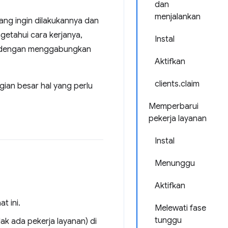
dan
menjalankan
yang ingin dilakukannya dan
etahui cara kerjanya,
Instal
, dengan menggabungkan
Aktifkan
clients.claim
ian besar hal yang perlu
Memperbarui
pekerja layanan
Instal
Menunggu
Aktifkan
t ini.
Melewati fase
tunggu
ak ada pekerja layanan) di