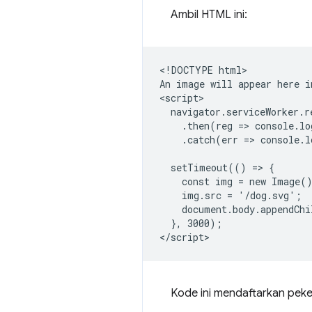
Ambil HTML ini:
<!DOCTYPE html>

An image will appear here i
<script>

  navigator.serviceWorker.r
    .then(reg => console.lo
    .catch(err => console.l
  setTimeout(() => {

    const img = new Image()
    img.src = '/dog.svg';

    document.body.appendChi
  }, 3000);

Kode ini mendaftarkan peke