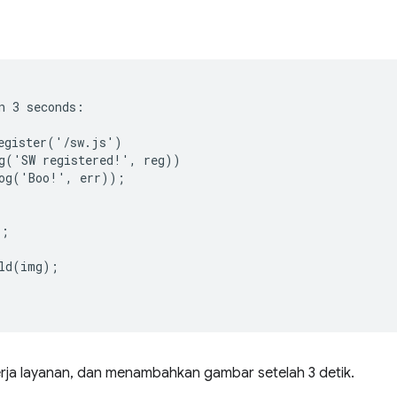
n 3 seconds:

egister('/sw.js')

g('SW registered!', reg))

og('Boo!', err));

;

ld(img);

rja layanan, dan menambahkan gambar setelah 3 detik.