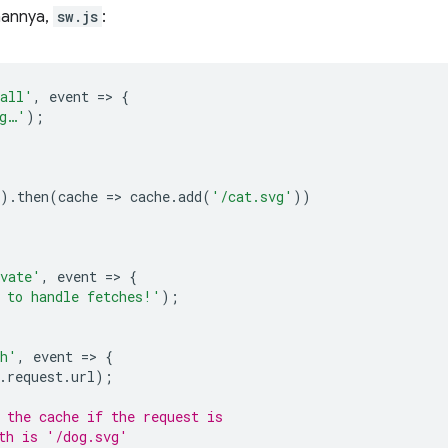
anannya,
sw.js
:
tall'
,
event
=
>
{
ng…'
);
).
then
(
cache
=
>
cache
.
add
(
'/cat.svg'
))
vate'
,
event
=
>
{
 to handle fetches!'
);
ch'
,
event
=
>
{
.
request
.
url
);
 the cache if the request is
th is '/dog.svg'