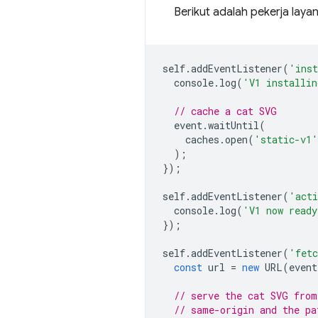
Berikut adalah pekerja lay
self
.
addEventListener
(
'ins
console
.
log
(
'V1 installi
// cache a cat SVG
event
.
waitUntil
(
caches
.
open
(
'static-v1'
);
});
self
.
addEventListener
(
'acti
console
.
log
(
'V1 now ready
});
self
.
addEventListener
(
'fet
const
url
=
new
URL
(
event
// serve the cat SVG from
// same-origin and the pa