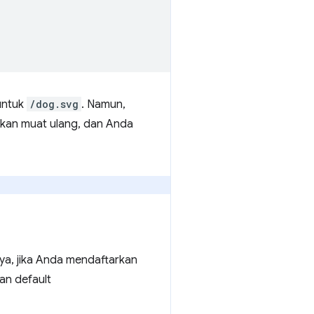
untuk
/dog.svg
. Namun,
ekan muat ulang, dan Anda
nya, jika Anda mendaftarkan
pan default