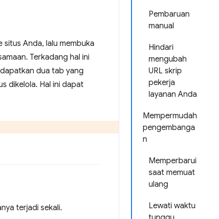
Pembaruan
manual
e situs Anda, lalu membuka
Hindari
rsamaan. Terkadang hal ini
mengubah
ndapatkan dua tab yang
URL skrip
pekerja
dikelola. Hal ini dapat
layanan Anda
Mempermudah
pengembanga
n
Memperbarui
saat memuat
ulang
Lewati waktu
ya terjadi sekali.
tunggu