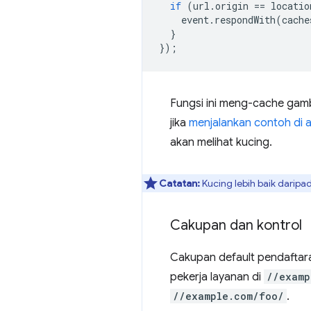
if
(
url
.
origin
==
locatio
event
.
respondWith
(
cache
}
});
Fungsi ini meng-cache gam
jika
menjalankan contoh di 
akan melihat kucing.
Catatan:
Kucing lebih baik darip
Cakupan dan kontrol
Cakupan default pendaftar
pekerja layanan di
//examp
//example.com/foo/
.