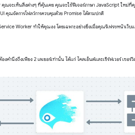
ณจะเห็นสิ่งต่างๆ ที่คุ้นเคย คุณจะใช้ฟีเจอร์ภาษา JavaScript ใหม่ที่
์ UI คุณจัดการโฟลว์การควบคุมด้วย Promise ได้ตามปกติ
ervice Worker ทําให้คุณงง โดยเฉพาะอย่างยิ่งเมื่อคุณรีเฟรชหน้าเว็บ
้องคำนึงถึงเพียง 2 เลเยอร์เท่านั้น ได้แก่ ไคลเอ็นต์และเซิร์ฟเวอร์ เซอร์วิสเ