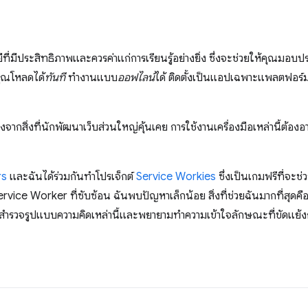
่มีประสิทธิภาพและควรค่าแก่การเรียนรู้อย่างยิ่ง ซึ่งจะช่วยให้คุณมอบป
งคุณโหลดได้
ทันที
ทำงานแบบ
ออฟไลน์
ได้ ติดตั้งเป็นแอปเฉพาะแพลตฟอร์มไ
จากสิ่งที่นักพัฒนาเว็บส่วนใหญ่คุ้นเคย การใช้งานเครื่องมือเหล่านี้ต้อ
rs
และฉันได้ร่วมกันทำโปรเจ็กต์
Service Workies
ซึ่งเป็นเกมฟรีที่จะช
vice Worker ที่ซับซ้อน ฉันพบปัญหาเล็กน้อย สิ่งที่ช่วยฉันมากที่สุดคือก
สำรวจรูปแบบความคิดเหล่านี้และพยายามทำความเข้าใจลักษณะที่ขัดแย้งกันซึ่